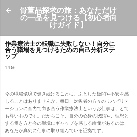
スキップしてメイン コンテンツに移動
骨董品探求の旅：あなただけ
の一品を見つける【初心者向
けガイド】
作業療法士の転職に失敗しない！自分に
合う職場を見つけるための自己分析ステ
ップ
14:56
今の職場環境で働き続けることに、ふとした疑問や不安を感
じることはありませんか。毎日、対象者の方々のリハビリテ
ーションに全力で向き合う作業療法士というお仕事は、とて
も尊いものです。だからこそ、自分の心身の状態や、理想と
する働き方と今の環境にギャップを感じる瞬間があるのは、
あなたが真剣に仕事に取り組んでいる証拠です。