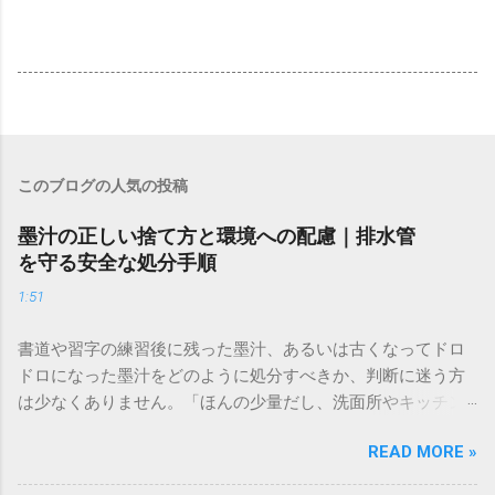
このブログの人気の投稿
墨汁の正しい捨て方と環境への配慮｜排水管
を守る安全な処分手順
1:51
書道や習字の練習後に残った墨汁、あるいは古くなってドロ
ドロになった墨汁をどのように処分すべきか、判断に迷う方
は少なくありません。「ほんの少量だし、洗面所やキッチン
シンクへ流しても問題ないだろう」と安易に考えてしまう
READ MORE »
と、実は予期せぬトラブルを招く原因となります。 墨汁は、
一般的な生活排水とは性質が大きく異なります。そのまま排