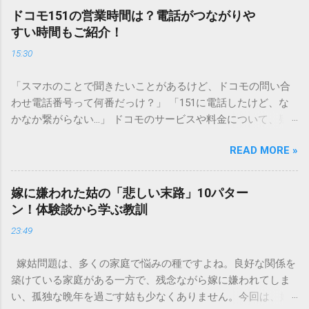
水口へ流すことは環境負荷だけでなく、ご自宅の排水設備を
ドコモ151の営業時間は？電話がつながりや
傷める可能性も高いため、非常に危険です。この記事では、
すい時間もご紹介！
墨汁を安全かつ環境に優しい方法で処分するための手順と、
15:30
容器を適切に分別する方法を徹底解説します。 墨汁を「排水
口に流してはいけない」3つの理由 墨汁の主成分は「煤（す
「スマホのことで聞きたいことがあるけど、ドコモの問い合
す）」と「膠（にかわ）」、そして水です。これらは非常に
わせ電話番号って何番だっけ？」 「151に電話したけど、な
微細かつ独特の粘性を持っているため、下水処理や配管維持
かなか繋がらない…」 ドコモのサービスや料金について、疑
の観点から以下の問題が発生します。 1. 環境への深刻な負荷
問や困りごとがあった時、一番に頼りになるのが「ドコモイ
墨汁に含まれる煤の粒子は極めて微細です。現代の排水処理
READ MORE »
ンフォメーションセンター」の専用電話番号「151」ですよ
施設であっても、これらの微粒子を完全に分解・除去するこ
ね。 でも、「 ドコモ151は何時まで 営業しているの？」「
とは容易ではありません。大量に流し続けると河川や海まで
151は何時から 受付可能なの？」と営業時間がわからず、な
到達し、水質の濁りや生態系へ悪影響を及ぼすリスクがあり
嫁に嫌われた姑の「悲しい末路」10パター
かなか電話ができない方もいるかもしれません。 この記事で
ます。 2. 排水管の詰まりと劣化 墨汁の粘度を保っている「膠
ン！体験談から学ぶ教訓
は、ドコモ151の営業時間や、電話が繋がりやすい時間帯、さ
（ゼラチン質）」は、温度が下がると固まる性質がありま
23:49
らには電話がつながらない時の対処法をわかりやすく解説し
す。排水管内で墨汁が冷えて付着すると、管の通り道を狭
ます。 1. ドコモ151の営業時間は午前9時～午後8時 結論から
め、深刻な詰まりを引き起こします。特に築年数が経過した
嫁姑問題は、多くの家庭で悩みの種ですよね。良好な関係を
言うと、ドコモのインフォメーションセンター「151」の受付
住宅では配管トラブルが起きやすく、修理費用が高額になる
築けている家庭がある一方で、残念ながら嫁に嫌われてしま
時間は、 午前9時から午後8時まで です。 年中無休で、土日
ケースも珍しくありません。 3. 頑固なシミと汚れの沈着 陶器
い、孤独な晩年を過ごす姑も少なくありません。今回は、嫁
祝日も営業しています。「 151 営業時間 」を気にする際、ま
やホーロー製のシンクに墨汁が付着すると、細かい粒子が素