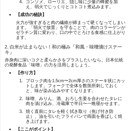
コンソメ、ローリエ、隠し味に少量の蜂蜜を加
え、弱火でじっくりとコトコト煮込みます。
【成功の秘訣】
火力が強すぎると肉の繊維が締まって硬くなってしまい
ます。「弱火で放置」を守ることで、肉のコラーゲンが
ゼラチン質に変わり、口の中でとろける食感に仕上がり
ます。
2. 白米が止まらない！和の極み「和風・味噌漬けステー
キ」
赤身肉に深いコクと柔らかさをプラスしたいなら、日本伝統
の発酵食品「味噌」の力を活用しましょう。
【作り方】
ブロック肉を1.5cm〜2cm厚さのステーキ状にカッ
トします。フォークで全体を数箇所刺しておく
と、味が染み込みやすくなります。
味噌、みりん、酒、おろし生姜を合わせたタレに
肉を漬け込み、冷蔵庫で半日〜一晩寝かせます。
焼く直前にタレを軽く拭き取り（焦げ付き防
止）、油を引いたフライパンで両面を香ばしく焼
き上げます。
【ここがポイント】