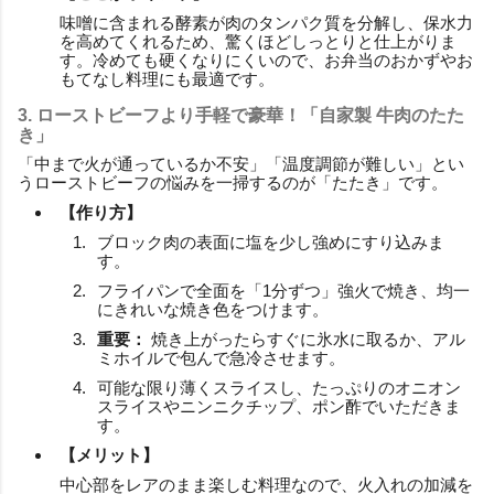
味噌に含まれる酵素が肉のタンパク質を分解し、保水力
を高めてくれるため、驚くほどしっとりと仕上がりま
す。冷めても硬くなりにくいので、お弁当のおかずやお
もてなし料理にも最適です。
3. ローストビーフより手軽で豪華！「自家製 牛肉のたた
き」
「中まで火が通っているか不安」「温度調節が難しい」とい
うローストビーフの悩みを一掃するのが「たたき」です。
【作り方】
ブロック肉の表面に塩を少し強めにすり込みま
す。
フライパンで全面を「1分ずつ」強火で焼き、均一
にきれいな焼き色をつけます。
重要：
焼き上がったらすぐに氷水に取るか、アル
ミホイルで包んで急冷させます。
可能な限り薄くスライスし、たっぷりのオニオン
スライスやニンニクチップ、ポン酢でいただきま
す。
【メリット】
中心部をレアのまま楽しむ料理なので、火入れの加減を