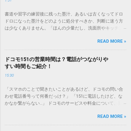
書道や習字の練習後に残った墨汁、あるいは古くなってドロ
ドロになった墨汁をどのように処分すべきか、判断に迷う方
は少なくありません。「ほんの少量だし、洗面所やキッチン
シンクへ流しても問題ないだろう」と安易に考えてしまう
READ MORE »
と、実は予期せぬトラブルを招く原因となります。 墨汁は、
一般的な生活排水とは性質が大きく異なります。そのまま排
水口へ流すことは環境負荷だけでなく、ご自宅の排水設備を
ドコモ151の営業時間は？電話がつながりや
傷める可能性も高いため、非常に危険です。この記事では、
すい時間もご紹介！
墨汁を安全かつ環境に優しい方法で処分するための手順と、
15:30
容器を適切に分別する方法を徹底解説します。 墨汁を「排水
口に流してはいけない」3つの理由 墨汁の主成分は「煤（す
「スマホのことで聞きたいことがあるけど、ドコモの問い合
す）」と「膠（にかわ）」、そして水です。これらは非常に
わせ電話番号って何番だっけ？」 「151に電話したけど、な
微細かつ独特の粘性を持っているため、下水処理や配管維持
かなか繋がらない…」 ドコモのサービスや料金について、疑
の観点から以下の問題が発生します。 1. 環境への深刻な負荷
問や困りごとがあった時、一番に頼りになるのが「ドコモイ
墨汁に含まれる煤の粒子は極めて微細です。現代の排水処理
READ MORE »
ンフォメーションセンター」の専用電話番号「151」ですよ
施設であっても、これらの微粒子を完全に分解・除去するこ
ね。 でも、「 ドコモ151は何時まで 営業しているの？」「
とは容易ではありません。大量に流し続けると河川や海まで