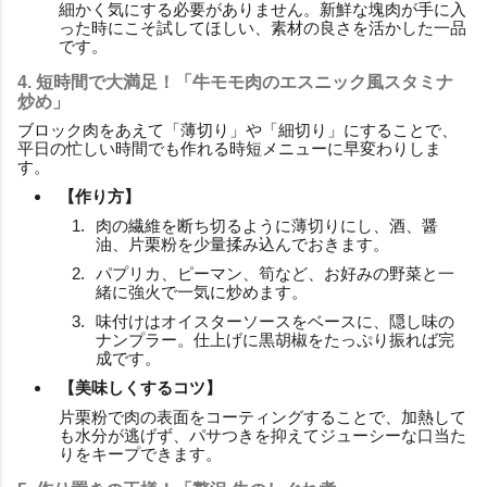
細かく気にする必要がありません。新鮮な塊肉が手に入
った時にこそ試してほしい、素材の良さを活かした一品
です。
4. 短時間で大満足！「牛モモ肉のエスニック風スタミナ
炒め」
ブロック肉をあえて「薄切り」や「細切り」にすることで、
平日の忙しい時間でも作れる時短メニューに早変わりしま
す。
【作り方】
肉の繊維を断ち切るように薄切りにし、酒、醤
油、片栗粉を少量揉み込んでおきます。
パプリカ、ピーマン、筍など、お好みの野菜と一
緒に強火で一気に炒めます。
味付けはオイスターソースをベースに、隠し味の
ナンプラー。仕上げに黒胡椒をたっぷり振れば完
成です。
【美味しくするコツ】
片栗粉で肉の表面をコーティングすることで、加熱して
も水分が逃げず、パサつきを抑えてジューシーな口当た
りをキープできます。