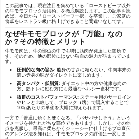
この記事では、現在注目を集めている「ローストビーフ以外
の牛モモブロック活用術」を徹底解説します。この記事を読
めば、今日から「ローストビーフ一択」を卒業し、ご家庭の
食卓をレストラン級に格上げできること間違いなしです。
なぜ牛モモブロックが「万能」なの
か？その特徴とメリット
牛モモ肉は、牛の部位の中でも特に筋肉が発達した箇所で
す。そのため、他の部位にはない独自の魅力が詰まっていま
す。
圧倒的な肉の旨み:
脂身の甘さに頼らない、牛肉本来の
濃い赤身の味がダイレクトに楽しめます。
高タンパク・低脂質:
ダイエット中の方や健康志向の
方、筋トレに励む方にも最適なヘルシー食材です。
抜群のコストパフォーマンス:
ステーキ用のサーロイン
やヒレと比較して、ブロック（塊）で購入することで
100gあたりの単価を大幅に抑えられます。
一方で「普通に焼くと硬くなる」「パサパサしそう」という
イメージを持たれがちな部位でもあります。しかし、その弱
点を克服し、最高に柔らかくジューシーに仕上げるプロ直伝
のアレンジ法を知れば、牛モモブロックの評価は一変しま
す。