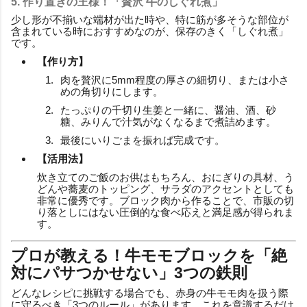
5. 作り置きの王様！「贅沢 牛のしぐれ煮」
少し形が不揃いな端材が出た時や、特に筋が多そうな部位が
含まれている時におすすめなのが、保存のきく「しぐれ煮」
です。
【作り方】
肉を贅沢に5mm程度の厚さの細切り、または小さ
めの角切りにします。
たっぷりの千切り生姜と一緒に、醤油、酒、砂
糖、みりんで汁気がなくなるまで煮詰めます。
最後にいりごまを振れば完成です。
【活用法】
炊き立てのご飯のお供はもちろん、おにぎりの具材、う
どんや蕎麦のトッピング、サラダのアクセントとしても
非常に優秀です。ブロック肉から作ることで、市販の切
り落としにはない圧倒的な食べ応えと満足感が得られま
す。
プロが教える！牛モモブロックを「絶
対にパサつかせない」3つの鉄則
どんなレシピに挑戦する場合でも、赤身の牛モモ肉を扱う際
に守るべき「3つのルール」があります。これを意識するだけ