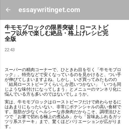
スキップしてメイン コンテンツに移動
essaywritinget.com
牛モモブロックの限界突破！ローストビ
ーフ以外で楽しむ絶品・格上げレシピ完
全版
22:43
スーパーの精肉コーナーで、ひときわ目を引く「牛モモブロ
ック」。特売などで安くなっているのを見かけると、つい手
が伸びてしまいますよね。しかし、いざ買ってみたものの
「結局ローストビーフくらいしか思いつかない」「いつも同
じような味付けになってしまう」とメニューのマンネリ化に
悩んでいる方も多いのではないでしょうか。
実は、牛モモブロックはローストビーフだけで終わらせるに
はあまりにもったいない、非常にポテンシャルの高い食材で
す。脂肪が少なくヘルシーな赤身肉だからこそ、調理法ひと
つで「お箸で切れる極上の煮込み」から「旨味あふれるガッ
ツリ系ステーキ」まで、驚くほどバリエーションが広がりま
す。