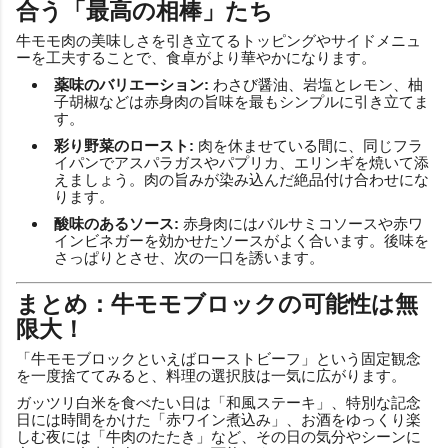
合う「最高の相棒」たち
牛モモ肉の美味しさを引き立てるトッピングやサイドメニュ
ーを工夫することで、食卓がより華やかになります。
薬味のバリエーション:
わさび醤油、岩塩とレモン、柚
子胡椒などは赤身肉の旨味を最もシンプルに引き立てま
す。
彩り野菜のロースト:
肉を休ませている間に、同じフラ
イパンでアスパラガスやパプリカ、エリンギを焼いて添
えましょう。肉の旨みが染み込んだ絶品付け合わせにな
ります。
酸味のあるソース:
赤身肉にはバルサミコソースや赤ワ
インビネガーを効かせたソースがよく合います。後味を
さっぱりとさせ、次の一口を誘います。
まとめ：牛モモブロックの可能性は無
限大！
「牛モモブロックといえばローストビーフ」という固定観念
を一度捨ててみると、料理の選択肢は一気に広がります。
ガッツリ白米を食べたい日は「和風ステーキ」、特別な記念
日には時間をかけた「赤ワイン煮込み」、お酒をゆっくり楽
しむ夜には「牛肉のたたき」など、その日の気分やシーンに