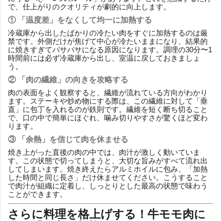
で、仕上がりのクオリティが劇的に向上します。
① 「温度差」をなくして均一に加熱する
冷蔵庫から出したばかりの冷たい肉をすぐに加熱するのは厳
禁です。外側だけが焦げて中心が冷たいままになり、結果的
に焼きすぎてパサパサになる原因になります。調理の30分〜1
時間前には必ず冷蔵庫から出し、室温に戻しておきましょ
う。
② 「肉の繊維」の向きを攻略する
肉の表面をよく観察すると、繊維が流れている方向がわかり
ます。ステーキや炒め物にする際は、この繊維に対して「垂
直」に包丁を入れるのが鉄則です。繊維を短く断ち切ること
で、口の中で簡単にほぐれ、噛み切りやすさが驚くほど変わ
ります。
③ 「余熱」を信じて肉を休ませる
焼き上がった直後の肉の中では、肉汁が激しく動いていま
す。この状態で切ってしまうと、大切な旨みがすべて流れ出
してしまいます。焼き終えたらアルミホイルに包み、「加熱
した時間と同じ長さ」だけ休ませてください。こうすること
で肉汁が組織に定着し、しっとりとした最高の状態で味わう
ことができます。
さらに料理を格上げする！牛モモ肉に