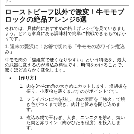
ローストビーフ以外で激変！牛モモブ
ロックの絶品アレンジ5選
それでは、具体的におすすめの格上げレシピを見ていきまし
ょう。どれも家庭にある調味料で簡単に挑戦できるものばか
りです。
1. 週末の贅沢に！お箸で切れる「牛モモの赤ワイン煮込
み」
牛モモ肉の「繊維質で硬くなりやすい」という特徴を、最大
の武器に変えるのが煮込み料理です。時間をかけることで、
驚くほど柔らかく変化します。
【作り方】
肉を3〜4cm角の大きめにカットします。塩胡椒を
振り、小麦粉を薄くまぶすのがポイントです。
フライパンに油を熱し、肉の表面を「強火」で焼
き色がつくまで焼き、肉汁と旨みを閉じ込めま
す。
煮込み鍋で玉ねぎ、人参、ニンニクを炒め、焼い
た肉と赤ワイン（肉がひたる程度）を投入しま
す。