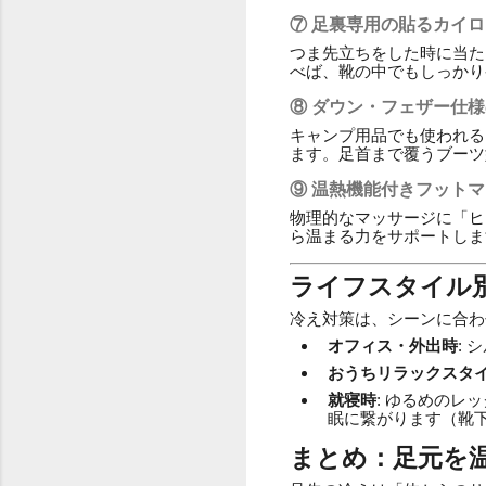
⑦ 足裏専用の貼るカイロ
つま先立ちをした時に当た
べば、靴の中でもしっかり
⑧ ダウン・フェザー仕
キャンプ用品でも使われる
ます。足首まで覆うブーツ
⑨ 温熱機能付きフット
物理的なマッサージに「ヒ
ら温まる力をサポートしま
ライフスタイル
冷え対策は、シーンに合わ
オフィス・外出時
:
おうちリラックスタ
就寝時
: ゆるめの
眠に繋がります（靴
まとめ：足元を