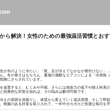
スキップしてメイン コンテンツに移動
.com
から解決！女性のための最強温活習慣とお
先が氷のように冷たい」「夜、足が冷えてなかなか寝付けない」
ん。冬の寒さはもちろん、夏場の過酷なエアコンによる「冷房病
危険にさらされています。
を放置すると、むくみや不眠、さらには免疫力の低下や婦人科系
と効果的な対策を知れば、その悩みは解消可能です。
冷えの原因を深掘りし、体質から変えていく温活習慣、そして即
。根拠のある対策を取り入れて、一年中ポカポカと快適な毎日を