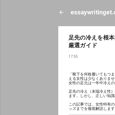
essaywritinget
足先の冷えを根本
厳選ガイド
17:55
「靴下を何枚履いてもつま
える女性は少なくありませ
女性の足元は一年中冷えの
足先の冷え（末端冷え性）
ます。しかし、正しい知識
この記事では、女性特有の
ッズまでを徹底解説します