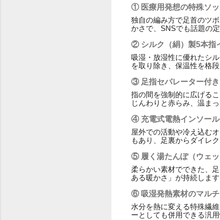
① 医療用発想の特殊ソ
独自の編み方で足首のツボ
かさで、SNSでも話題の
② シルク（絹）製5本指
吸湿・放湿性に優れたシル
を取り除き、保温性を格段
③ 足指セパレーター付
指の間を強制的に広げるこ
じんわりと赤らみ、温まっ
④ 充電式電熱インソー
屋外での活動や冷え込むオ
もあり、足裏からダイレク
⑤ 履く湯たんぽ（ウェ
柔らかい素材でできた、足
ある暖かさ」が持続します
⑥ 吸湿発熱素材のマル
水分を熱に変える特殊繊維
ーとしても併用できる汎用