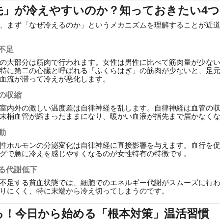
先」が冷えやすいのか？知っておきたい4つ
、まず「なぜ冷えるのか」というメカニズムを理解することが近
の不足
の大部分は筋肉で行われます。女性は男性に比べて筋肉量が少な
特に第二の心臓と呼ばれる「ふくらはぎ」の筋肉が少ないと、足
血流が滞って冷えが悪化します。
管の収縮
室内外の激しい温度差は自律神経を乱します。自律神経は血管の
末梢血管が縮まったままになり、暖かい血液が指先まで届かなく
動
性ホルモンの分泌変化は自律神経に直接影響を与えます。血行を
グで急に冷えを感じやすくなるのが女性特有の特徴です。
よる代謝低下
不足する貧血状態では、細胞でのエネルギー代謝がスムーズに行
りにくく、特に末端から冷え切ってしまうのです。
る！今日から始める「根本対策」温活習慣