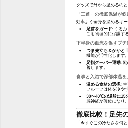
グッズで外から温めるのと
「三首」の徹底保温が鉄
効率よく全身を温めるキー
足首をガード
: く
こを物理的に保護す
下半身の血流を促すプチ
つま先立ち＆かかと
機能が活性化します
足指グーパー運動
:
善します。
食事と入浴で深部体温を
温める食材の選択
:
フルーツは体を冷や
38〜40℃の湯船に15
感神経が優位になり
徹底比較！足先
「今すぐこの冷たさを何と