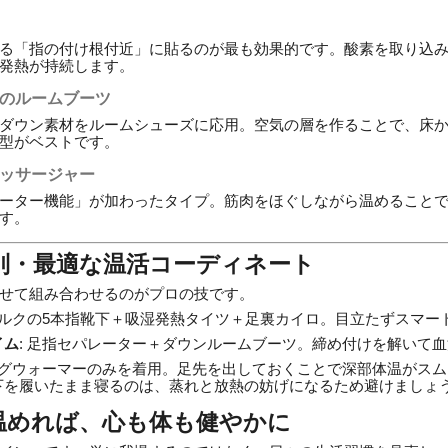
る「指の付け根付近」に貼るのが最も効果的です。酸素を取り込
発熱が持続します。
様のルームブーツ
ダウン素材をルームシューズに応用。空気の層を作ることで、床
型がベストです。
マッサージャー
ーター機能」が加わったタイプ。筋肉をほぐしながら温めること
す。
別・最適な温活コーディネート
せて組み合わせるのがプロの技です。
 シルクの5本指靴下＋吸湿発熱タイツ＋足裏カイロ。目立たずスマー
イム
: 足指セパレーター＋ダウンルームブーツ。締め付けを解いて
レッグウォーマーのみを着用。足先を出しておくことで深部体温がス
下を履いたまま寝るのは、蒸れと放熱の妨げになるため避けましょ
温めれば、心も体も健やかに