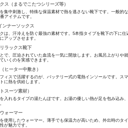
ックス（まるでこたつシリーズ等）
を集中刺激し、特殊な保温素材で熱を逃さない靴下です。一般的
定番アイテムです。
インナーソックス
クは、汗冷えを防ぐ最強の素材です。5本指タイプを靴下の下に仕
にアップさせます。
きリラックス靴下
とで、圧迫されていた血流を一気に開放します。お風呂上がりや
ていくのを実感できます。
ル（ヒーター中敷き）
フィスで活躍するのが、バッテリー式の電熱インソールです。ス
トに熱を供給します。
ットスーツ素材）
を入れるタイプの湯たんぽです。お湯の優しい熱が足を包み込み
。
チウォーマー
を使用したウォーマー。薄手でも保温力が高いため、外出時のタ
性が魅力です。