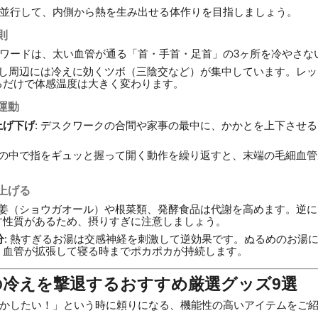
並行して、内側から熱を生み出せる体作りを目指しましょう。
則
ワードは、太い血管が通る「首・手首・足首」の3ヶ所を冷やさな
るぶし周辺には冷えに効くツボ（三陰交など）が集中しています。レ
るだけで体感温度は大きく変わります。
運動
上げ下げ
: デスクワークの合間や家事の最中に、かかとを上下させ
。
 靴の中で指をギュッと握って開く動作を繰り返すと、末端の毛細血
上げる
 生姜（ショウガオール）や根菜類、発酵食品は代謝を高めます。逆
す性質があるため、摂りすぎに注意しましょう。
分
: 熱すぎるお湯は交感神経を刺激して逆効果です。ぬるめのお湯
、血管が拡張して寝る時までポカポカが持続します。
の冷えを撃退するおすすめ厳選グッズ9選
かしたい！」という時に頼りになる、機能性の高いアイテムをご