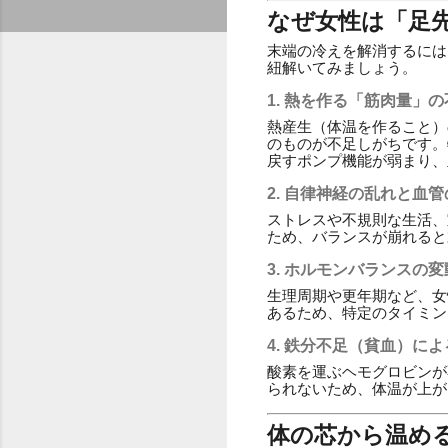
なぜ女性は「足
末端の冷えを解消するには
紐解いてみましょう。
1. 熱を作る「筋肉量」
熱産生（体温を作ること）
のものが不足しがちです。
戻すポンプ機能が弱まり、
2. 自律神経の乱れと血
ストレスや不規則な生活、
ため、バランスが崩れると
3. ホルモンバランスの変
生理周期や更年期など、女
あるため、特定のタイミン
4. 鉄分不足（貧血）に
酸素を運ぶヘモグロビンが
られないため、体温が上が
体の芯から温め