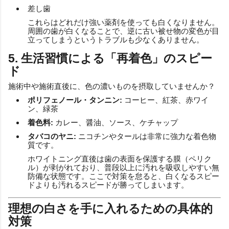
差し歯
これらはどれだけ強い薬剤を使っても白くなりません。
周囲の歯が白くなることで、逆に古い被せ物の変色が目
立ってしまうというトラブルも少なくありません。
5. 生活習慣による「再着色」のスピー
ド
施術中や施術直後に、色の濃いものを摂取していませんか？
ポリフェノール・タンニン:
コーヒー、紅茶、赤ワイ
ン、緑茶
着色料:
カレー、醤油、ソース、ケチャップ
タバコのヤニ:
ニコチンやタールは非常に強力な着色物
質です。
ホワイトニング直後は歯の表面を保護する膜（ペリク
ル）が剥がれており、普段以上に汚れを吸収しやすい無
防備な状態です。ここで対策を怠ると、白くなるスピー
ドよりも汚れるスピードが勝ってしまいます。
理想の白さを手に入れるための具体的
対策