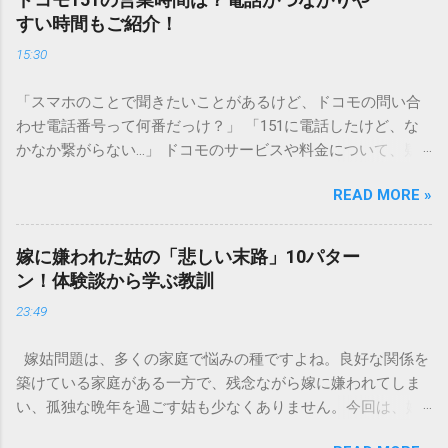
傷める可能性も高いため、非常に危険です。この記事では、
すい時間もご紹介！
墨汁を安全かつ環境に優しい方法で処分するための手順と、
15:30
容器を適切に分別する方法を徹底解説します。 墨汁を「排水
口に流してはいけない」3つの理由 墨汁の主成分は「煤（す
「スマホのことで聞きたいことがあるけど、ドコモの問い合
す）」と「膠（にかわ）」、そして水です。これらは非常に
わせ電話番号って何番だっけ？」 「151に電話したけど、な
微細かつ独特の粘性を持っているため、下水処理や配管維持
かなか繋がらない…」 ドコモのサービスや料金について、疑
の観点から以下の問題が発生します。 1. 環境への深刻な負荷
問や困りごとがあった時、一番に頼りになるのが「ドコモイ
墨汁に含まれる煤の粒子は極めて微細です。現代の排水処理
READ MORE »
ンフォメーションセンター」の専用電話番号「151」ですよ
施設であっても、これらの微粒子を完全に分解・除去するこ
ね。 でも、「 ドコモ151は何時まで 営業しているの？」「
とは容易ではありません。大量に流し続けると河川や海まで
151は何時から 受付可能なの？」と営業時間がわからず、な
到達し、水質の濁りや生態系へ悪影響を及ぼすリスクがあり
嫁に嫌われた姑の「悲しい末路」10パター
かなか電話ができない方もいるかもしれません。 この記事で
ます。 2. 排水管の詰まりと劣化 墨汁の粘度を保っている「膠
ン！体験談から学ぶ教訓
は、ドコモ151の営業時間や、電話が繋がりやすい時間帯、さ
（ゼラチン質）」は、温度が下がると固まる性質がありま
23:49
らには電話がつながらない時の対処法をわかりやすく解説し
す。排水管内で墨汁が冷えて付着すると、管の通り道を狭
ます。 1. ドコモ151の営業時間は午前9時～午後8時 結論から
め、深刻な詰まりを引き起こします。特に築年数が経過した
嫁姑問題は、多くの家庭で悩みの種ですよね。良好な関係を
言うと、ドコモのインフォメーションセンター「151」の受付
住宅では配管トラブルが起きやすく、修理費用が高額になる
築けている家庭がある一方で、残念ながら嫁に嫌われてしま
時間は、 午前9時から午後8時まで です。 年中無休で、土日
ケースも珍しくありません。 3. 頑固なシミと汚れの沈着 陶器
い、孤独な晩年を過ごす姑も少なくありません。今回は、嫁
祝日も営業しています。「 151 営業時間 」を気にする際、ま
やホーロー製のシンクに墨汁が付着すると、細かい粒子が素
に嫌われてしまった姑がたどる可能性のある「悲しい末路」
ず「夜8時まで」と覚えておけば、仕事帰りでも少し余裕を持
材の隙間に入り込み、取れない黒ずみとなります。一度素材