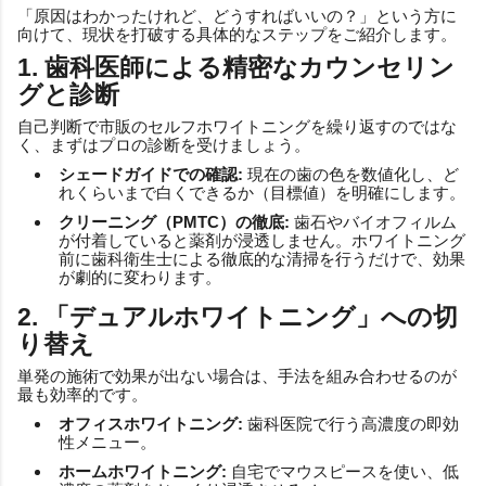
「原因はわかったけれど、どうすればいいの？」という方に
向けて、現状を打破する具体的なステップをご紹介します。
1. 歯科医師による精密なカウンセリン
グと診断
自己判断で市販のセルフホワイトニングを繰り返すのではな
く、まずはプロの診断を受けましょう。
シェードガイドでの確認:
現在の歯の色を数値化し、ど
れくらいまで白くできるか（目標値）を明確にします。
クリーニング（PMTC）の徹底:
歯石やバイオフィルム
が付着していると薬剤が浸透しません。ホワイトニング
前に歯科衛生士による徹底的な清掃を行うだけで、効果
が劇的に変わります。
2. 「デュアルホワイトニング」への切
り替え
単発の施術で効果が出ない場合は、手法を組み合わせるのが
最も効率的です。
オフィスホワイトニング:
歯科医院で行う高濃度の即効
性メニュー。
ホームホワイトニング:
自宅でマウスピースを使い、低