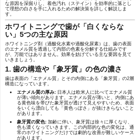
な原因を深掘りし、着色汚れ（ステイン）を効率的に落とし
て理想の白さを手に入れるための解決策を詳しく解説しま
す。
ホワイトニングで歯が「白くならな
い」5つの主な原因
ホワイトニング剤（過酸化水素や過酸化尿素）は、歯の表面
のエナメル質を透過して内部の色素を分解する仕組みです
が、万能ではありません。効果を妨げている主な要因を見て
いきましょう。
1. 歯の構造や「象牙質」の色の濃さ
歯は表面の「エナメル質」とその内側にある「象牙質」の2層
構造になっています。
エナメル質の厚み:
日本人は欧米人に比べてエナメル質
が薄い傾向があります。エナメル質が薄いと、内側にあ
る黄色味を帯びた象牙質が透けて見えやすいため、表面
をいくら漂白しても「黄色っぽさ」が抜けきらないこと
があります。
象牙質の変色:
加齢に伴い、象牙質は徐々に厚くなり、
色も濃くなっていきます。この内部的な色の変化は、通
常のホワイトニングだけでは劇的な改善が難しいケース
があります。