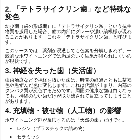
2. 「テトラサイクリン歯」など特殊な
変色
幼少期（歯の形成期）に「テトラサイクリン系」という抗生
物質を服用した場合、歯の内部にグレーや濃い縞模様が現れ
ることがあります。これを「テトラサイクリン歯」と呼びま
す。
このケースでは、薬剤が浸透しても色素を分解しきれず、一
般的なホワイトニングでは満足のいく結果が得られにくいの
が現状です。
3. 神経を失った歯（失活歯）
虫歯治療などで神経を抜いた歯は、時間の経過とともに茶褐
色や黒ずんだ色に変化します。これは代謝が止まり、内部の
タンパク質が変色するためです。周囲の健康な歯は白くなっ
ても、神経のない歯だけが取り残されて目立ってしまうこと
があります。
4. 充填物・被せ物（人工物）の影響
ホワイトニング剤が反応するのは「天然の歯」だけです。
レジン（プラスチックの詰め物）
セラミック