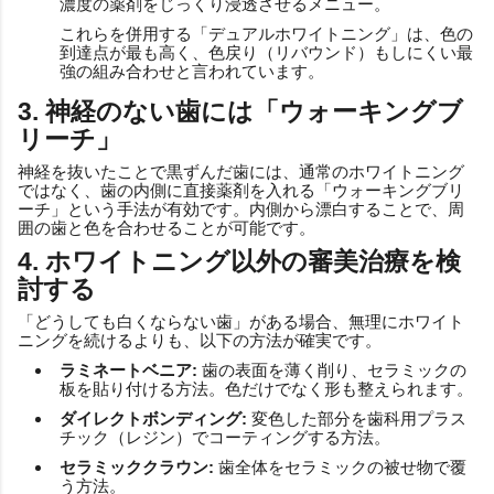
濃度の薬剤をじっくり浸透させるメニュー。
これらを併用する「デュアルホワイトニング」は、色の
到達点が最も高く、色戻り（リバウンド）もしにくい最
強の組み合わせと言われています。
3. 神経のない歯には「ウォーキングブ
リーチ」
神経を抜いたことで黒ずんだ歯には、通常のホワイトニング
ではなく、歯の内側に直接薬剤を入れる「ウォーキングブリ
ーチ」という手法が有効です。内側から漂白することで、周
囲の歯と色を合わせることが可能です。
4. ホワイトニング以外の審美治療を検
討する
「どうしても白くならない歯」がある場合、無理にホワイト
ニングを続けるよりも、以下の方法が確実です。
ラミネートベニア:
歯の表面を薄く削り、セラミックの
板を貼り付ける方法。色だけでなく形も整えられます。
ダイレクトボンディング:
変色した部分を歯科用プラス
チック（レジン）でコーティングする方法。
セラミッククラウン:
歯全体をセラミックの被せ物で覆
う方法。