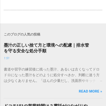
このブログの人気の投稿
墨汁の正しい捨て方と環境への配慮｜排水管
を守る安全な処分手順
1:51
書道や習字の練習後に残った墨汁、あるいは古くなってドロ
ドロになった墨汁をどのように処分すべきか、判断に迷う方
は少なくありません。「ほんの少量だし、洗面所やキッチン
シンクへ流しても問題ないだろう」と安易に考えてしまう
READ MORE »
と、実は予期せぬトラブルを招く原因となります。 墨汁は、
一般的な生活排水とは性質が大きく異なります。そのまま排
水口へ流すことは環境負荷だけでなく、ご自宅の排水設備を
ドコモ151の営業時間は？電話がつながりや