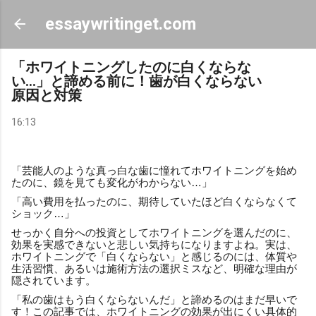
スキップしてメイン コンテンツに移動
essaywritinget.com
「ホワイトニングしたのに白くならな
い…」と諦める前に！歯が白くならない
原因と対策
16:13
「芸能人のような真っ白な歯に憧れてホワイトニングを始め
たのに、鏡を見ても変化がわからない…」
「高い費用を払ったのに、期待していたほど白くならなくて
ショック…」
せっかく自分への投資としてホワイトニングを選んだのに、
効果を実感できないと悲しい気持ちになりますよね。実は、
ホワイトニングで「白くならない」と感じるのには、体質や
生活習慣、あるいは施術方法の選択ミスなど、明確な理由が
隠されています。
「私の歯はもう白くならないんだ」と諦めるのはまだ早いで
す！この記事では、ホワイトニングの効果が出にくい具体的