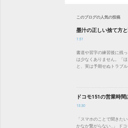
このブログの人気の投稿
墨汁の正しい捨て方と
1:51
書道や習字の練習後に残っ
は少なくありません。「ほ
と、実は予期せぬトラブル
排水口へ流すことは環境負
は、墨汁を安全かつ環境に
「排水口に流してはいけな
非常に微細かつ独特の粘性
ドコモ151の営業時
刻な負荷 墨汁に含まれる
15:30
除去することは容易ではあ
スクがあります。 2. 
「スマホのことで聞きたい
質があります。排水管内で
かなか繋がらない…」 ド