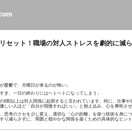
スキップしてメイン コンテンツに移動
.com
リセット！職場の対人ストレスを劇的に減
が憂鬱で、月曜日が来るのが怖い」
すぎ、一日の終わりにはヘトヘトになってしまう」
の8割以上は対人関係に起因すると言われています。特に、仕事や
優しい人ほど「自分が我慢すればいい」と抱え込み、心を摩耗さ
、思考のクセを少し変え、適切な「心の距離」を保つ技術を身に
すり減らさずに、周囲と穏やかな関係を築くための具体的なヒン