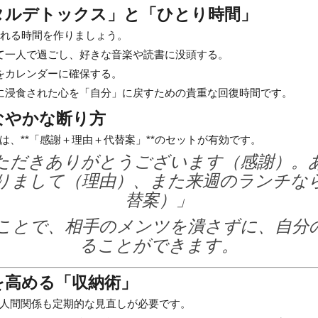
タルデトックス」と「ひとり時間」
離れる時間を作りましょう。
て一人で過ごし、好きな音楽や読書に没頭する。
をカレンダーに確保する。
に浸食された心を「自分」に戻すための貴重な回復時間です。
なやかな断り方
は、**「感謝＋理由＋代替案」**のセットが有効です。
ただきありがとうございます（感謝）。
りまして（理由）、また来週のランチな
替案）」
ことで、相手のメンツを潰さずに、自分
ることができます。
質を高める「収納術」
人間関係も定期的な見直しが必要です。