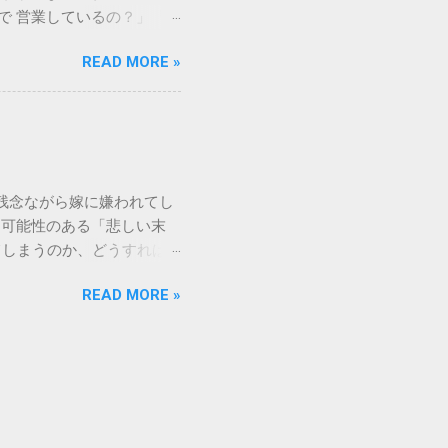
 3. 頑固なシミと汚れ
まで 営業しているの？」「
、取れない黒ずみとなりま
もしれません。 この記事
く、住宅の衛生状態を損なう
READ MORE »
の対処法をわかりやすく解
、「液体として流さない」
メーションセンター「151」
1：新聞紙や古布に吸わせて
51 営業時間 」を気にす
 準備するもの： 古新聞、
きますね。 この時間内であ
新聞や不要な布を敷き詰め
ができます。ただし、ドコ
コモの携帯電話から：
残念ながら嫁に嫌われてし
業時間 と同じく「午前9時～午
る可能性のある「悲しい末
 ここでは、さらに詳しく「
てしまうのか、どうすれば
を見ていきましょう。 朝一
れるなんて…」という声も聞
うどに受付が開始されます。
READ MORE »
と、家の中で常に緊張感が漂
る9時は、電話が集中しやす
消せざるを得なくなるケース
で 」という点については、
り、孫の教育方針で意見した
分頃までには電話をかけ始
一緒に住めない』と言われ、
たは途絶える 孫は可愛いも
。嫁が間に入って面会を制限
できない姑の場合、この状況