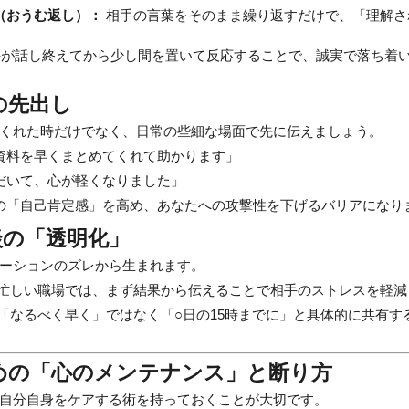
（おうむ返し）：
相手の言葉をそのまま繰り返すだけで、「理解さ
が話し終えてから少し間を置いて反応することで、誠実で落ち着
の先出し
くれた時だけでなく、日常の些細な場面で先に伝えましょう。
資料を早くまとめてくれて助かります」
だいて、心が軽くなりました」
の「自己肯定感」を高め、あなたへの攻撃性を下げるバリアになり
談の「透明化」
ーションのズレから生まれます。
忙しい職場では、まず結果から伝えることで相手のストレスを軽減
「なるべく早く」ではなく「○日の15時までに」と具体的に共有す
ための「心のメンテナンス」と断り方
自分自身をケアする術を持っておくことが大切です。