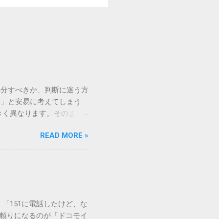
処分すべきか、判断に迷う方
う」と安易に考えてしまう
きく異なります。そのまま
常に危険です。この記事で
READ MORE »
徹底解説します。 墨汁を
」、そして水です。これらは
ます。 1. 環境への深
らの微粒子を完全に分解・
や生態系へ悪影響を及ぼすリ
は、温度が下がると固まる性
「151に電話したけど、な
き起こします。特に築年数が
に頼りになるのが「ドコモイ