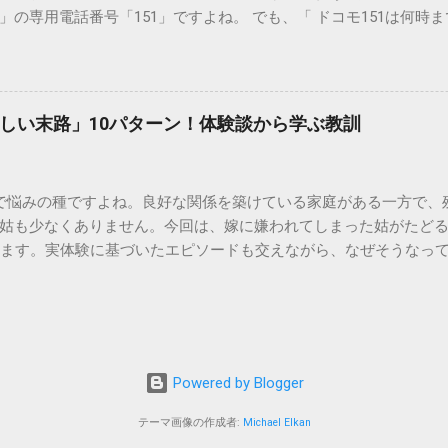
ブルが起きやすく、修理費用が高額になるケースも珍しくありません。
の専用電話番号「151」ですよね。 でも、「 ドコモ151は何時
のシンクに墨汁が付着すると、細かい粒子が素材の隙間に入り込み
能なの？」と営業時間がわからず、なかなか電話ができない方もいるか
まうと、市販の洗剤や漂白剤を使っても完全に落とすことが難し
時間や、電話が繋がりやすい時間帯、さらには電話がつながらない時
守る！家庭でできる正しい墨汁の捨て方 家庭で墨汁を処分する際は
51の営業時間は午前9時～午後8時 結論から言うと、ドコモのインフォ
下のいずれかの方法で「固形物」として処分してください。 手順
ら午後8時まで です。 年中無休で、土日祝日も営業しています。「 1
で確実な方法は、液体を布や紙に吸わせて固形物に変えることです。
しい末路」10パターン！体験談から学ぶ教訓
と覚えておけば、仕事帰りでも少し余裕を持って連絡することがで
ツの切れ端）、ビニール袋、ゴム手袋 手順： ビニール袋の中に古
ら151にダイヤルすることで、無料でオペレーターに相談すること
を少...
い合わせは、電話番号や通話料が異なるので注意が必要です。 ド
で悩みの種ですよね。良好な関係を築けている家庭がある一方で、
携帯から： 0120-800-000（無料） どちらの番号も、 151 営
姑も少なくありません。今回は、嫁に嫌われてしまった姑がたど
す。 2. 【詳細解説】151は何時から何時まで？混雑を避けるコツ
します。実体験に基づいたエピソードも交えながら、なぜそうなっ
51は何時まで 」といった検索意図に沿って、具体的なスケジュール感
きましょう。 1. 息子夫婦との同居が破綻する 「まさか追い出さ
きる？ 「 151は何時から 」という疑問については、午前9時ちょ
す。最初は良かれと思って始めた同居も、嫁との関係が悪化する
ませたい方は多いですが、実は「 151 営業時間 」の開始直後であ
的に追い詰められたり、夫婦仲にひびが入ったりして、同居を解
：ドコモ151は何時まで対応してくれる？ 「 ドコモ151は何時ま
夫婦との二世帯同居を始めたものの、家事のやり方に口を出しすぎた
す。ただし、手続き内容によっては時間がかかるため、午後7時30
全に心を閉ざしてしまいました。ある日、息子から『母さんとは
所変更...
Powered by Blogger
。寂しい毎日です…」（70代・女性） 2. 孫との交流が激減、ま
しまうと、その可愛い孫になかなか会えなくなることがあります
テーマ画像の作成者:
Michael Elkan
ばあちゃんに会いたくない」と言い出したりすることも。子離れ