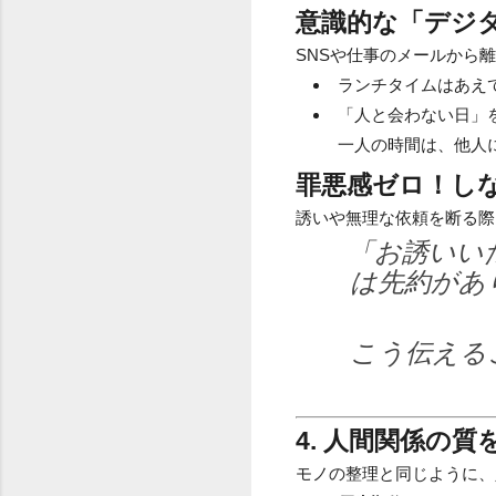
意識的な「デジ
SNSや仕事のメールから
ランチタイムはあえ
「人と会わない日」
一人の時間は、他人
罪悪感ゼロ！し
誘いや無理な依頼を断る際
「お誘いい
は先約があ
こう伝える
4. 人間関係の
モノの整理と同じように、