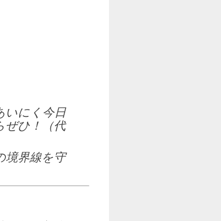
あいにく今日
らぜひ！（代
の境界線を守