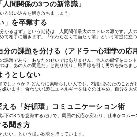
る「人間関係の3つの新常識」
いる思い込みを解き放ちましょう。
い」を卒業する
分かるはず」という期待は、人間関係最大のストレス源です。人
めて相手に届きます。「伝わらなくて当たり前」という前提に立
と自分の課題を分ける（アドラー心理学の応
の課題であり、あなたのせいではありません。他人の感情をコン
のは、あの人の問題だ」と割り切り、境界線を引く勇気を持ちま
ようとしない
存知でしょうか？ どんなに素晴らしい人でも、2割はあなたのことが
を嫌います。合わない1割にエネルギーを注ぐのはやめ、自分を大切
を変える「好循環」コミュニケーション術
以下の3つを意識するだけで、周囲の反応が変わり、仕事がスムー
する聞き方
れたい」という強い欲求を持っています。