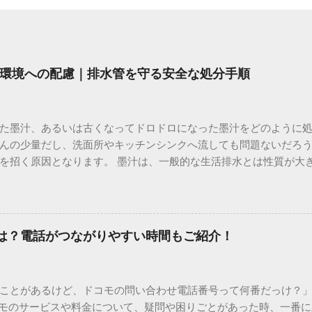
環境への配慮｜排水管を守る安全な処分手順
た墨汁、あるいは古くなってドロドロになった墨汁をどのように
んの少量だし、洗面所やキッチンシンクへ流しても問題ないだろ
を招く原因となります。 墨汁は、一般的な生活排水とは性質が大
荷だけでなく、ご自宅の排水設備を傷める可能性も高いため、非
優しい方法で処分するための手順と、容器を適切に分別する方法を
い」3つの理由 墨汁の主成分は「煤（すす）」と「膠（にかわ）
を持っているため、下水処理や配管維持の観点から以下の問題が発生し
間は？電話がつながりやすい時間もご紹介！
煤の粒子は極めて微細です。現代の排水処理施設であっても、これ
りません。大量に流し続けると河川や海まで到達し、水質の濁り
排水管の詰まりと劣化 墨汁の粘度を保っている「膠（ゼラチン質）」
ことがあるけど、ドコモの問い合わせ電話番号って何番だっけ？」 
墨汁が冷えて付着すると、管の通り道を狭め、深刻な詰まりを引
コモのサービスや料金について、疑問や困りごとがあった時、一番