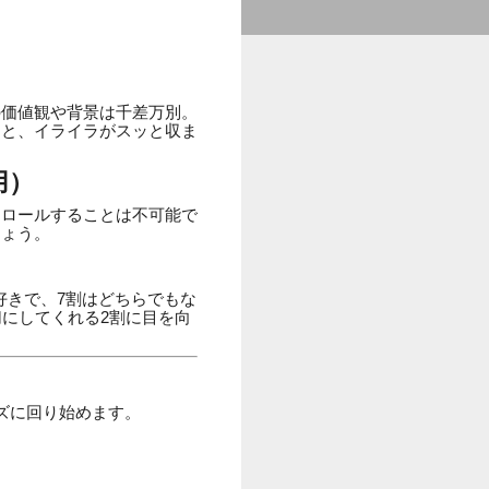
の価値観や背景は千差万別。
つと、イライラがスッと収ま
用）
トロールすることは不可能で
しょう。
好きで、7割はどちらでもな
にしてくれる2割に目を向
ズに回り始めます。