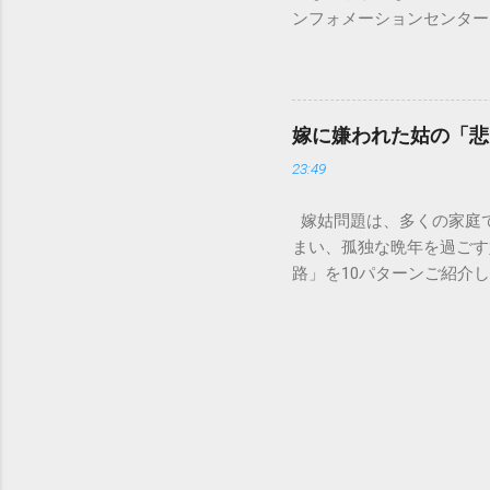
経過した住宅では配管トラ
ンフォメーションセンター」
の沈着 陶器やホーロー製
151は何時から 受付可
す。一度素材に浸透してし
では、ドコモ151の営業
原因となります。 環境を
説します。 1. ドコモ1
ことが絶対ルールです。以
の受付時間は、 午前9時か
「可燃ごみ」へ 最も手軽
嫁に嫌われた姑の「悲
る際、まず「夜8時まで」
不要な布（タオルやTシャ
23:49
れば、ドコモの携帯電話か
ます。 そこに処分したい墨汁
モの携帯電話以外からの問
嫁姑問題は、多くの家庭
151（無料） 一般電話・他社
まい、孤独な晩年を過ごす
後8時」の受付となっていま
路」を10パターンご紹介
151は何時から 」「 1
避けられるのかを考えてい
番：151は何時から電話で
かれるのが、同居の破綻で
朝の早い段階で手続きを済
う状態に。結局、嫁が精神
いため注意が必要です。 夜
です。 体験談: 「息子
午後8時までとなっていま
りしているうちに、嫁が完
めるのが安心です。特に、住
結局一人暮らしに戻ることに
の。しかし、嫁に嫌われて
したり、そもそも孫が「お