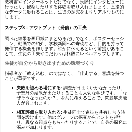
教科書やインターネットだけでなく、実際にインタビューに
行ったり、観察したりする体験を取り入れましょう。直接的
なデータに触れることは、生徒の探究をよりリアルなものに
します。
ステップ3：アウトプット（発信）の工夫
調べた結果を画用紙にまとめるだけでなく、ポスターセッシ
ョン、動画での紹介、学校新聞への寄稿など、目的を持って
発信する機会を作ります。誰かに伝えるという前提があるこ
とで、生徒の工夫やこだわりは格段にレベルアップします。
生徒が自分から動き出すための環境づくり
指導者が「教え込む」のではなく、「伴走する」意識を持つ
ことが重要です。
失敗を認める場にする:
調査がうまくいかなかったり、
予想外の結果が出たりすることも大切な学びです。「な
ぜそうなったのか？」を共に考えることで、問題解決能
力が育まれます。
相互評価を取り入れる:
生徒同士で進捗を共有し合う時
間を設けます。他のグループの探究からヒントを得た
り、異なる視点をもらったりすることで、自身の探究に
深みが加わります。