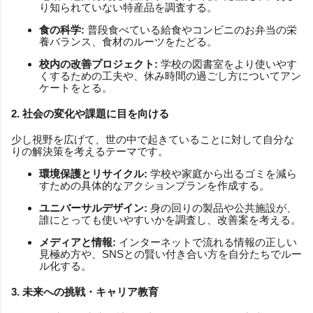
り知られていない特産品を調査する。
食の科学:
普段食べている給食やコンビニのお弁当の栄
養バランス、食材のルーツをたどる。
校内の改善プロジェクト:
学校の図書室をより使いやす
くするための工夫や、休み時間の過ごし方についてアン
ケートをとる。
2. 社会の変化や課題に目を向ける
少し視野を広げて、世の中で起きていることに対して自分な
りの解決策を考えるテーマです。
環境保護とリサイクル:
学校や家庭から出るゴミを減ら
すための具体的なアクションプランを作成する。
ユニバーサルデザイン:
身の回りの製品や公共施設が、
誰にとっても使いやすいかを調査し、改善案を考える。
メディアと情報:
インターネットで流れる情報の正しい
見極め方や、SNSとの賢い付き合い方を自分たちでルー
ル化する。
3. 未来への挑戦・キャリア教育