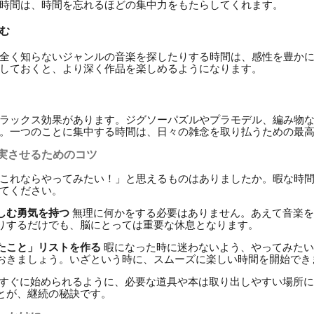
時間は、時間を忘れるほどの集中力をもたらしてくれます。
む
全く知らないジャンルの音楽を探したりする時間は、感性を豊か
しておくと、より深く作品を楽しめるようになります。
ラックス効果があります。ジグソーパズルやプラモデル、編み物
。一つのことに集中する時間は、日々の雑念を取り払うための最
実させるためのコツ
これならやってみたい！」と思えるものはありましたか。暇な時
てください。
しむ勇気を持つ
無理に何かをする必要はありません。あえて音楽を
りするだけでも、脳にとっては重要な休息となります。
たこと」リストを作る
暇になった時に迷わないよう、やってみたい
おきましょう。いざという時に、スムーズに楽しい時間を開始でき
すぐに始められるように、必要な道具や本は取り出しやすい場所に
とが、継続の秘訣です。