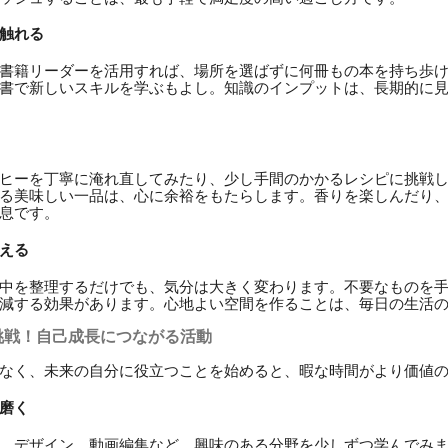
触れる
書籍リーダーを活用すれば、場所を選ばずに何冊もの本を持ち歩
書で新しいスキルを学ぶもよし。知識のインプットは、長期的に
ヒーを丁寧に淹れ直してみたり、少し手間のかかるレシピに挑戦
る美味しい一品は、心に余裕をもたらします。香りを楽しんだり
息です。
える
中を整理するだけでも、気分は大きく変わります。不要なものを
減する効果があります。心地よい空間を作ることは、毎日の生活
挑戦！自己成長につながる活動
なく、未来の自分に役立つことを始めると、暇な時間がより価値
磨く
、デザイン、動画編集など、興味のある分野を少しずつ学んでみ