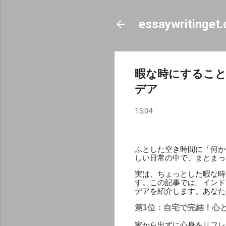
essaywritinget
暇な時にするこ
デア
15:04
ふとした空き時間に「何か
しい日常の中で、まとまっ
実は、ちょっとした暇な時
す。この記事では、インド
デアを紹介します。あなた
第1位：自宅で完結！心
家から出ずに心身をリフレ