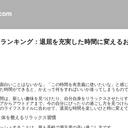
スキップしてメイン コンテンツに移動
.com
とランキング：退屈を充実した時間に変える
面白いことはないかな」「この時間を有意義に使いたいな」と感
た時間ができると、かえって何をすればいいか迷ってしまうもの
間は、新しい趣味を見つけたり、自分自身をリラックスさせたり
アからアウトドアまで、今の自分にぴったりの過ごし方を見つけ
のライフスタイルに合わせて、退屈な時間を楽しいひと時に変え
と体を整えるリラックス習慣
ッシュすることは、最も手軽で満足度の高い過ごし方です。