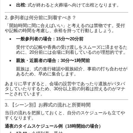
出棺:
式が終わると火葬場へ向けて出棺となります。
2. 参列者は何分前に到着すべき？
「開始時間に間に合えばいい」と考えるのは禁物です。受付
や記帳の時間を考慮し、余裕を持って行動しましょう。
一般参列者の場合：15分〜20分前
受付での記帳や香典の受け渡しをスムーズに済ませるた
めに、20分前には会場に到着しているのが理想的です。
親族・近親者の場合：30分〜1時間前
親族は、式の進行確認や親族紹介、事前の打ち合わせが
あるため、早めに集合します。
あまりに早すぎると、会場の設営中であったり遺族がバタバ
タしていたりするため、30分以上前の到着は控えるのがマナ
ーとされています。
3. 【シーン別】お葬式の流れと所要時間
当日の流れを把握しておくと、自分のスケジュールも立てや
すくなります。
通夜のタイムスケジュール例（18時開始の場合）