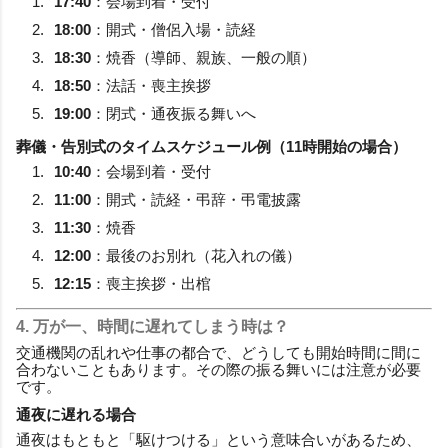
17:40
：会場到着・受付
18:00
：開式・僧侶入場・読経
18:30
：焼香（導師、親族、一般の順）
18:50
：法話・喪主挨拶
19:00
：閉式・通夜振る舞いへ
葬儀・告別式のタイムスケジュール例（11時開始の場合）
10:40
：会場到着・受付
11:00
：開式・読経・弔辞・弔電披露
11:30
：焼香
12:00
：最後のお別れ（花入れの儀）
12:15
：喪主挨拶・出棺
4. 万が一、時間に遅れてしまう時は？
交通機関の乱れや仕事の都合で、どうしても開始時間に間に
合わないこともあります。その際の振る舞いには注意が必要
です。
通夜に遅れる場合
通夜はもともと「駆けつける」という意味合いがあるため、