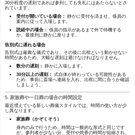
30分程度の遅刻であれば参列しても失礼にはあたらないとさ
れています。
受付が開いている場合：
静かに受付を済ませ、係員の
案内に従って入場します。
読経中の場合：
係員の指示があるまで外で待機する
か、最後列に静かに座ります。
告別式に遅れる場合
告別式は厳粛な儀式であり、その後に出棺という動かせない
時間があるため、大幅な遅刻は避けなければなりません。
数分の遅刻：
静かに入場します。
30分以上の遅刻：
式自体が終わっている可能性がある
ため、事前に斎場へ連絡を入れ、出棺に間に合うか確認
しましょう。
5. 家族葬や一日葬の場合の時間設定
最近増えている新しい葬儀スタイルでは、時間の使い方が少
し異なります。
家族葬（かぞくそう）
身内のみで行うため、時間は一般的な形式と同じです
が、参列者が少ない分、受付や焼香の時間が短縮され、