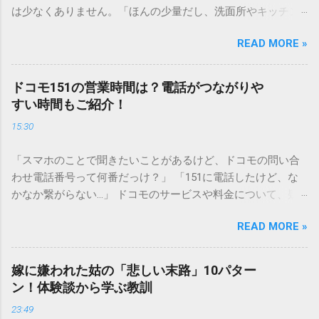
は少なくありません。「ほんの少量だし、洗面所やキッチン
シンクへ流しても問題ないだろう」と安易に考えてしまう
READ MORE »
と、実は予期せぬトラブルを招く原因となります。 墨汁は、
一般的な生活排水とは性質が大きく異なります。そのまま排
水口へ流すことは環境負荷だけでなく、ご自宅の排水設備を
ドコモ151の営業時間は？電話がつながりや
傷める可能性も高いため、非常に危険です。この記事では、
すい時間もご紹介！
墨汁を安全かつ環境に優しい方法で処分するための手順と、
15:30
容器を適切に分別する方法を徹底解説します。 墨汁を「排水
口に流してはいけない」3つの理由 墨汁の主成分は「煤（す
「スマホのことで聞きたいことがあるけど、ドコモの問い合
す）」と「膠（にかわ）」、そして水です。これらは非常に
わせ電話番号って何番だっけ？」 「151に電話したけど、な
微細かつ独特の粘性を持っているため、下水処理や配管維持
かなか繋がらない…」 ドコモのサービスや料金について、疑
の観点から以下の問題が発生します。 1. 環境への深刻な負荷
問や困りごとがあった時、一番に頼りになるのが「ドコモイ
墨汁に含まれる煤の粒子は極めて微細です。現代の排水処理
READ MORE »
ンフォメーションセンター」の専用電話番号「151」ですよ
施設であっても、これらの微粒子を完全に分解・除去するこ
ね。 でも、「 ドコモ151は何時まで 営業しているの？」「
とは容易ではありません。大量に流し続けると河川や海まで
151は何時から 受付可能なの？」と営業時間がわからず、な
到達し、水質の濁りや生態系へ悪影響を及ぼすリスクがあり
嫁に嫌われた姑の「悲しい末路」10パター
かなか電話ができない方もいるかもしれません。 この記事で
ます。 2. 排水管の詰まりと劣化 墨汁の粘度を保っている「膠
ン！体験談から学ぶ教訓
は、ドコモ151の営業時間や、電話が繋がりやすい時間帯、さ
（ゼラチン質）」は、温度が下がると固まる性質がありま
23:49
らには電話がつながらない時の対処法をわかりやすく解説し
す。排水管内で墨汁が冷えて付着すると、管の通り道を狭