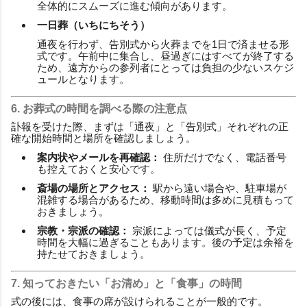
全体的にスムーズに進む傾向があります。
一日葬（いちにちそう）
通夜を行わず、告別式から火葬までを1日で済ませる形
式です。午前中に集合し、昼過ぎにはすべてが終了する
ため、遠方からの参列者にとっては負担の少ないスケジ
ュールとなります。
6. お葬式の時間を調べる際の注意点
訃報を受けた際、まずは「通夜」と「告別式」それぞれの正
確な開始時間と場所を確認しましょう。
案内状やメールを再確認：
住所だけでなく、電話番号
も控えておくと安心です。
斎場の場所とアクセス：
駅から遠い場合や、駐車場が
混雑する場合があるため、移動時間は多めに見積もって
おきましょう。
宗教・宗派の確認：
宗派によっては儀式が長く、予定
時間を大幅に過ぎることもあります。後の予定は余裕を
持たせておきましょう。
7. 知っておきたい「お清め」と「食事」の時間
式の後には、食事の席が設けられることが一般的です。