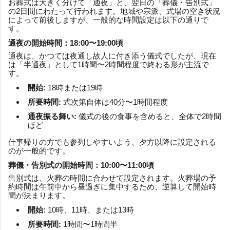
お葬式は大きく分けて「通夜」と、翌日の「葬儀・告別式」
の2日間にわたって行われます。地域や宗派、式場の空き状況
によって前後しますが、一般的な時間設定は以下の通りで
す。
通夜の開始時間：18:00〜19:00頃
通夜は、かつては夜通し故人に付き添う儀式でしたが、現在
は「半通夜」として1時間〜2時間程度で終わる形が主流で
す。
開始:
18時または19時
所要時間:
式次第自体は40分〜1時間程度
通夜振る舞い:
儀式の後の食事を含めると、全体で2時間
ほど
仕事帰りの方でも参列しやすいよう、夕方以降に設定される
のが一般的です。
葬儀・告別式の開始時間：10:00〜11:00頃
告別式は、火葬の時間に合わせて設定されます。火葬場の予
約時間は午前中から昼過ぎに集中するため、逆算して開始時
間が決まります。
開始:
10時、11時、または13時
所要時間:
1時間〜1時間半