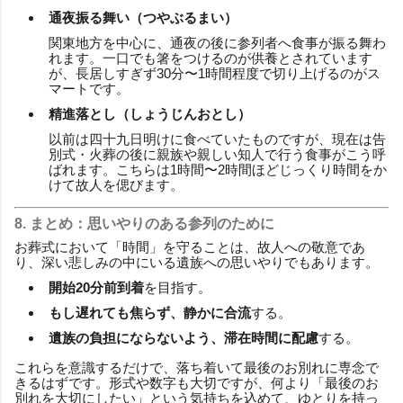
通夜振る舞い（つやぶるまい）
関東地方を中心に、通夜の後に参列者へ食事が振る舞わ
れます。一口でも箸をつけるのが供養とされています
が、長居しすぎず30分〜1時間程度で切り上げるのがス
マートです。
精進落とし（しょうじんおとし）
以前は四十九日明けに食べていたものですが、現在は告
別式・火葬の後に親族や親しい知人で行う食事がこう呼
ばれます。こちらは1時間〜2時間ほどじっくり時間をか
けて故人を偲びます。
8. まとめ：思いやりのある参列のために
お葬式において「時間」を守ることは、故人への敬意であ
り、深い悲しみの中にいる遺族への思いやりでもあります。
開始20分前到着
を目指す。
もし遅れても焦らず、静かに合流
する。
遺族の負担にならないよう、滞在時間に配慮
する。
これらを意識するだけで、落ち着いて最後のお別れに専念で
きるはずです。形式や数字も大切ですが、何より「最後のお
別れを大切にしたい」という気持ちを込めて、ゆとりを持っ