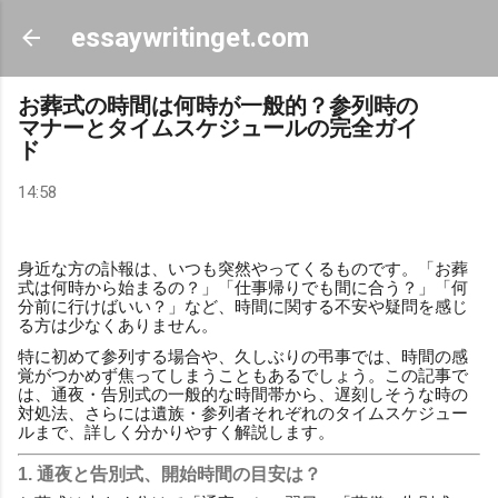
スキップしてメイン コンテンツに移動
essaywritinget.com
お葬式の時間は何時が一般的？参列時の
マナーとタイムスケジュールの完全ガイ
ド
14:58
身近な方の訃報は、いつも突然やってくるものです。「お葬
式は何時から始まるの？」「仕事帰りでも間に合う？」「何
分前に行けばいい？」など、時間に関する不安や疑問を感じ
る方は少なくありません。
特に初めて参列する場合や、久しぶりの弔事では、時間の感
覚がつかめず焦ってしまうこともあるでしょう。この記事で
は、通夜・告別式の一般的な時間帯から、遅刻しそうな時の
対処法、さらには遺族・参列者それぞれのタイムスケジュー
ルまで、詳しく分かりやすく解説します。
1. 通夜と告別式、開始時間の目安は？