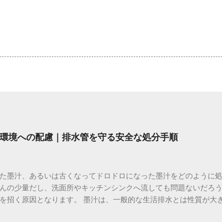
環境への配慮｜排水管を守る安全な処分手順
た墨汁、あるいは古くなってドロドロになった墨汁をどのように
んの少量だし、洗面所やキッチンシンクへ流しても問題ないだろ
を招く原因となります。 墨汁は、一般的な生活排水とは性質が大
荷だけでなく、ご自宅の排水設備を傷める可能性も高いため、非