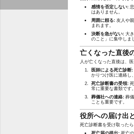
感情を否定しない:
悲
はありません。
周囲に頼る:
友人や親
まれます。
決断を急がない:
大き
のこと」に集中しま
亡くなった直後
人が亡くなった直後は、医
医師による死亡診断:
かりつけ医に連絡し
死亡診断書の受領:
死
常に重要な書類です
葬儀社への連絡:
葬儀
ことも重要です。
役所への届け出
死亡診断書を受け取ったら
死亡届の提出:
死亡の