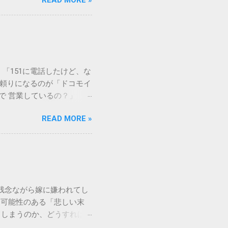
READ MORE »
徹底解説します。 墨汁を
」、そして水です。これらは
ます。 1. 環境への深
らの微粒子を完全に分解・
や生態系へ悪影響を及ぼすリ
は、温度が下がると固まる性
「151に電話したけど、な
き起こします。特に築年数が
に頼りになるのが「ドコモイ
 3. 頑固なシミと汚れ
まで 営業しているの？」「
、取れない黒ずみとなりま
もしれません。 この記事
く、住宅の衛生状態を損なう
READ MORE »
の対処法をわかりやすく解
、「液体として流さない」
メーションセンター「151」
1：新聞紙や古布に吸わせて
51 営業時間 」を気にす
 準備するもの： 古新聞、
きますね。 この時間内であ
新聞や不要な布を敷き詰め
ができます。ただし、ドコ
コモの携帯電話から：
残念ながら嫁に嫌われてし
業時間 と同じく「午前9時～午
る可能性のある「悲しい末
 ここでは、さらに詳しく「
てしまうのか、どうすれば
を見ていきましょう。 朝一
れるなんて…」という声も聞