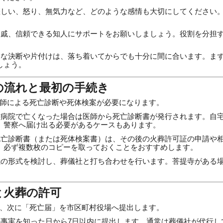
しい、怒り、無気力など、どのような感情も大切にしてください
戚、信頼できる知人にサポートをお願いしましょう。役割を分担
な決断や片付けは、落ち着いてからでも十分に間に合います。ま
しょう。
の流れと最初の手続き
師による死亡診断や死体検案が必要になります。
病院で亡くなった場合は医師から死亡診断書が発行されます。自
、警察へ届け出る必要があるケースもあります。
亡診断書（または死体検案書）は、その後の火葬許可証の申請や
。必ず複数枚のコピーを取っておくことをおすすめします。
の形式を検討し、葬儀社と打ち合わせを行います。菩提寺がある
と火葬の許可
、次に「死亡届」を市区町村役場へ提出します。
事実を知った日から7日以内に提出します。通常は葬儀社が代行し