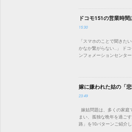
は、墨汁を安全かつ環境に
「排水口に流してはいけな
非常に微細かつ独特の粘性
ドコモ151の営業時
刻な負荷 墨汁に含まれる
15:30
除去することは容易ではあ
スクがあります。 2. 
「スマホのことで聞きたい
質があります。排水管内で
かなか繋がらない…」 ド
経過した住宅では配管トラ
ンフォメーションセンター」
の沈着 陶器やホーロー製
151は何時から 受付可
す。一度素材に浸透してし
では、ドコモ151の営業
原因となります。 環境を
説します。 1. ドコモ1
ことが絶対ルールです。以
の受付時間は、 午前9時か
「可燃ごみ」へ 最も手軽
嫁に嫌われた姑の「悲
る際、まず「夜8時まで」
不要な布（タオルやTシャ
23:49
れば、ドコモの携帯電話か
ます。 そこに処分したい墨汁
モの携帯電話以外からの問
嫁姑問題は、多くの家庭
151（無料） 一般電話・他社
まい、孤独な晩年を過ごす
後8時」の受付となっていま
路」を10パターンご紹介
151は何時から 」「 1
避けられるのかを考えてい