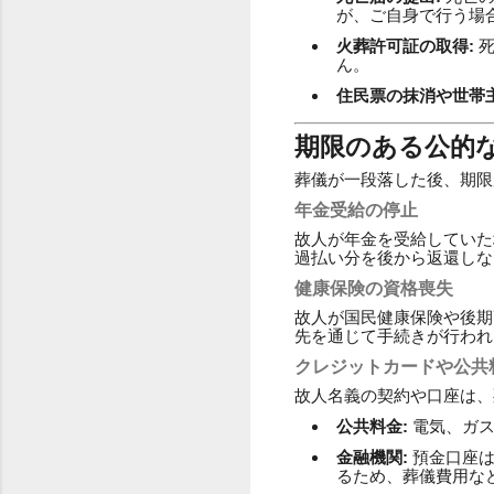
が、ご自身で行う場
火葬許可証の取得:
死
ん。
住民票の抹消や世帯主
期限のある公的
葬儀が一段落した後、期限
年金受給の停止
故人が年金を受給していた
過払い分を後から返還しな
健康保険の資格喪失
故人が国民健康保険や後期
先を通じて手続きが行われ
クレジットカードや公共
故人名義の契約や口座は、
公共料金:
電気、ガス
金融機関:
預金口座は
るため、葬儀費用な