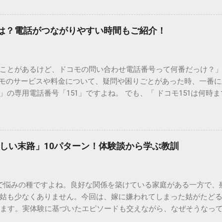
優しい方法で処分するための手順と、容器を適切に分別する方法を
い」3つの理由 墨汁の主成分は「煤（すす）」と「膠（にかわ）
を持っているため、下水処理や配管維持の観点から以下の問題が発生し
間は？電話がつながりやすい時間もご紹介！
煤の粒子は極めて微細です。現代の排水処理施設であっても、これ
りません。大量に流し続けると河川や海まで到達し、水質の濁り
排水管の詰まりと劣化 墨汁の粘度を保っている「膠（ゼラチン質）」
ことがあるけど、ドコモの問い合わせ電話番号って何番だっけ？」 
墨汁が冷えて付着すると、管の通り道を狭め、深刻な詰まりを引
コモのサービスや料金について、疑問や困りごとがあった時、一番
ブルが起きやすく、修理費用が高額になるケースも珍しくありません。
の専用電話番号「151」ですよね。 でも、「 ドコモ151は何時
のシンクに墨汁が付着すると、細かい粒子が素材の隙間に入り込み
能なの？」と営業時間がわからず、なかなか電話ができない方もいるか
まうと、市販の洗剤や漂白剤を使っても完全に落とすことが難し
時間や、電話が繋がりやすい時間帯、さらには電話がつながらない時
守る！家庭でできる正しい墨汁の捨て方 家庭で墨汁を処分する際は
51の営業時間は午前9時～午後8時 結論から言うと、ドコモのインフォ
下のいずれかの方法で「固形物」として処分してください。 手順
ら午後8時まで です。 年中無休で、土日祝日も営業しています。「 1
で確実な方法は、液体を布や紙に吸わせて固形物に変えることです。
しい末路」10パターン！体験談から学ぶ教訓
と覚えておけば、仕事帰りでも少し余裕を持って連絡することがで
ツの切れ端）、ビニール袋、ゴム手袋 手順： ビニール袋の中に古
ら151にダイヤルすることで、無料でオペレーターに相談すること
を少...
い合わせは、電話番号や通話料が異なるので注意が必要です。 ド
で悩みの種ですよね。良好な関係を築けている家庭がある一方で、
携帯から： 0120-800-000（無料） どちらの番号も、 151 営
姑も少なくありません。今回は、嫁に嫌われてしまった姑がたど
す。 2. 【詳細解説】151は何時から何時まで？混雑を避けるコツ
します。実体験に基づいたエピソードも交えながら、なぜそうなっ
51は何時まで 」といった検索意図に沿って、具体的なスケジュール感
きましょう。 1. 息子夫婦との同居が破綻する 「まさか追い出さ