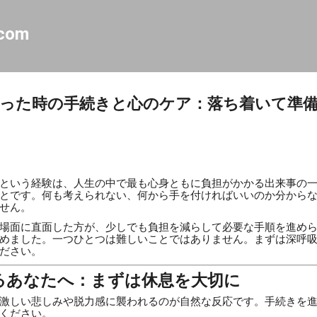
スキップしてメイン コンテンツに移動
.com
った時の手続きと心のケア：落ち着いて準
という経験は、人生の中で最も心身ともに負担がかかる出来事の
とです。何も考えられない、何から手を付ければいいのか分から
せん。
場面に直面した方が、少しでも負担を減らして必要な手順を進め
めました。一つひとつは難しいことではありません。まずは深呼
ださい。
るあなたへ：まずは休息を大切に
激しい悲しみや脱力感に襲われるのが自然な反応です。手続きを
ください。