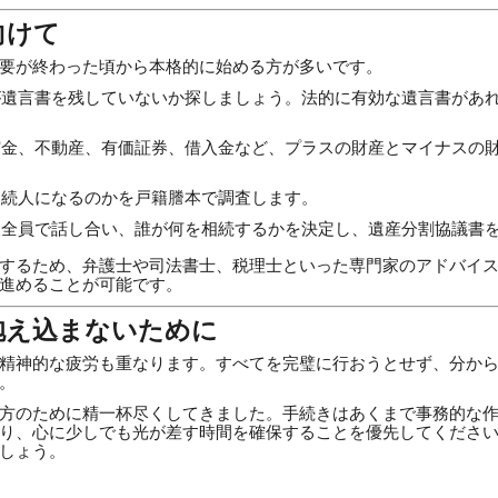
向けて
要が終わった頃から本格的に始める方が多いです。
遺言書を残していないか探しましょう。法的に有効な遺言書があ
金、不動産、有価証券、借入金など、プラスの財産とマイナスの
続人になるのかを戸籍謄本で調査します。
全員で話し合い、誰が何を相続するかを決定し、遺産分割協議書
するため、弁護士や司法書士、税理士といった専門家のアドバイ
進めることが可能です。
抱え込まないために
精神的な疲労も重なります。すべてを完璧に行おうとせず、分か
。
方のために精一杯尽くしてきました。手続きはあくまで事務的な
り、心に少しでも光が差す時間を確保することを優先してくださ
しょう。