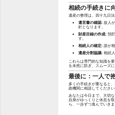
相続の手続きに
遺産の整理は、四十九日法
遺言書の確認:
故人が
針となります。
財産目録の作成:
預貯
す。
相続人の確定:
誰が相
遺産分割協議:
相続人
これらは専門的な知識を要
を未然に防ぎ、スムーズに
最後に：一人で
多くの手続きが重なると、
政機関に相談してください
あなたは今日まで、大切な
自身がゆっくりと休息を取
ら、一歩ずつ進んでいきま