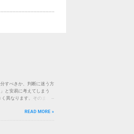
処分すべきか、判断に迷う方
う」と安易に考えてしまう
きく異なります。そのまま
常に危険です。この記事で
READ MORE »
徹底解説します。 墨汁を
」、そして水です。これらは
ます。 1. 環境への深