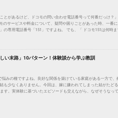
煤の粒子は極めて微細です。現代の排水処理施設であっても、これ
りません。大量に流し続けると河川や海まで到達し、水質の濁り
排水管の詰まりと劣化 墨汁の粘度を保っている「膠（ゼラチン質）」
ことがあるけど、ドコモの問い合わせ電話番号って何番だっけ？」 
墨汁が冷えて付着すると、管の通り道を狭め、深刻な詰まりを引
コモのサービスや料金について、疑問や困りごとがあった時、一番
ブルが起きやすく、修理費用が高額になるケースも珍しくありません。
の専用電話番号「151」ですよね。 でも、「 ドコモ151は何時
のシンクに墨汁が付着すると、細かい粒子が素材の隙間に入り込み
能なの？」と営業時間がわからず、なかなか電話ができない方もいるか
まうと、市販の洗剤や漂白剤を使っても完全に落とすことが難し
時間や、電話が繋がりやすい時間帯、さらには電話がつながらない時
守る！家庭でできる正しい墨汁の捨て方 家庭で墨汁を処分する際は
51の営業時間は午前9時～午後8時 結論から言うと、ドコモのインフォ
下のいずれかの方法で「固形物」として処分してください。 手順
ら午後8時まで です。 年中無休で、土日祝日も営業しています。「 1
で確実な方法は、液体を布や紙に吸わせて固形物に変えることです。
しい末路」10パターン！体験談から学ぶ教訓
と覚えておけば、仕事帰りでも少し余裕を持って連絡することがで
ツの切れ端）、ビニール袋、ゴム手袋 手順： ビニール袋の中に古
ら151にダイヤルすることで、無料でオペレーターに相談すること
を少...
い合わせは、電話番号や通話料が異なるので注意が必要です。 ド
で悩みの種ですよね。良好な関係を築けている家庭がある一方で、
携帯から： 0120-800-000（無料） どちらの番号も、 151 営
姑も少なくありません。今回は、嫁に嫌われてしまった姑がたど
す。 2. 【詳細解説】151は何時から何時まで？混雑を避けるコツ
します。実体験に基づいたエピソードも交えながら、なぜそうなっ
51は何時まで 」といった検索意図に沿って、具体的なスケジュール感
きましょう。 1. 息子夫婦との同居が破綻する 「まさか追い出さ
きる？ 「 151は何時から 」という疑問については、午前9時ちょ
す。最初は良かれと思って始めた同居も、嫁との関係が悪化する
ませたい方は多いですが、実は「 151 営業時間 」の開始直後であ
的に追い詰められたり、夫婦仲にひびが入ったりして、同居を解
：ドコモ151は何時まで対応してくれる？ 「 ドコモ151は何時ま
夫婦との二世帯同居を始めたものの、家事のやり方に口を出しすぎた