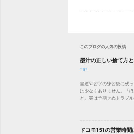
このブログの人気の投稿
墨汁の正しい捨て方と
1:51
書道や習字の練習後に残っ
は少なくありません。「ほ
と、実は予期せぬトラブル
排水口へ流すことは環境負
は、墨汁を安全かつ環境に
「排水口に流してはいけな
非常に微細かつ独特の粘性
ドコモ151の営業時