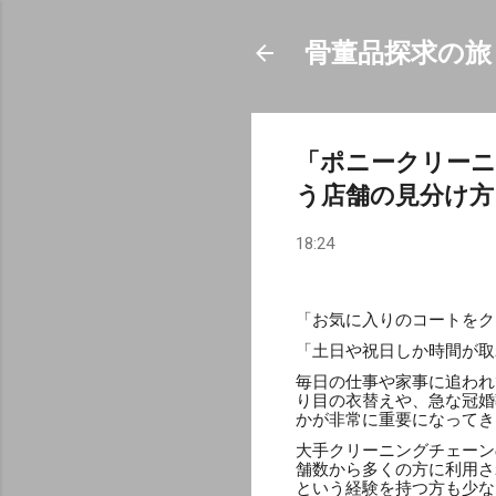
骨董品探求の旅
「ポニークリーニ
う店舗の見分け方
18:24
「お気に入りのコートをク
「土日や祝日しか時間が取
毎日の仕事や家事に追われ
り目の衣替えや、急な冠婚
かが非常に重要になってき
大手クリーニングチェーン
舗数から多くの方に利用さ
という経験を持つ方も少な