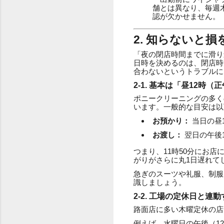
舗とは異なり、毎週
認が欠かせません。
2. 知らないと
「夜の閉店時間までに滑り
日時を決めるのは、閉店時
合わないというトラブルに
2-1. 基本は「昼12時
ポニークリーニングの多く
います。一般的な目安は以
お預かり：
当日の昼1
お渡し：
翌日の午後1
つまり、11時50分にお
がりがさらに丸1日遅れて
急ぎのスーツや礼服、制服
識しましょう。
2-2. 工場の定休日と
路面店に多い木曜定休の店
例えば、水曜日の午後（1