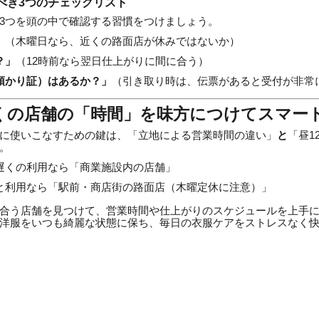
すべき3つのチェックリスト
3つを頭の中で確認する習慣をつけましょう。
」
（木曜日なら、近くの路面店が休みではないか）
？」
（12時前なら翌日仕上がりに間に合う）
預かり証）はあるか？」
（引き取り時は、伝票があると受付が非常
近くの店舗の「時間」を味方につけてスマー
に使いこなすための鍵は、「立地による営業時間の違い」
と
「昼1
。
遅くの利用なら「商業施設内の店舗」
と利用なら「駅前・商店街の路面店（木曜定休に注意）」
合う店舗を見つけて、営業時間や仕上がりのスケジュールを上手
洋服をいつも綺麗な状態に保ち、毎日の衣服ケアをストレスなく