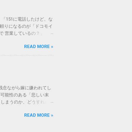
らの微粒子を完全に分解・
や生態系へ悪影響を及ぼすリ
は、温度が下がると固まる性
「151に電話したけど、な
き起こします。特に築年数が
に頼りになるのが「ドコモイ
 3. 頑固なシミと汚れ
まで 営業しているの？」「
、取れない黒ずみとなりま
もしれません。 この記事
く、住宅の衛生状態を損なう
READ MORE »
の対処法をわかりやすく解
、「液体として流さない」
メーションセンター「151」
1：新聞紙や古布に吸わせて
51 営業時間 」を気にす
 準備するもの： 古新聞、
きますね。 この時間内であ
新聞や不要な布を敷き詰め
ができます。ただし、ドコ
コモの携帯電話から：
残念ながら嫁に嫌われてし
業時間 と同じく「午前9時～午
る可能性のある「悲しい末
 ここでは、さらに詳しく「
てしまうのか、どうすれば
を見ていきましょう。 朝一
れるなんて…」という声も聞
うどに受付が開始されます。
READ MORE »
と、家の中で常に緊張感が漂
る9時は、電話が集中しやす
消せざるを得なくなるケース
で 」という点については、
り、孫の教育方針で意見した