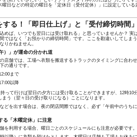
木曜日などの特定の曜日を「定休日（受付定休）」に設定している
損をする！「即日仕上げ」と「受付締切時間
込めば、いつでも翌日には受け取れる」と思っていませんか？ 実
間ではなく「お預かりの締切時間」です。ここを勘違いしてしま
なりかねません。
（正午）」が運命の分かれ道
の店舗では、工場へ衣類を搬送するトラックのタイミングに合わ
下の通りです。
2:00まで
7:00以降
店に持って行けば翌日の夕方には受け取ることができますが、12時1
しまう（翌々日の受け取りになる）ことになります。
などを出す場合は、夜の閉店間際ではなく、必ず「午前中のうち
連動する「木曜定休」に注意
舗を利用する場合、曜日ごとのスケジュールにも注意が必要です
2時以降）に衣類を預けたとします。木曜日は店舗も工場もお休み