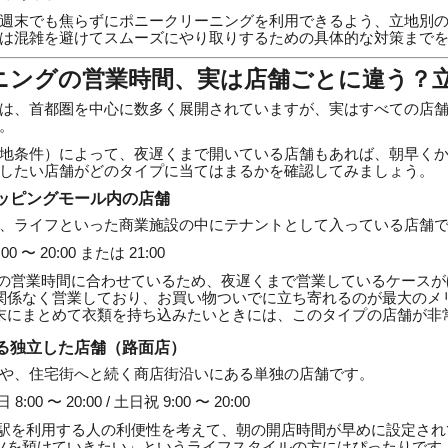
週末でも焦らずにポニークリーニングを利用できるよう、立地別
は混雑を避けてスムーズにやり取りするための具体的な対策まで
ーニングの営業時間、実は店舗ごとに違う？
は、首都圏を中心に数多く展開されていますが、実はすべての店
。
地条件）によって、夜遅くまで開いている店舗もあれば、朝早く
したい店舗がどのタイプに当てはまるかを確認してみましょう。
ショッピングモール内の店舗
、ライフといった商業施設の中にテナントとして入っている店舗
:00 〜 20:00 または 21:00
の営業時間に合わせているため、夜遅くまで営業しているケースが
関係なく営業しており、お買い物ついでに立ち寄れるのが最大のメ
末にまとめて衣類を持ち込みたいときには、このタイプの店舗が非
にある独立した店舗（路面店）
や、住宅街へと続く商店街沿いにある単独の店舗です。
 8:00 〜 20:00 / 土日祝 9:00 〜 20:00
駅を利用する人の利便性を考えて、朝の開店時間が早めに設定され
ツを預けていきたい」というライフスタイルの方にはぴったりです