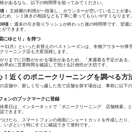
裕があるなら、以下の時間帯を狙ってみてください。
00頃：
主婦層の利用が一段落し、カウンターが空いていることが多
るため、シミ抜きの相談なども丁寧に乗ってもらいやすくなります
:00頃：
週末の引き取りラッシュが終わった後の時間帯です。翌週
とができます。
納期にゆとり」を持つ
0月〜11月）といった衣替えのベストシーズンは、冬物アウターや厚
クリーニング店も大変混雑します。
がりまでに日数がかかる場合があるため、「来週着る予定がある
め早めに営業時間を確認して預ける計画性が大切です。
安心！近くのポニークリーニングを調べる方
の店舗や、新しく引っ越した先で店舗を探す場合は、事前に以下
ートフォンのブックマークに登録
休業日は、インターネットで「ポニークリーニング 店舗検索」
認できます。
つけたら、スマートフォンの画面にショートカットを作成したり
、いざという時にすぐに確認できて便利です。