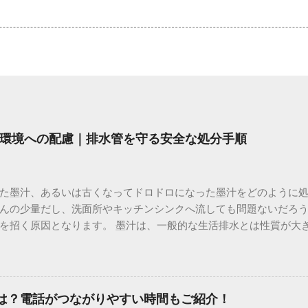
環境への配慮｜排水管を守る安全な処分手順
た墨汁、あるいは古くなってドロドロになった墨汁をどのように
んの少量だし、洗面所やキッチンシンクへ流しても問題ないだろ
を招く原因となります。 墨汁は、一般的な生活排水とは性質が大
荷だけでなく、ご自宅の排水設備を傷める可能性も高いため、非
優しい方法で処分するための手順と、容器を適切に分別する方法を
い」3つの理由 墨汁の主成分は「煤（すす）」と「膠（にかわ）
を持っているため、下水処理や配管維持の観点から以下の問題が発生し
間は？電話がつながりやすい時間もご紹介！