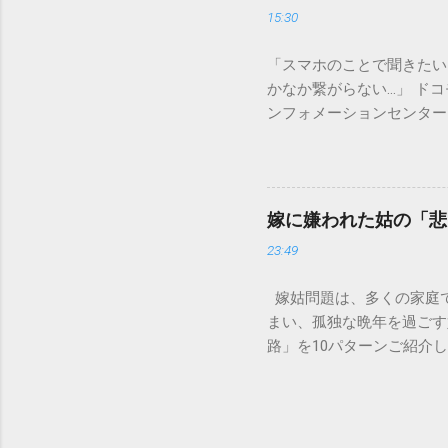
刻な負荷 墨汁に含まれる
15:30
除去することは容易ではあ
スクがあります。 2. 
「スマホのことで聞きたい
質があります。排水管内で
かなか繋がらない…」 ド
経過した住宅では配管トラ
ンフォメーションセンター」
の沈着 陶器やホーロー製
151は何時から 受付可
す。一度素材に浸透してし
では、ドコモ151の営業
原因となります。 環境を
説します。 1. ドコモ1
ことが絶対ルールです。以
の受付時間は、 午前9時か
「可燃ごみ」へ 最も手軽
嫁に嫌われた姑の「悲
る際、まず「夜8時まで」
不要な布（タオルやTシャ
23:49
れば、ドコモの携帯電話か
ます。 そこに処分したい墨汁
モの携帯電話以外からの問
嫁姑問題は、多くの家庭
151（無料） 一般電話・他社
まい、孤独な晩年を過ごす
後8時」の受付となっていま
路」を10パターンご紹介
151は何時から 」「 1
避けられるのかを考えてい
番：151は何時から電話で
かれるのが、同居の破綻で
朝の早い段階で手続きを済
う状態に。結局、嫁が精神
いため注意が必要です。 夜
です。 体験談: 「息子