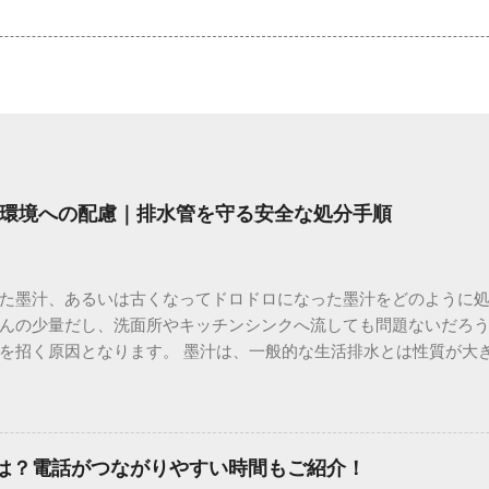
環境への配慮｜排水管を守る安全な処分手順
た墨汁、あるいは古くなってドロドロになった墨汁をどのように
んの少量だし、洗面所やキッチンシンクへ流しても問題ないだろ
を招く原因となります。 墨汁は、一般的な生活排水とは性質が大
荷だけでなく、ご自宅の排水設備を傷める可能性も高いため、非
優しい方法で処分するための手順と、容器を適切に分別する方法を
い」3つの理由 墨汁の主成分は「煤（すす）」と「膠（にかわ）
を持っているため、下水処理や配管維持の観点から以下の問題が発生し
間は？電話がつながりやすい時間もご紹介！
煤の粒子は極めて微細です。現代の排水処理施設であっても、これ