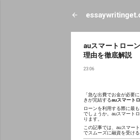
essaywritinget
auスマートロー
理由を徹底解説
23:06
「急な出費でお金が必要に
きが完結する
auスマート
ローンを利用する際に最も
でしょうか。auスマート
ります。
この記事では、auスマー
でスムーズに融資を受ける