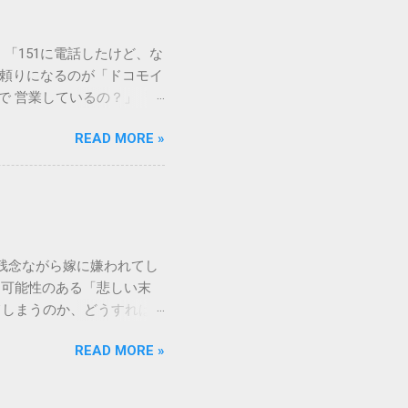
や生態系へ悪影響を及ぼすリ
は、温度が下がると固まる性
「151に電話したけど、な
き起こします。特に築年数が
に頼りになるのが「ドコモイ
 3. 頑固なシミと汚れ
まで 営業しているの？」「
、取れない黒ずみとなりま
もしれません。 この記事
く、住宅の衛生状態を損なう
READ MORE »
の対処法をわかりやすく解
、「液体として流さない」
メーションセンター「151」
1：新聞紙や古布に吸わせて
51 営業時間 」を気にす
 準備するもの： 古新聞、
きますね。 この時間内であ
新聞や不要な布を敷き詰め
ができます。ただし、ドコ
コモの携帯電話から：
残念ながら嫁に嫌われてし
業時間 と同じく「午前9時～午
る可能性のある「悲しい末
 ここでは、さらに詳しく「
てしまうのか、どうすれば
を見ていきましょう。 朝一
れるなんて…」という声も聞
うどに受付が開始されます。
READ MORE »
と、家の中で常に緊張感が漂
る9時は、電話が集中しやす
消せざるを得なくなるケース
で 」という点については、
り、孫の教育方針で意見した
分頃までには電話をかけ始