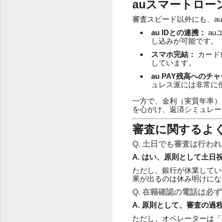
auスマートロ
審査スピード以外にも、a
au IDとの連携：
au
し込みが可能です。
スマホ完結：
カード
しています。
au PAY残高へのチ
ュレス派には非常に
一方で、金利（実質年率）
を心がけ、返済シミュレー
審査に関するよく
Q. 土日でも審査は行わ
A. はい、原則として土
ただし、銀行が休業してい
果が出るのは休み明けにな
Q. 在籍確認の電話は必
A. 原則として、審査の
ただし、オペレーターは「