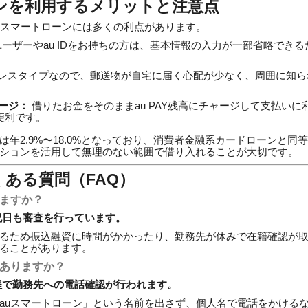
ーンを利用するメリットと注意点
uスマートローンには多くの利点があります。
ユーザーやau IDをお持ちの方は、基本情報の入力が一部省略でき
レスタイプなので、郵送物が自宅に届く心配が少なく、周囲に知ら
ャージ：
借りたお金をそのままau PAY残高にチャージして支払い
便利です。
は年2.9%〜18.0%となっており、消費者金融系カードローンと同
ションを活用して無理のない範囲で借り入れることが大切です。
ある質問（FAQ）
れますか？
日祝日も審査を行っています。
るため振込融資に時間がかかったり、勤務先が休みで在籍確認が
ることがあります。
ずありますか？
過程で勤務先への電話確認が行われます。
auスマートローン」という名前を出さず、個人名で電話をかける