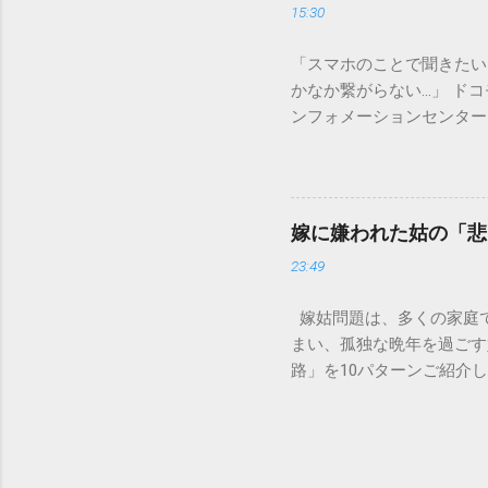
15:30
除去することは容易ではあ
スクがあります。 2. 
「スマホのことで聞きたい
質があります。排水管内で
かなか繋がらない…」 ド
経過した住宅では配管トラ
ンフォメーションセンター」
の沈着 陶器やホーロー製
151は何時から 受付可
す。一度素材に浸透してし
では、ドコモ151の営業
原因となります。 環境を
説します。 1. ドコモ1
ことが絶対ルールです。以
の受付時間は、 午前9時か
「可燃ごみ」へ 最も手軽
嫁に嫌われた姑の「悲
る際、まず「夜8時まで」
不要な布（タオルやTシャ
23:49
れば、ドコモの携帯電話か
ます。 そこに処分したい墨汁
モの携帯電話以外からの問
嫁姑問題は、多くの家庭
151（無料） 一般電話・他社
まい、孤独な晩年を過ごす
後8時」の受付となっていま
路」を10パターンご紹介
151は何時から 」「 1
避けられるのかを考えてい
番：151は何時から電話で
かれるのが、同居の破綻で
朝の早い段階で手続きを済
う状態に。結局、嫁が精神
いため注意が必要です。 夜
です。 体験談: 「息子
午後8時までとなっていま