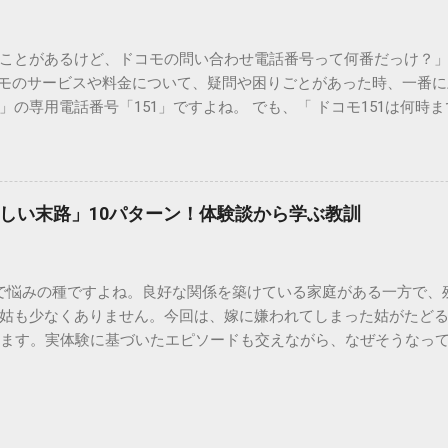
りません。大量に流し続けると河川や海まで到達し、水質の濁り
排水管の詰まりと劣化 墨汁の粘度を保っている「膠（ゼラチン質）」
ことがあるけど、ドコモの問い合わせ電話番号って何番だっけ？」 
墨汁が冷えて付着すると、管の通り道を狭め、深刻な詰まりを引
コモのサービスや料金について、疑問や困りごとがあった時、一番
ブルが起きやすく、修理費用が高額になるケースも珍しくありません。
の専用電話番号「151」ですよね。 でも、「 ドコモ151は何時
のシンクに墨汁が付着すると、細かい粒子が素材の隙間に入り込み
能なの？」と営業時間がわからず、なかなか電話ができない方もいるか
まうと、市販の洗剤や漂白剤を使っても完全に落とすことが難し
時間や、電話が繋がりやすい時間帯、さらには電話がつながらない時
守る！家庭でできる正しい墨汁の捨て方 家庭で墨汁を処分する際は
51の営業時間は午前9時～午後8時 結論から言うと、ドコモのインフォ
下のいずれかの方法で「固形物」として処分してください。 手順
ら午後8時まで です。 年中無休で、土日祝日も営業しています。「 1
で確実な方法は、液体を布や紙に吸わせて固形物に変えることです。
しい末路」10パターン！体験談から学ぶ教訓
と覚えておけば、仕事帰りでも少し余裕を持って連絡することがで
ツの切れ端）、ビニール袋、ゴム手袋 手順： ビニール袋の中に古
ら151にダイヤルすることで、無料でオペレーターに相談すること
を少...
い合わせは、電話番号や通話料が異なるので注意が必要です。 ド
で悩みの種ですよね。良好な関係を築けている家庭がある一方で、
携帯から： 0120-800-000（無料） どちらの番号も、 151 営
姑も少なくありません。今回は、嫁に嫌われてしまった姑がたど
す。 2. 【詳細解説】151は何時から何時まで？混雑を避けるコツ
します。実体験に基づいたエピソードも交えながら、なぜそうなっ
51は何時まで 」といった検索意図に沿って、具体的なスケジュール感
きましょう。 1. 息子夫婦との同居が破綻する 「まさか追い出さ
きる？ 「 151は何時から 」という疑問については、午前9時ちょ
す。最初は良かれと思って始めた同居も、嫁との関係が悪化する
ませたい方は多いですが、実は「 151 営業時間 」の開始直後であ
的に追い詰められたり、夫婦仲にひびが入ったりして、同居を解
：ドコモ151は何時まで対応してくれる？ 「 ドコモ151は何時ま
夫婦との二世帯同居を始めたものの、家事のやり方に口を出しすぎた
す。ただし、手続き内容によっては時間がかかるため、午後7時30