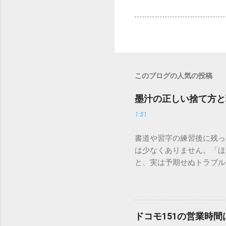
このブログの人気の投稿
墨汁の正しい捨て方と
1:51
書道や習字の練習後に残っ
は少なくありません。「ほ
と、実は予期せぬトラブル
排水口へ流すことは環境負
は、墨汁を安全かつ環境に
「排水口に流してはいけな
非常に微細かつ独特の粘性
ドコモ151の営業時
刻な負荷 墨汁に含まれる