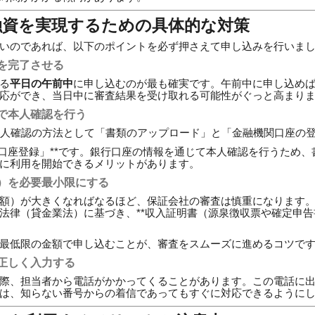
融資を実現するための具体的な対策
いのであれば、以下のポイントを必ず押さえて申し込みを行いま
を完了させる
る
平日の午前中
に申し込むのが最も確実です。午前中に申し込め
応ができ、当日中に審査結果を受け取れる可能性がぐっと高まり
で本人確認を行う
本人確認の方法として「書類のアップロード」と「金融機関口座の
ン口座登録」**です。銀行口座の情報を通じて本人確認を行うため
に利用を開始できるメリットがあります。
）を必要最小限にする
額）が大きくなればなるほど、保証会社の審査は慎重になります
法律（貸金業法）に基づき、**収入証明書（源泉徴収票や確定申告
最低限の金額で申し込むことが、審査をスムーズに進めるコツで
正しく入力する
際、担当者から電話がかかってくることがあります。この電話に
は、知らない番号からの着信であってもすぐに対応できるように