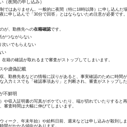
遅い（夜間の申し込み）
体制ではありません。一般的に夜間（特に18時以降）に申し込んだ
夜に申し込んで「30分で回答」とはならないため注意が必要です
のが、勤務先への
在籍確認
です。
話がつながらない
り次いでもらえない
ない
、在籍の確認が取れるまで審査がストップしてしまいます。
ミスや虚偽記載
収、勤務先名などの情報に誤りがあると、事実確認のために時間
な入力ミスでも「確認事項あり」と判断され、審査がストップし
像が不鮮明
）や収入証明書の写真がボケていたり、端が切れていたりすると
、審査時間は大幅に伸びてしまいます。
ウィーク、年末年始）や給料日前、週末などは申し込みが殺到し
時間がかかる傾向があります。