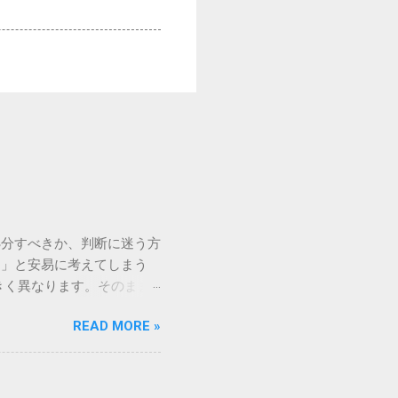
処分すべきか、判断に迷う方
う」と安易に考えてしまう
きく異なります。そのまま
常に危険です。この記事で
READ MORE »
徹底解説します。 墨汁を
」、そして水です。これらは
ます。 1. 環境への深
らの微粒子を完全に分解・