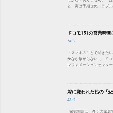
は少なくありません。「ほ
と、実は予期せぬトラブル
排水口へ流すことは環境負
は、墨汁を安全かつ環境に
「排水口に流してはいけな
非常に微細かつ独特の粘性
ドコモ151の営業時
刻な負荷 墨汁に含まれる
15:30
除去することは容易ではあ
スクがあります。 2. 
「スマホのことで聞きたい
質があります。排水管内で
かなか繋がらない…」 ド
経過した住宅では配管トラ
ンフォメーションセンター」
の沈着 陶器やホーロー製
151は何時から 受付可
す。一度素材に浸透してし
では、ドコモ151の営業
原因となります。 環境を
説します。 1. ドコモ1
ことが絶対ルールです。以
の受付時間は、 午前9時か
「可燃ごみ」へ 最も手軽
嫁に嫌われた姑の「悲
る際、まず「夜8時まで」
不要な布（タオルやTシャ
23:49
れば、ドコモの携帯電話か
ます。 そこに処分したい墨汁
モの携帯電話以外からの問
嫁姑問題は、多くの家庭