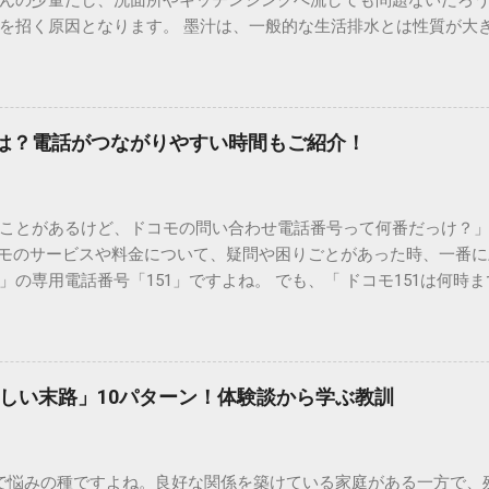
んの少量だし、洗面所やキッチンシンクへ流しても問題ないだろ
を招く原因となります。 墨汁は、一般的な生活排水とは性質が大
荷だけでなく、ご自宅の排水設備を傷める可能性も高いため、非
優しい方法で処分するための手順と、容器を適切に分別する方法を
い」3つの理由 墨汁の主成分は「煤（すす）」と「膠（にかわ）
を持っているため、下水処理や配管維持の観点から以下の問題が発生し
間は？電話がつながりやすい時間もご紹介！
煤の粒子は極めて微細です。現代の排水処理施設であっても、これ
りません。大量に流し続けると河川や海まで到達し、水質の濁り
排水管の詰まりと劣化 墨汁の粘度を保っている「膠（ゼラチン質）」
ことがあるけど、ドコモの問い合わせ電話番号って何番だっけ？」 
墨汁が冷えて付着すると、管の通り道を狭め、深刻な詰まりを引
コモのサービスや料金について、疑問や困りごとがあった時、一番
ブルが起きやすく、修理費用が高額になるケースも珍しくありません。
の専用電話番号「151」ですよね。 でも、「 ドコモ151は何時
のシンクに墨汁が付着すると、細かい粒子が素材の隙間に入り込み
能なの？」と営業時間がわからず、なかなか電話ができない方もいるか
まうと、市販の洗剤や漂白剤を使っても完全に落とすことが難し
時間や、電話が繋がりやすい時間帯、さらには電話がつながらない時
守る！家庭でできる正しい墨汁の捨て方 家庭で墨汁を処分する際は
51の営業時間は午前9時～午後8時 結論から言うと、ドコモのインフォ
下のいずれかの方法で「固形物」として処分してください。 手順
ら午後8時まで です。 年中無休で、土日祝日も営業しています。「 1
で確実な方法は、液体を布や紙に吸わせて固形物に変えることです。
しい末路」10パターン！体験談から学ぶ教訓
と覚えておけば、仕事帰りでも少し余裕を持って連絡することがで
ツの切れ端）、ビニール袋、ゴム手袋 手順： ビニール袋の中に古
ら151にダイヤルすることで、無料でオペレーターに相談すること
を少...
い合わせは、電話番号や通話料が異なるので注意が必要です。 ド
で悩みの種ですよね。良好な関係を築けている家庭がある一方で、