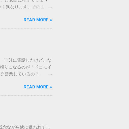
う」と安易に考えてしまう
きく異なります。そのまま
常に危険です。この記事で
READ MORE »
徹底解説します。 墨汁を
」、そして水です。これらは
ます。 1. 環境への深
らの微粒子を完全に分解・
や生態系へ悪影響を及ぼすリ
は、温度が下がると固まる性
「151に電話したけど、な
き起こします。特に築年数が
に頼りになるのが「ドコモイ
 3. 頑固なシミと汚れ
まで 営業しているの？」「
、取れない黒ずみとなりま
もしれません。 この記事
く、住宅の衛生状態を損なう
READ MORE »
の対処法をわかりやすく解
、「液体として流さない」
メーションセンター「151」
1：新聞紙や古布に吸わせて
51 営業時間 」を気にす
 準備するもの： 古新聞、
きますね。 この時間内であ
新聞や不要な布を敷き詰め
ができます。ただし、ドコ
コモの携帯電話から：
残念ながら嫁に嫌われてし