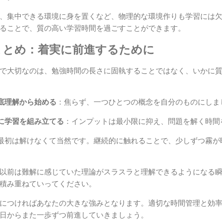
、集中できる環境に身を置くなど、物理的な環境作りも学習には
ることで、質の高い学習時間を過ごすことができます。
まとめ：着実に前進するために
で大切なのは、勉強時間の長さに固執することではなく、いかに
底理解から始める
：焦らず、一つひとつの概念を自分のものにしま
に学習を組み立てる
：インプットは最小限に抑え、問題を解く時間
最初は解けなくて当然です。継続的に触れることで、少しずつ霧が
以前は難解に感じていた理論がスラスラと理解できるようになる
積み重ねていってください。
につければあなたの大きな強みとなります。適切な時間管理と効
日からまた一歩ずつ前進していきましょう。