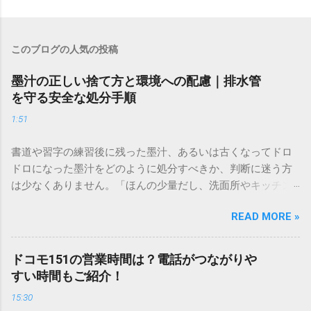
このブログの人気の投稿
墨汁の正しい捨て方と環境への配慮｜排水管
を守る安全な処分手順
1:51
書道や習字の練習後に残った墨汁、あるいは古くなってドロ
ドロになった墨汁をどのように処分すべきか、判断に迷う方
は少なくありません。「ほんの少量だし、洗面所やキッチン
シンクへ流しても問題ないだろう」と安易に考えてしまう
READ MORE »
と、実は予期せぬトラブルを招く原因となります。 墨汁は、
一般的な生活排水とは性質が大きく異なります。そのまま排
水口へ流すことは環境負荷だけでなく、ご自宅の排水設備を
ドコモ151の営業時間は？電話がつながりや
傷める可能性も高いため、非常に危険です。この記事では、
すい時間もご紹介！
墨汁を安全かつ環境に優しい方法で処分するための手順と、
15:30
容器を適切に分別する方法を徹底解説します。 墨汁を「排水