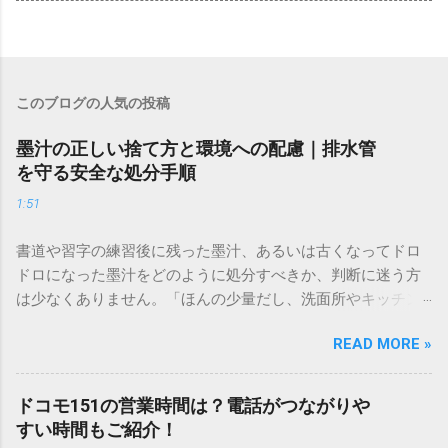
このブログの人気の投稿
墨汁の正しい捨て方と環境への配慮｜排水管
を守る安全な処分手順
1:51
書道や習字の練習後に残った墨汁、あるいは古くなってドロ
ドロになった墨汁をどのように処分すべきか、判断に迷う方
は少なくありません。「ほんの少量だし、洗面所やキッチン
シンクへ流しても問題ないだろう」と安易に考えてしまう
READ MORE »
と、実は予期せぬトラブルを招く原因となります。 墨汁は、
一般的な生活排水とは性質が大きく異なります。そのまま排
水口へ流すことは環境負荷だけでなく、ご自宅の排水設備を
ドコモ151の営業時間は？電話がつながりや
傷める可能性も高いため、非常に危険です。この記事では、
すい時間もご紹介！
墨汁を安全かつ環境に優しい方法で処分するための手順と、