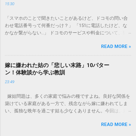
15:30
容器を適切に分別する方法を徹底解説します。 墨汁を「排水
口に流してはいけない」3つの理由 墨汁の主成分は「煤（す
「スマホのことで聞きたいことがあるけど、ドコモの問い合
す）」と「膠（にかわ）」、そして水です。これらは非常に
わせ電話番号って何番だっけ？」 「151に電話したけど、な
微細かつ独特の粘性を持っているため、下水処理や配管維持
かなか繋がらない…」 ドコモのサービスや料金について、疑
の観点から以下の問題が発生します。 1. 環境への深刻な負荷
問や困りごとがあった時、一番に頼りになるのが「ドコモイ
墨汁に含まれる煤の粒子は極めて微細です。現代の排水処理
READ MORE »
ンフォメーションセンター」の専用電話番号「151」ですよ
施設であっても、これらの微粒子を完全に分解・除去するこ
ね。 でも、「 ドコモ151は何時まで 営業しているの？」「
とは容易ではありません。大量に流し続けると河川や海まで
151は何時から 受付可能なの？」と営業時間がわからず、な
到達し、水質の濁りや生態系へ悪影響を及ぼすリスクがあり
嫁に嫌われた姑の「悲しい末路」10パター
かなか電話ができない方もいるかもしれません。 この記事で
ます。 2. 排水管の詰まりと劣化 墨汁の粘度を保っている「膠
ン！体験談から学ぶ教訓
は、ドコモ151の営業時間や、電話が繋がりやすい時間帯、さ
（ゼラチン質）」は、温度が下がると固まる性質がありま
23:49
らには電話がつながらない時の対処法をわかりやすく解説し
す。排水管内で墨汁が冷えて付着すると、管の通り道を狭
ます。 1. ドコモ151の営業時間は午前9時～午後8時 結論から
め、深刻な詰まりを引き起こします。特に築年数が経過した
嫁姑問題は、多くの家庭で悩みの種ですよね。良好な関係を
言うと、ドコモのインフォメーションセンター「151」の受付
住宅では配管トラブルが起きやすく、修理費用が高額になる
築けている家庭がある一方で、残念ながら嫁に嫌われてしま
時間は、 午前9時から午後8時まで です。 年中無休で、土日
ケースも珍しくありません。 3. 頑固なシミと汚れの沈着 陶器
い、孤独な晩年を過ごす姑も少なくありません。今回は、嫁
祝日も営業しています。「 151 営業時間 」を気にする際、ま
やホーロー製のシンクに墨汁が付着すると、細かい粒子が素
に嫌われてしまった姑がたどる可能性のある「悲しい末路」
ず「夜8時まで」と覚えておけば、仕事帰りでも少し余裕を持
材の隙間に入り込み、取れない黒ずみとなります。一度素材
READ MORE »
を10パターンご紹介します。実体験に基づいたエピソードも
って連絡することができますね。 この時間内であれば、ドコ
に浸透してしまうと、市販の洗剤や漂白剤を使っても完全に
交えながら、なぜそうなってしまうのか、どうすれば避けら
モの携帯電話から151にダイヤルすることで、無料でオペレー