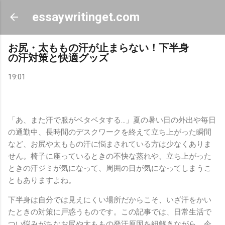
スキップしてメイン コンテンツに移動
essaywritinget.com
お尻・太ももの汗が止まらない！下半身
の汗対策と快適グッズ
19:01
「あ、また汗で服がベタベタする…」夏の暑い日の外出や毎日
の通勤中、長時間のデスクワークを終えて立ち上がった瞬間
など、お尻や太ももの汗に悩まされている方は少なくありま
せん。椅子に座っているときの不快な蒸れや、立ち上がった
ときの汗ジミが気になって、周囲の目が気になってしまうこ
ともありますよね。
下半身は自分では見えにくい場所だからこそ、いざ汗をかい
たときの対策に戸惑うものです。この記事では、日常生活で
つい悩みがちなお尻や太ももの発汗原因を紐解きながら、今