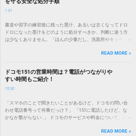
を守る安全な処分手順
1:51
書道や習字の練習後に残った墨汁、あるいは古くなってドロ
ドロになった墨汁をどのように処分すべきか、判断に迷う方
は少なくありません。「ほんの少量だし、洗面所やキッチン
シンクへ流しても問題ないだろう」と安易に考えてしまう
READ MORE »
と、実は予期せぬトラブルを招く原因となります。 墨汁は、
一般的な生活排水とは性質が大きく異なります。そのまま排
水口へ流すことは環境負荷だけでなく、ご自宅の排水設備を
ドコモ151の営業時間は？電話がつながりや
傷める可能性も高いため、非常に危険です。この記事では、
すい時間もご紹介！
墨汁を安全かつ環境に優しい方法で処分するための手順と、
15:30
容器を適切に分別する方法を徹底解説します。 墨汁を「排水
口に流してはいけない」3つの理由 墨汁の主成分は「煤（す
「スマホのことで聞きたいことがあるけど、ドコモの問い合
す）」と「膠（にかわ）」、そして水です。これらは非常に
わせ電話番号って何番だっけ？」 「151に電話したけど、な
微細かつ独特の粘性を持っているため、下水処理や配管維持
かなか繋がらない…」 ドコモのサービスや料金について、疑
の観点から以下の問題が発生します。 1. 環境への深刻な負荷
問や困りごとがあった時、一番に頼りになるのが「ドコモイ
墨汁に含まれる煤の粒子は極めて微細です。現代の排水処理
READ MORE »
ンフォメーションセンター」の専用電話番号「151」ですよ
施設であっても、これらの微粒子を完全に分解・除去するこ