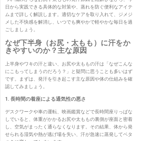
日から実践できる具体的な対策や、蒸れを防ぐ便利なアイテ
ムまで詳しく解説します。適切なケアを取り入れて、ジメジ
メした不快感を解消し、いつでも爽やかで軽やかな毎日を過
ごしましょう。
なぜ下半身（お尻・太もも）に汗をか
きやすいのか？主な原因
上半身やワキの汗と違い、お尻や太ももの汗は「なぜこんな
にこもってしまうのだろう？」と疑問に思うことも多いはず
です。まずは、発汗を引き起こす主な原因や体の仕組みを確
認してみましょう。
1. 長時間の着座による通気性の悪さ
デスクワークや車の運転、映画鑑賞などで長時間座りっぱな
しでいると、体重がかかるお尻や太ももの裏側が座面と密着
し、空気がまったく通らなくなります。その結果、体から発
せられる湿気や熱が逃げ場を失い、汗が急速に蒸発してベタ