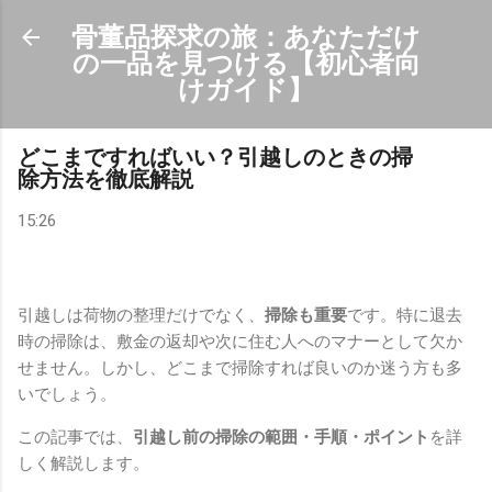
スキップしてメイン コンテンツに移動
骨董品探求の旅：あなただけ
の一品を見つける【初心者向
けガイド】
どこまですればいい？引越しのときの掃
除方法を徹底解説
15:26
引越しは荷物の整理だけでなく、
掃除も重要
です。特に退去
時の掃除は、敷金の返却や次に住む人へのマナーとして欠か
せません。しかし、どこまで掃除すれば良いのか迷う方も多
いでしょう。
この記事では、
引越し前の掃除の範囲・手順・ポイント
を詳
しく解説します。