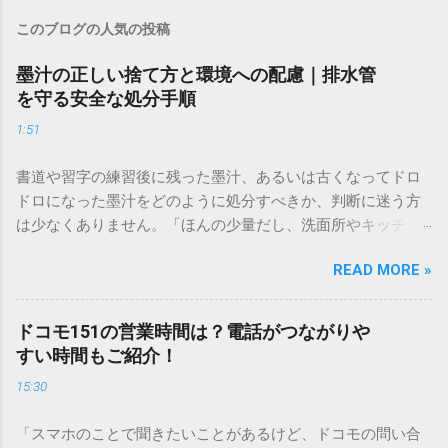
このブログの人気の投稿
墨汁の正しい捨て方と環境への配慮｜排水管
を守る安全な処分手順
1:51
書道や習字の練習後に残った墨汁、あるいは古くなってドロ
ドロになった墨汁をどのように処分すべきか、判断に迷う方
は少なくありません。「ほんの少量だし、洗面所やキッチン
シンクへ流しても問題ないだろう」と安易に考えてしまう
READ MORE »
と、実は予期せぬトラブルを招く原因となります。 墨汁は、
一般的な生活排水とは性質が大きく異なります。そのまま排
水口へ流すことは環境負荷だけでなく、ご自宅の排水設備を
ドコモ151の営業時間は？電話がつながりや
傷める可能性も高いため、非常に危険です。この記事では、
すい時間もご紹介！
墨汁を安全かつ環境に優しい方法で処分するための手順と、
15:30
容器を適切に分別する方法を徹底解説します。 墨汁を「排水
口に流してはいけない」3つの理由 墨汁の主成分は「煤（す
「スマホのことで聞きたいことがあるけど、ドコモの問い合
す）」と「膠（にかわ）」、そして水です。これらは非常に