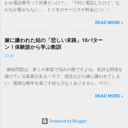
わせ電話番号って何番だっけ？」 「151に電話したけど、な
微細かつ独特の粘性を持っているため、下水処理や配管維持
かなか繋がらない…」 ドコモのサービスや料金について、疑
の観点から以下の問題が発生します。 1. 環境への深刻な負荷
問や困りごとがあった時、一番に頼りになるのが「ドコモイ
墨汁に含まれる煤の粒子は極めて微細です。現代の排水処理
READ MORE »
ンフォメーションセンター」の専用電話番号「151」ですよ
施設であっても、これらの微粒子を完全に分解・除去するこ
ね。 でも、「 ドコモ151は何時まで 営業しているの？」「
とは容易ではありません。大量に流し続けると河川や海まで
151は何時から 受付可能なの？」と営業時間がわからず、な
到達し、水質の濁りや生態系へ悪影響を及ぼすリスクがあり
嫁に嫌われた姑の「悲しい末路」10パター
かなか電話ができない方もいるかもしれません。 この記事で
ます。 2. 排水管の詰まりと劣化 墨汁の粘度を保っている「膠
ン！体験談から学ぶ教訓
は、ドコモ151の営業時間や、電話が繋がりやすい時間帯、さ
（ゼラチン質）」は、温度が下がると固まる性質がありま
23:49
らには電話がつながらない時の対処法をわかりやすく解説し
す。排水管内で墨汁が冷えて付着すると、管の通り道を狭
ます。 1. ドコモ151の営業時間は午前9時～午後8時 結論から
め、深刻な詰まりを引き起こします。特に築年数が経過した
嫁姑問題は、多くの家庭で悩みの種ですよね。良好な関係を
言うと、ドコモのインフォメーションセンター「151」の受付
住宅では配管トラブルが起きやすく、修理費用が高額になる
築けている家庭がある一方で、残念ながら嫁に嫌われてしま
時間は、 午前9時から午後8時まで です。 年中無休で、土日
ケースも珍しくありません。 3. 頑固なシミと汚れの沈着 陶器
い、孤独な晩年を過ごす姑も少なくありません。今回は、嫁
祝日も営業しています。「 151 営業時間 」を気にする際、ま
やホーロー製のシンクに墨汁が付着すると、細かい粒子が素
に嫌われてしまった姑がたどる可能性のある「悲しい末路」
ず「夜8時まで」と覚えておけば、仕事帰りでも少し余裕を持
材の隙間に入り込み、取れない黒ずみとなります。一度素材
READ MORE »
を10パターンご紹介します。実体験に基づいたエピソードも
って連絡することができますね。 この時間内であれば、ドコ
に浸透してしまうと、市販の洗剤や漂白剤を使っても完全に
交えながら、なぜそうなってしまうのか、どうすれば避けら
モの携帯電話から151にダイヤルすることで、無料でオペレー
落とすことが難しく、住宅の衛生状態を損なう原因となりま
れるのかを考えていきましょう。 1. 息子夫婦との同居が破綻
ターに相談することができます。ただし、ドコモの携帯電話
す。 環境を守る！家庭でできる正しい墨汁の捨て方 家庭で墨
する 「まさか追い出されるなんて…」という声も聞かれるの
以外からの問い合わせは、電話番号や通話料が異なるので注
Powered by Blogger
汁を処分する際は、「液体として流さない」ことが絶対ルー
が、同居の破綻です。最初は良かれと思って始めた同居も、
意が必要です。 ドコモの携帯電話から： 151（無料） 一般電