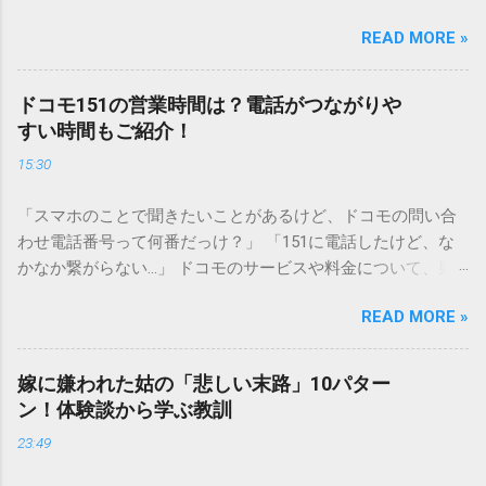
シンクへ流しても問題ないだろう」と安易に考えてしまう
READ MORE »
と、実は予期せぬトラブルを招く原因となります。 墨汁は、
一般的な生活排水とは性質が大きく異なります。そのまま排
水口へ流すことは環境負荷だけでなく、ご自宅の排水設備を
ドコモ151の営業時間は？電話がつながりや
傷める可能性も高いため、非常に危険です。この記事では、
すい時間もご紹介！
墨汁を安全かつ環境に優しい方法で処分するための手順と、
15:30
容器を適切に分別する方法を徹底解説します。 墨汁を「排水
口に流してはいけない」3つの理由 墨汁の主成分は「煤（す
「スマホのことで聞きたいことがあるけど、ドコモの問い合
す）」と「膠（にかわ）」、そして水です。これらは非常に
わせ電話番号って何番だっけ？」 「151に電話したけど、な
微細かつ独特の粘性を持っているため、下水処理や配管維持
かなか繋がらない…」 ドコモのサービスや料金について、疑
の観点から以下の問題が発生します。 1. 環境への深刻な負荷
問や困りごとがあった時、一番に頼りになるのが「ドコモイ
墨汁に含まれる煤の粒子は極めて微細です。現代の排水処理
READ MORE »
ンフォメーションセンター」の専用電話番号「151」ですよ
施設であっても、これらの微粒子を完全に分解・除去するこ
ね。 でも、「 ドコモ151は何時まで 営業しているの？」「
とは容易ではありません。大量に流し続けると河川や海まで
151は何時から 受付可能なの？」と営業時間がわからず、な
到達し、水質の濁りや生態系へ悪影響を及ぼすリスクがあり
嫁に嫌われた姑の「悲しい末路」10パター
かなか電話ができない方もいるかもしれません。 この記事で
ます。 2. 排水管の詰まりと劣化 墨汁の粘度を保っている「膠
ン！体験談から学ぶ教訓
は、ドコモ151の営業時間や、電話が繋がりやすい時間帯、さ
（ゼラチン質）」は、温度が下がると固まる性質がありま
23:49
らには電話がつながらない時の対処法をわかりやすく解説し
す。排水管内で墨汁が冷えて付着すると、管の通り道を狭
ます。 1. ドコモ151の営業時間は午前9時～午後8時 結論から
め、深刻な詰まりを引き起こします。特に築年数が経過した