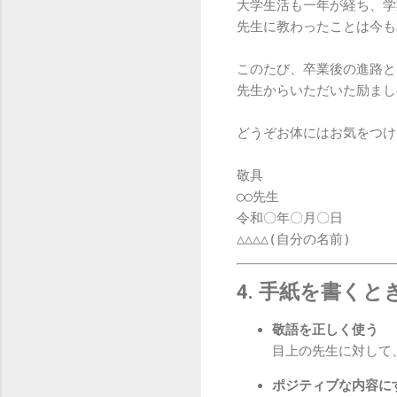
大学生活も一年が経ち、学
先生に教わったことは今も
このたび、卒業後の進路と
先生からいただいた励まし
どうぞお体にはお気をつけ
敬具

○○先生

令和〇年〇月〇日

4. 手紙を書く
敬語を正しく使う
目上の先生に対して
ポジティブな内容に