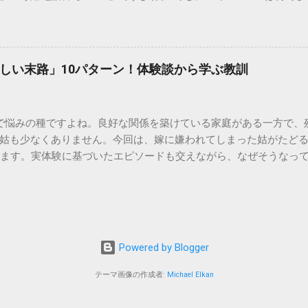
のシンクに墨汁が付着すると、細かい粒子が素材の隙間に入り込み
能なの？」と営業時間がわからず、なかなか電話ができない方もいるか
まうと、市販の洗剤や漂白剤を使っても完全に落とすことが難し
時間や、電話が繋がりやすい時間帯、さらには電話がつながらない時
守る！家庭でできる正しい墨汁の捨て方 家庭で墨汁を処分する際は
51の営業時間は午前9時～午後8時 結論から言うと、ドコモのインフォ
下のいずれかの方法で「固形物」として処分してください。 手順
ら午後8時まで です。 年中無休で、土日祝日も営業しています。「 1
で確実な方法は、液体を布や紙に吸わせて固形物に変えることです。
しい末路」10パターン！体験談から学ぶ教訓
と覚えておけば、仕事帰りでも少し余裕を持って連絡することがで
ツの切れ端）、ビニール袋、ゴム手袋 手順： ビニール袋の中に古
ら151にダイヤルすることで、無料でオペレーターに相談すること
を少...
い合わせは、電話番号や通話料が異なるので注意が必要です。 ド
で悩みの種ですよね。良好な関係を築けている家庭がある一方で、
携帯から： 0120-800-000（無料） どちらの番号も、 151 営
姑も少なくありません。今回は、嫁に嫌われてしまった姑がたど
す。 2. 【詳細解説】151は何時から何時まで？混雑を避けるコツ
します。実体験に基づいたエピソードも交えながら、なぜそうなっ
51は何時まで 」といった検索意図に沿って、具体的なスケジュール感
きましょう。 1. 息子夫婦との同居が破綻する 「まさか追い出さ
きる？ 「 151は何時から 」という疑問については、午前9時ちょ
す。最初は良かれと思って始めた同居も、嫁との関係が悪化する
ませたい方は多いですが、実は「 151 営業時間 」の開始直後であ
的に追い詰められたり、夫婦仲にひびが入ったりして、同居を解
：ドコモ151は何時まで対応してくれる？ 「 ドコモ151は何時ま
夫婦との二世帯同居を始めたものの、家事のやり方に口を出しすぎた
す。ただし、手続き内容によっては時間がかかるため、午後7時30
全に心を閉ざしてしまいました。ある日、息子から『母さんとは
所変更...
Powered by Blogger
。寂しい毎日です…」（70代・女性） 2. 孫との交流が激減、ま
しまうと、その可愛い孫になかなか会えなくなることがあります
テーマ画像の作成者:
Michael Elkan
ばあちゃんに会いたくない」と言い出したりすることも。子離れ
れません。 3. 息子夫婦の家庭内イベントに呼ばれなくなる 誕生