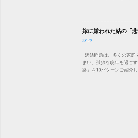
の沈着 陶器やホーロー製
151は何時から 受付可
す。一度素材に浸透してし
では、ドコモ151の営業
原因となります。 環境を
説します。 1. ドコモ1
ことが絶対ルールです。以
の受付時間は、 午前9時か
「可燃ごみ」へ 最も手軽
嫁に嫌われた姑の「悲
る際、まず「夜8時まで」
不要な布（タオルやTシャ
23:49
れば、ドコモの携帯電話か
ます。 そこに処分したい墨汁
モの携帯電話以外からの問
嫁姑問題は、多くの家庭
151（無料） 一般電話・他社
まい、孤独な晩年を過ごす
後8時」の受付となっていま
路」を10パターンご紹介
151は何時から 」「 1
避けられるのかを考えてい
番：151は何時から電話で
かれるのが、同居の破綻で
朝の早い段階で手続きを済
う状態に。結局、嫁が精神
いため注意が必要です。 夜
です。 体験談: 「息子
午後8時までとなっていま
りしているうちに、嫁が完
めるのが安心です。特に、住
結局一人暮らしに戻ることに
の。しかし、嫁に嫌われて
したり、そもそも孫が「お
が最も辛いと感じるかもし