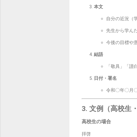
本文
自分の近況（
先生から学ん
今後の目標や
結語
「敬具」「謹
日付・署名
令和〇年〇月
3. 文例（高校
高校生の場合
拝啓
