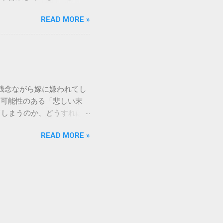
、取れない黒ずみとなりま
もしれません。 この記事
く、住宅の衛生状態を損なう
READ MORE »
の対処法をわかりやすく解
、「液体として流さない」
メーションセンター「151」
1：新聞紙や古布に吸わせて
51 営業時間 」を気にす
 準備するもの： 古新聞、
きますね。 この時間内であ
新聞や不要な布を敷き詰め
ができます。ただし、ドコ
コモの携帯電話から：
残念ながら嫁に嫌われてし
業時間 と同じく「午前9時～午
る可能性のある「悲しい末
 ここでは、さらに詳しく「
てしまうのか、どうすれば
を見ていきましょう。 朝一
れるなんて…」という声も聞
うどに受付が開始されます。
READ MORE »
と、家の中で常に緊張感が漂
る9時は、電話が集中しやす
消せざるを得なくなるケース
で 」という点については、
り、孫の教育方針で意見した
分頃までには電話をかけ始
一緒に住めない』と言われ、
たは途絶える 孫は可愛いも
。嫁が間に入って面会を制限
できない姑の場合、この状況
日、クリスマス、お正月など