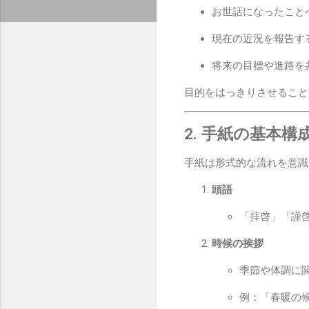
お世話になったこと
現在の近況を報告す
将来の目標や進路を
目的をはっきりさせること
2. 手紙の基本構
手紙は形式的な流れを意識
頭語
「拝啓」「謹
時候の挨拶
季節や体調に
例：「春暖の