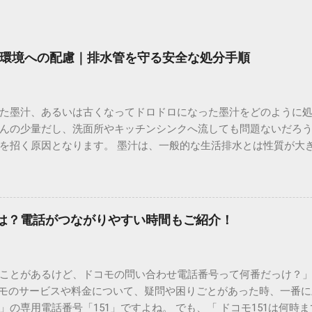
環境への配慮｜排水管を守る安全な処分手順
た墨汁、あるいは古くなってドロドロになった墨汁をどのように
んの少量だし、洗面所やキッチンシンクへ流しても問題ないだろ
を招く原因となります。 墨汁は、一般的な生活排水とは性質が大
荷だけでなく、ご自宅の排水設備を傷める可能性も高いため、非
優しい方法で処分するための手順と、容器を適切に分別する方法を
い」3つの理由 墨汁の主成分は「煤（すす）」と「膠（にかわ）
を持っているため、下水処理や配管維持の観点から以下の問題が発生し
間は？電話がつながりやすい時間もご紹介！
煤の粒子は極めて微細です。現代の排水処理施設であっても、これ
りません。大量に流し続けると河川や海まで到達し、水質の濁り
排水管の詰まりと劣化 墨汁の粘度を保っている「膠（ゼラチン質）」
ことがあるけど、ドコモの問い合わせ電話番号って何番だっけ？」 
墨汁が冷えて付着すると、管の通り道を狭め、深刻な詰まりを引
コモのサービスや料金について、疑問や困りごとがあった時、一番
ブルが起きやすく、修理費用が高額になるケースも珍しくありません。
の専用電話番号「151」ですよね。 でも、「 ドコモ151は何時