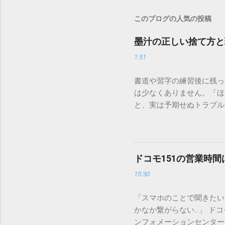
このブログの人気の投稿
墨汁の正しい捨て方と
1:51
書道や習字の練習後に残っ
は少なくありません。「ほ
と、実は予期せぬトラブル
排水口へ流すことは環境負
は、墨汁を安全かつ環境に
「排水口に流してはいけな
非常に微細かつ独特の粘性
ドコモ151の営業時
刻な負荷 墨汁に含まれる
15:30
除去することは容易ではあ
スクがあります。 2. 
「スマホのことで聞きたい
質があります。排水管内で
かなか繋がらない…」 ド
経過した住宅では配管トラ
ンフォメーションセンター」