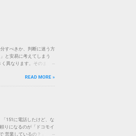
処分すべきか、判断に迷う方
う」と安易に考えてしまう
きく異なります。そのまま
常に危険です。この記事で
READ MORE »
徹底解説します。 墨汁を
」、そして水です。これらは
ます。 1. 環境への深
らの微粒子を完全に分解・
や生態系へ悪影響を及ぼすリ
は、温度が下がると固まる性
「151に電話したけど、な
き起こします。特に築年数が
に頼りになるのが「ドコモイ
 3. 頑固なシミと汚れ
まで 営業しているの？」「