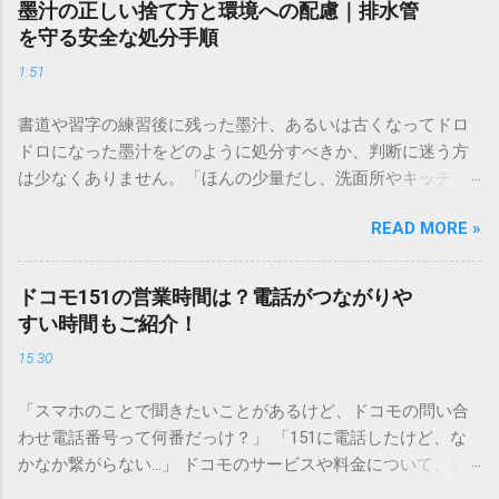
墨汁の正しい捨て方と環境への配慮｜排水管
を守る安全な処分手順
1:51
書道や習字の練習後に残った墨汁、あるいは古くなってドロ
ドロになった墨汁をどのように処分すべきか、判断に迷う方
は少なくありません。「ほんの少量だし、洗面所やキッチン
シンクへ流しても問題ないだろう」と安易に考えてしまう
READ MORE »
と、実は予期せぬトラブルを招く原因となります。 墨汁は、
一般的な生活排水とは性質が大きく異なります。そのまま排
水口へ流すことは環境負荷だけでなく、ご自宅の排水設備を
ドコモ151の営業時間は？電話がつながりや
傷める可能性も高いため、非常に危険です。この記事では、
すい時間もご紹介！
墨汁を安全かつ環境に優しい方法で処分するための手順と、
15:30
容器を適切に分別する方法を徹底解説します。 墨汁を「排水
口に流してはいけない」3つの理由 墨汁の主成分は「煤（す
「スマホのことで聞きたいことがあるけど、ドコモの問い合
す）」と「膠（にかわ）」、そして水です。これらは非常に
わせ電話番号って何番だっけ？」 「151に電話したけど、な
微細かつ独特の粘性を持っているため、下水処理や配管維持
かなか繋がらない…」 ドコモのサービスや料金について、疑
の観点から以下の問題が発生します。 1. 環境への深刻な負荷
問や困りごとがあった時、一番に頼りになるのが「ドコモイ
墨汁に含まれる煤の粒子は極めて微細です。現代の排水処理