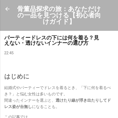
スキップしてメイン コンテンツに移動
骨董品探求の旅：あなただけ
の一品を見つける【初心者向
けガイド】
パーティードレスの下には何を着る？見
えない・透けないインナーの選び方
22:45
はじめに
結婚式やパーティーでドレスを着るとき、「下に何を着るべ
き？」と悩む女性は多いものです。
間違ったインナーを選ぶと、
透けたり線が浮き出たりしてド
レス姿が台無し
になることも。
この記事では、