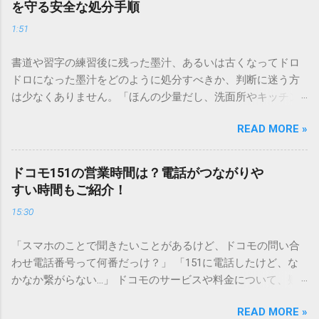
を守る安全な処分手順
1:51
書道や習字の練習後に残った墨汁、あるいは古くなってドロ
ドロになった墨汁をどのように処分すべきか、判断に迷う方
は少なくありません。「ほんの少量だし、洗面所やキッチン
シンクへ流しても問題ないだろう」と安易に考えてしまう
READ MORE »
と、実は予期せぬトラブルを招く原因となります。 墨汁は、
一般的な生活排水とは性質が大きく異なります。そのまま排
水口へ流すことは環境負荷だけでなく、ご自宅の排水設備を
ドコモ151の営業時間は？電話がつながりや
傷める可能性も高いため、非常に危険です。この記事では、
すい時間もご紹介！
墨汁を安全かつ環境に優しい方法で処分するための手順と、
15:30
容器を適切に分別する方法を徹底解説します。 墨汁を「排水
口に流してはいけない」3つの理由 墨汁の主成分は「煤（す
「スマホのことで聞きたいことがあるけど、ドコモの問い合
す）」と「膠（にかわ）」、そして水です。これらは非常に
わせ電話番号って何番だっけ？」 「151に電話したけど、な
微細かつ独特の粘性を持っているため、下水処理や配管維持
かなか繋がらない…」 ドコモのサービスや料金について、疑
の観点から以下の問題が発生します。 1. 環境への深刻な負荷
問や困りごとがあった時、一番に頼りになるのが「ドコモイ
墨汁に含まれる煤の粒子は極めて微細です。現代の排水処理
READ MORE »
ンフォメーションセンター」の専用電話番号「151」ですよ
施設であっても、これらの微粒子を完全に分解・除去するこ