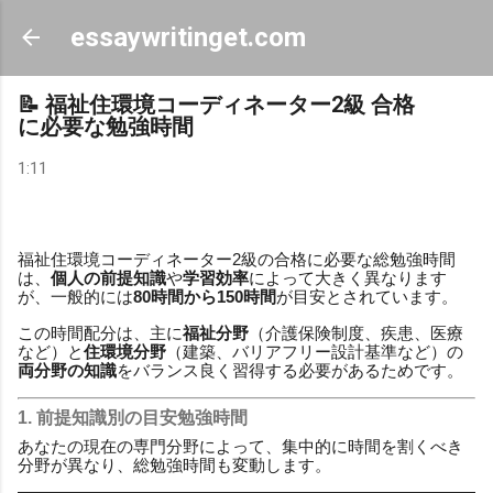
スキップしてメイン コンテンツに移動
essaywritinget.com
📝 福祉住環境コーディネーター2級 合格
に必要な勉強時間
1:11
福祉住環境コーディネーター2級の合格に必要な総勉強時間
は、
個人の前提知識
や
学習効率
によって大きく異なります
が、一般的には
80時間から150時間
が目安とされています。
この時間配分は、主に
福祉分野
（介護保険制度、疾患、医療
など）と
住環境分野
（建築、バリアフリー設計基準など）の
両分野の知識
をバランス良く習得する必要があるためです。
1.
前提知識別
の
目安勉強時間
あなたの現在の専門分野によって、集中的に時間を割くべき
分野が異なり、総勉強時間も変動します。