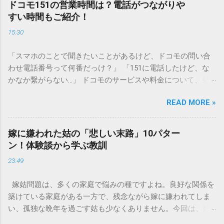
ドコモ151の営業時間は？電話がつながりや
傷める可能性も高いため、非常に危険です。この記事では、
すい時間もご紹介！
墨汁を安全かつ環境に優しい方法で処分するための手順と、
15:30
容器を適切に分別する方法を徹底解説します。 墨汁を「排水
口に流してはいけない」3つの理由 墨汁の主成分は「煤（す
「スマホのことで聞きたいことがあるけど、ドコモの問い合
す）」と「膠（にかわ）」、そして水です。これらは非常に
わせ電話番号って何番だっけ？」 「151に電話したけど、な
微細かつ独特の粘性を持っているため、下水処理や配管維持
かなか繋がらない…」 ドコモのサービスや料金について、疑
の観点から以下の問題が発生します。 1. 環境への深刻な負荷
問や困りごとがあった時、一番に頼りになるのが「ドコモイ
墨汁に含まれる煤の粒子は極めて微細です。現代の排水処理
READ MORE »
ンフォメーションセンター」の専用電話番号「151」ですよ
施設であっても、これらの微粒子を完全に分解・除去するこ
ね。 でも、「 ドコモ151は何時まで 営業しているの？」「
とは容易ではありません。大量に流し続けると河川や海まで
151は何時から 受付可能なの？」と営業時間がわからず、な
到達し、水質の濁りや生態系へ悪影響を及ぼすリスクがあり
嫁に嫌われた姑の「悲しい末路」10パター
かなか電話ができない方もいるかもしれません。 この記事で
ます。 2. 排水管の詰まりと劣化 墨汁の粘度を保っている「膠
ン！体験談から学ぶ教訓
は、ドコモ151の営業時間や、電話が繋がりやすい時間帯、さ
（ゼラチン質）」は、温度が下がると固まる性質がありま
23:49
らには電話がつながらない時の対処法をわかりやすく解説し
す。排水管内で墨汁が冷えて付着すると、管の通り道を狭
ます。 1. ドコモ151の営業時間は午前9時～午後8時 結論から
め、深刻な詰まりを引き起こします。特に築年数が経過した
嫁姑問題は、多くの家庭で悩みの種ですよね。良好な関係を
言うと、ドコモのインフォメーションセンター「151」の受付
住宅では配管トラブルが起きやすく、修理費用が高額になる
築けている家庭がある一方で、残念ながら嫁に嫌われてしま
時間は、 午前9時から午後8時まで です。 年中無休で、土日
ケースも珍しくありません。 3. 頑固なシミと汚れの沈着 陶器
い、孤独な晩年を過ごす姑も少なくありません。今回は、嫁
祝日も営業しています。「 151 営業時間 」を気にする際、ま
やホーロー製のシンクに墨汁が付着すると、細かい粒子が素
に嫌われてしまった姑がたどる可能性のある「悲しい末路」
ず「夜8時まで」と覚えておけば、仕事帰りでも少し余裕を持