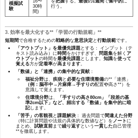
16〜
を
把握
する。
最後の1週間
で
集中的
に
模擬試
30時
行う。
験
間)
3.
効率
を最大化する**「学習の
行動規範
」**
短期間
で合格するための
戦略的
な
意思決定
と
行動規範
です。
「
アウトプット
」
を
最優先課題
とする： インプット（テ
キスト読み込み）に
時間
をかけすぎず、
問題集
を解く
ア
ウトプット
の時間を
最優先課題
とします。
知識
を
使って
覚える
方が
定着率
が
高まります
。
「
数値
」
と
「
連携
」
の
集中的な貢献
：
福祉分野
は、
疾病
と
必要な住環境整備
の**「連携」
（例：脳卒中→片麻痺→手すりの
配置
や
高さ**）を
意識して覚えます。
住環境分野
は、
「手すりの高さ80cm」「段差の基
準2cm以下」
など、
頻出する「数値」
を
集中的
に
暗
記
します。
「
苦手
」
の
客観視
と
課題解決
： 過去問題で
間違えた分野
（特に計算問題や法規の具体的な数値など）を
ノート
に
まとめ、
試験直前
まで
繰り返す
という
一貫した
自己管理
**を徹底します。