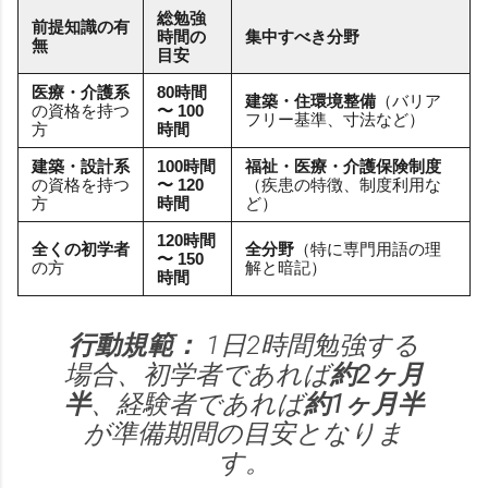
総勉強
前提知識の有
時間の
集中すべき分野
無
目安
医療・介護系
80時間
建築・住環境整備
（バリア
の資格を持つ
〜 100
フリー基準、寸法など）
方
時間
建築・設計系
100時間
福祉・医療・介護保険制度
の資格を持つ
〜 120
（疾患の特徴、制度利用な
方
時間
ど）
120時間
全くの初学者
全分野
（特に専門用語の理
〜 150
の方
解と暗記）
時間
行動規範：
1日2時間勉強する
場合、初学者であれば
約2ヶ月
半
、経験者であれば
約1ヶ月半
が準備期間の目安となりま
す。