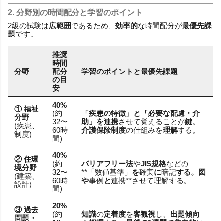
2.
分野別
の
時間配分
と
学習のポイント
2級の試験は
広範囲
であるため、
効率的
な時間配分が
最優先課
題
です。
推奨
時間
分野
配分
学習のポイントと最優先課題
の目
安
40%
① 福祉
(約
「疾患の特徴」
と
「必要な配慮・介
分野
32〜
助」
を
連携
させて覚えることが
鍵
。
(疾患、
60時
介護保険制度
の仕組みを
理解
する。
制度)
間)
40%
② 住環
(約
バリアフリー法
や
JIS規格
などの
境分野
32〜
**「数値基準」
を
確実
に
暗記
する。
図
(建築、
60時
や
事例
と
連携**させて理解する。
設計)
間)
20%
③ 過去
(約
知識
の
定着度
を
客観視
し、
出題傾向
問題・