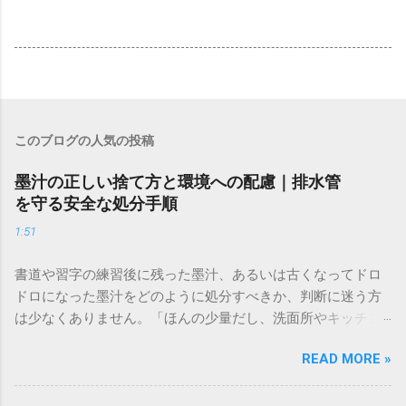
このブログの人気の投稿
墨汁の正しい捨て方と環境への配慮｜排水管
を守る安全な処分手順
1:51
書道や習字の練習後に残った墨汁、あるいは古くなってドロ
ドロになった墨汁をどのように処分すべきか、判断に迷う方
は少なくありません。「ほんの少量だし、洗面所やキッチン
シンクへ流しても問題ないだろう」と安易に考えてしまう
READ MORE »
と、実は予期せぬトラブルを招く原因となります。 墨汁は、
一般的な生活排水とは性質が大きく異なります。そのまま排
水口へ流すことは環境負荷だけでなく、ご自宅の排水設備を