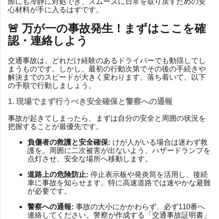
際にも冷静に対処でき、スムーズに日常を取り戻すための安
心材料が手に入るはずです。
🚨 万が一の事故発生！まずはここを確
認・連絡しよう
交通事故は、どれだけ経験のあるドライバーでも動揺してし
まうものです。しかし、最初の行動次第でその後の手続きや
解決までのスピードが大きく変わります。落ち着いて、以下
の手順で行動しましょう。
1. 現場でまず行うべき安全確保と警察への通報
事故が起きてしまったら、まずは自分の安全と周囲の状況を
把握することが最優先です。
負傷者の救護と安全確保:
けが人がいる場合は迷わず救
護を。周囲に二次被害が出ないよう、ハザードランプを
点灯させ、安全な場所へ移動します。
道路上の危険防止:
停止表示板や発炎筒を活用し、後続
車に事故を知らせます。特に高速道路では速やかな避難
が必要です。
警察への通報:
事故の大小にかかわらず、必ず110番へ
連絡してください。警察が作成する「交通事故証明書」