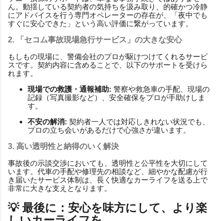
ん。動揺している契約者の気持ちを汲み取り、的確かつ冷静
にアドバイスを行う専門オペレーターの存在が、「夜中でも
すぐに安心できた」という高い評価に繋がっています。
2. 「セコム事故現場急行サービス」の大きな安心
もしもの現場に、警備会社のプロが駆けつけてくれるサービ
スです。契約内容に含めることで、以下のサポートを受けら
れます。
現場での救護・通報補助:
警察や救急車の手配、現場の
記録（写真撮影など）、安全確保をプロが手助けしま
す。
不安の解消:
契約者一人では対応しきれない状況でも、
プロの立ち会いがあるだけで心強さが違います。
3. 高い透明性と納得のいく解決
事故後の示談交渉においても、透明性と公平性を大切にして
います。代車の手配や修理先の相談など、細やかな配慮が行
き届いたサービス体制は、長く快適なカーライフを送る上で
非常に大きな支えとなります。
💡 最後に：安心を味方にして、より楽
しいカーライフを