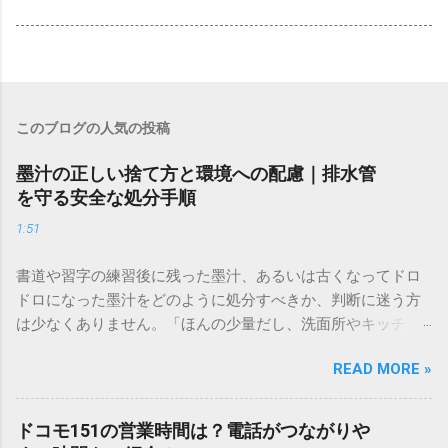
このブログの人気の投稿
墨汁の正しい捨て方と環境への配慮｜排水管
を守る安全な処分手順
1:51
書道や習字の練習後に残った墨汁、あるいは古くなってドロ
ドロになった墨汁をどのように処分すべきか、判断に迷う方
は少なくありません。「ほんの少量だし、洗面所やキッチン
シンクへ流しても問題ないだろう」と安易に考えてしまう
READ MORE »
と、実は予期せぬトラブルを招く原因となります。 墨汁は、
一般的な生活排水とは性質が大きく異なります。そのまま排
水口へ流すことは環境負荷だけでなく、ご自宅の排水設備を
ドコモ151の営業時間は？電話がつながりや
傷める可能性も高いため、非常に危険です。この記事では、