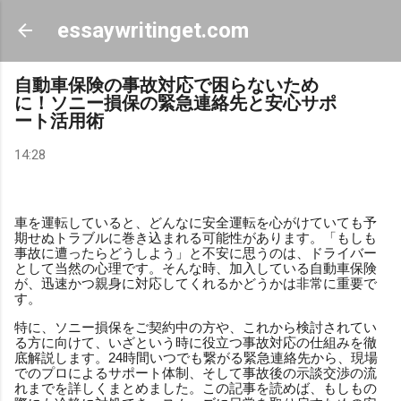
スキップしてメイン コンテンツに移動
essaywritinget.com
自動車保険の事故対応で困らないため
に！ソニー損保の緊急連絡先と安心サポ
ート活用術
14:28
車を運転していると、どんなに安全運転を心がけていても予
期せぬトラブルに巻き込まれる可能性があります。「もしも
事故に遭ったらどうしよう」と不安に思うのは、ドライバー
として当然の心理です。そんな時、加入している自動車保険
が、迅速かつ親身に対応してくれるかどうかは非常に重要で
す。
特に、ソニー損保をご契約中の方や、これから検討されてい
る方に向けて、いざという時に役立つ事故対応の仕組みを徹
底解説します。24時間いつでも繋がる緊急連絡先から、現場
でのプロによるサポート体制、そして事故後の示談交渉の流
れまでを詳しくまとめました。この記事を読めば、もしもの