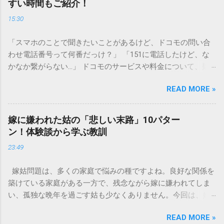
すい時間もご紹介！
墨汁を安全かつ環境に優しい方法で処分するための手順と、
15:30
容器を適切に分別する方法を徹底解説します。 墨汁を「排水
口に流してはいけない」3つの理由 墨汁の主成分は「煤（す
「スマホのことで聞きたいことがあるけど、ドコモの問い合
す）」と「膠（にかわ）」、そして水です。これらは非常に
わせ電話番号って何番だっけ？」 「151に電話したけど、な
微細かつ独特の粘性を持っているため、下水処理や配管維持
かなか繋がらない…」 ドコモのサービスや料金について、疑
の観点から以下の問題が発生します。 1. 環境への深刻な負荷
問や困りごとがあった時、一番に頼りになるのが「ドコモイ
墨汁に含まれる煤の粒子は極めて微細です。現代の排水処理
READ MORE »
ンフォメーションセンター」の専用電話番号「151」ですよ
施設であっても、これらの微粒子を完全に分解・除去するこ
ね。 でも、「 ドコモ151は何時まで 営業しているの？」「
とは容易ではありません。大量に流し続けると河川や海まで
151は何時から 受付可能なの？」と営業時間がわからず、な
到達し、水質の濁りや生態系へ悪影響を及ぼすリスクがあり
嫁に嫌われた姑の「悲しい末路」10パター
かなか電話ができない方もいるかもしれません。 この記事で
ます。 2. 排水管の詰まりと劣化 墨汁の粘度を保っている「膠
ン！体験談から学ぶ教訓
は、ドコモ151の営業時間や、電話が繋がりやすい時間帯、さ
（ゼラチン質）」は、温度が下がると固まる性質がありま
23:49
らには電話がつながらない時の対処法をわかりやすく解説し
す。排水管内で墨汁が冷えて付着すると、管の通り道を狭
ます。 1. ドコモ151の営業時間は午前9時～午後8時 結論から
め、深刻な詰まりを引き起こします。特に築年数が経過した
嫁姑問題は、多くの家庭で悩みの種ですよね。良好な関係を
言うと、ドコモのインフォメーションセンター「151」の受付
住宅では配管トラブルが起きやすく、修理費用が高額になる
築けている家庭がある一方で、残念ながら嫁に嫌われてしま
時間は、 午前9時から午後8時まで です。 年中無休で、土日
ケースも珍しくありません。 3. 頑固なシミと汚れの沈着 陶器
い、孤独な晩年を過ごす姑も少なくありません。今回は、嫁
祝日も営業しています。「 151 営業時間 」を気にする際、ま
やホーロー製のシンクに墨汁が付着すると、細かい粒子が素
に嫌われてしまった姑がたどる可能性のある「悲しい末路」
ず「夜8時まで」と覚えておけば、仕事帰りでも少し余裕を持
材の隙間に入り込み、取れない黒ずみとなります。一度素材
READ MORE »
を10パターンご紹介します。実体験に基づいたエピソードも
って連絡することができますね。 この時間内であれば、ドコ