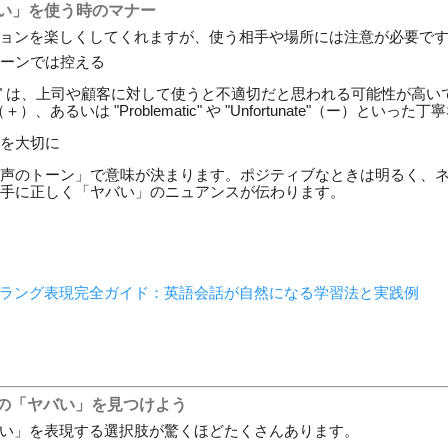
バい」を使う時のマナー
ョンを楽しくしてくれますが、使う相手や場所には注意が必要で
ーンでは控える
m screwed" は、上司や顧客に対して使うと不適切だと思われる可能性
Great"（＋）、あるいは "Problematic" や "Unfortunate"（ー）
を大切に
声のトーン」で意味が決まります。ポジティブなときは明るく、
手に正しく「ヤバい」のニュアンスが伝わります。
ラング表現完全ガイド：英語会話が自然になる学習法と実践例
の「ヤバい」を見つけよう
い」を表現する選択肢が驚くほどたくさんあります。