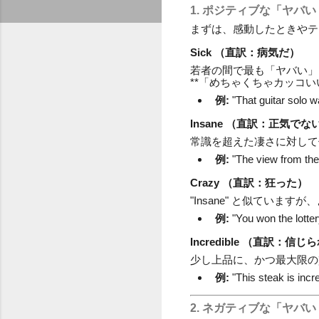
1. ポジティブな「ヤバ
まずは、感動したときやテ
Sick
（直訳：病気だ）
若者の間で最も「ヤバい」
**「めちゃくちゃカッコ
例:
"That guitar 
Insane
（直訳：正気でな
常識を超えた凄さに対して
例:
"The view fr
Crazy
（直訳：狂った）
"Insane" と似てい
例:
"You won the 
Incredible
（直訳：信じら
少し上品に、かつ最大限の
例:
"This steak 
2. ネガティブな「ヤバ