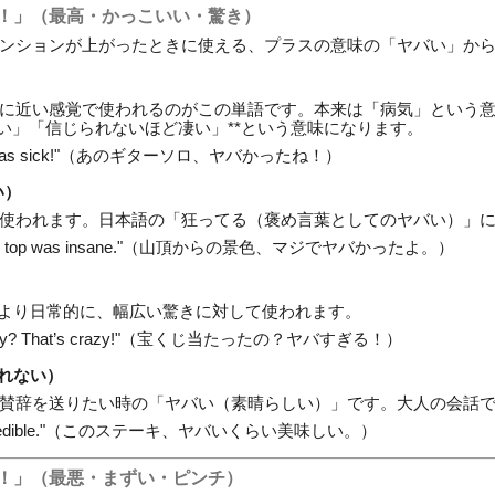
い！」（最高・かっこいい・驚き）
ンションが上がったときに使える、プラスの意味の「ヤバい」か
に近い感覚で使われるのがこの単語です。本来は「病気」という
いい」「信じられないほど凄い」**という意味になります。
solo was sick!"（あのギターソロ、ヤバかったね！）
い）
使われます。日本語の「狂ってる（褒め言葉としてのヤバい）」
om the top was insane."（山頂からの景色、マジでヤバかったよ。）
ますが、より日常的に、幅広い驚きに対して使われます。
lottery? That’s crazy!"（宝くじ当たったの？ヤバすぎる！）
れない）
賛辞を送りたい時の「ヤバい（素晴らしい）」です。大人の会話
is incredible."（このステーキ、ヤバいくらい美味しい。）
い！」（最悪・まずい・ピンチ）