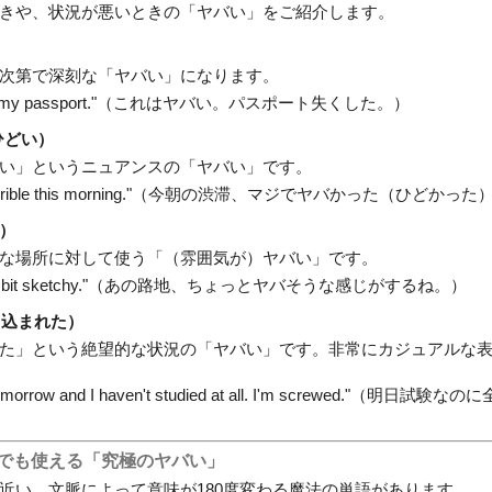
きや、状況が悪いときの「ヤバい」をご紹介します。
次第で深刻な「ヤバい」になります。
 I lost my passport."（これはヤバい。パスポート失くした。）
ひどい）
い」というニュアンスの「ヤバい」です。
was terrible this morning."（今朝の渋滞、マジでヤバかった（ひどかっ
）
な場所に対して使う「（雰囲気が）ヤバい」です。
looks a bit sketchy."（あの路地、ちょっとヤバそうな感じがするね。）
込まれた）
た」という絶望的な状況の「ヤバい」です。非常にカジュアルな
 tomorrow and I haven't studied at all. I'm screwed."
味でも使える「究極のヤバい」
近い、文脈によって意味が180度変わる魔法の単語があります。