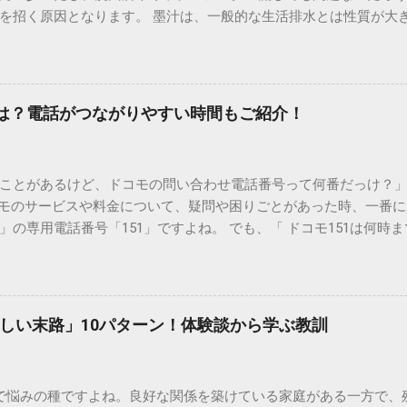
を招く原因となります。 墨汁は、一般的な生活排水とは性質が大
荷だけでなく、ご自宅の排水設備を傷める可能性も高いため、非
優しい方法で処分するための手順と、容器を適切に分別する方法を
い」3つの理由 墨汁の主成分は「煤（すす）」と「膠（にかわ）
を持っているため、下水処理や配管維持の観点から以下の問題が発生し
間は？電話がつながりやすい時間もご紹介！
煤の粒子は極めて微細です。現代の排水処理施設であっても、これ
りません。大量に流し続けると河川や海まで到達し、水質の濁り
排水管の詰まりと劣化 墨汁の粘度を保っている「膠（ゼラチン質）」
ことがあるけど、ドコモの問い合わせ電話番号って何番だっけ？」 
墨汁が冷えて付着すると、管の通り道を狭め、深刻な詰まりを引
コモのサービスや料金について、疑問や困りごとがあった時、一番
ブルが起きやすく、修理費用が高額になるケースも珍しくありません。
の専用電話番号「151」ですよね。 でも、「 ドコモ151は何時
のシンクに墨汁が付着すると、細かい粒子が素材の隙間に入り込み
能なの？」と営業時間がわからず、なかなか電話ができない方もいるか
まうと、市販の洗剤や漂白剤を使っても完全に落とすことが難し
時間や、電話が繋がりやすい時間帯、さらには電話がつながらない時
守る！家庭でできる正しい墨汁の捨て方 家庭で墨汁を処分する際は
51の営業時間は午前9時～午後8時 結論から言うと、ドコモのインフォ
下のいずれかの方法で「固形物」として処分してください。 手順
ら午後8時まで です。 年中無休で、土日祝日も営業しています。「 1
で確実な方法は、液体を布や紙に吸わせて固形物に変えることです。
しい末路」10パターン！体験談から学ぶ教訓
と覚えておけば、仕事帰りでも少し余裕を持って連絡することがで
ツの切れ端）、ビニール袋、ゴム手袋 手順： ビニール袋の中に古
ら151にダイヤルすることで、無料でオペレーターに相談すること
を少...
い合わせは、電話番号や通話料が異なるので注意が必要です。 ド
で悩みの種ですよね。良好な関係を築けている家庭がある一方で、
携帯から： 0120-800-000（無料） どちらの番号も、 151 営