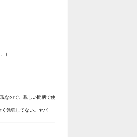
た）。）
表現なので、親しい間柄で使
（明日試験なのに全く勉強してない。ヤバ