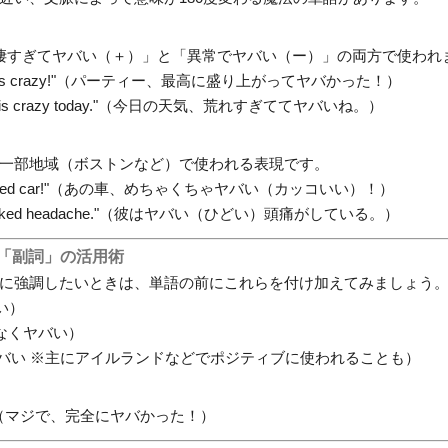
凄すぎてヤバい（＋）」と「異常でヤバい（ー）」の両方で使われ
ty was crazy!"（パーティー、最高に盛り上がってヤバかった！）
her is crazy today."（今日の天気、荒れすぎててヤバいね。）
一部地域（ボストンなど）で使われる表現です。
a wicked car!"（あの車、めちゃくちゃヤバい（カッコいい）！）
 wicked headache."（彼はヤバい（ひどい）頭痛がしている。）
る「副詞」の活用術
に強調したいときは、単語の前にこれらを付け加えてみましょう
い）
なくヤバい）
バい ※主にアイルランドなどでポジティブに使われることも）
e!"（マジで、完全にヤバかった！）