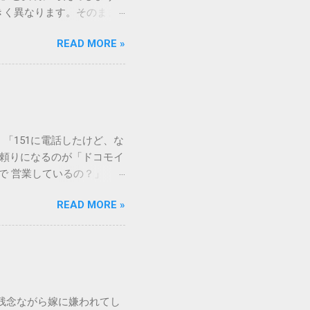
きく異なります。そのまま
常に危険です。この記事で
READ MORE »
徹底解説します。 墨汁を
」、そして水です。これらは
ます。 1. 環境への深
らの微粒子を完全に分解・
や生態系へ悪影響を及ぼすリ
は、温度が下がると固まる性
「151に電話したけど、な
き起こします。特に築年数が
に頼りになるのが「ドコモイ
 3. 頑固なシミと汚れ
まで 営業しているの？」「
、取れない黒ずみとなりま
もしれません。 この記事
く、住宅の衛生状態を損なう
READ MORE »
の対処法をわかりやすく解
、「液体として流さない」
メーションセンター「151」
1：新聞紙や古布に吸わせて
51 営業時間 」を気にす
 準備するもの： 古新聞、
きますね。 この時間内であ
新聞や不要な布を敷き詰め
ができます。ただし、ドコ
コモの携帯電話から：
残念ながら嫁に嫌われてし
業時間 と同じく「午前9時～午