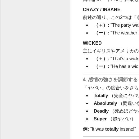
CRAZY / INSANE
前述の通り、この2つは「
（＋）:
"The par
（ー）:
"The weat
WICKED
主にイギリスやアメリカの
（＋）:
"That’s 
（ー）:
"He has a
4. 感情の強さを調節す
「ヤバい」の度合いをさら
Totally
（完全にヤバ
Absolutely
（間違い
Deadly
（死ぬほどヤ
Super
（超ヤバい）
例:
"It was
totally
insan