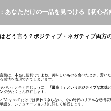
スキップしてメイン コンテンツに移動
：あなただけの一品を見つける【初心者
」はどう言う？ポジティブ・ネガティブ両方
言葉は、本当に便利ですよね。美味しいものを食べたとき、驚い
る感情を表現できてしまいます。
ヤバい」と全く同じように、
「最高！」というポジティブな意味
ング
がたくさん存在します。
od" や "Very bad" だけでは伝わりきらない、今の時代のリアルな
単語を、シチュエーション別に詳しく解説します。