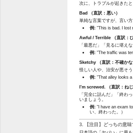
次に、トラブルが起きたと
Bad
（直訳：悪い）
単純な言葉ですが、言い方
例:
"This is bad.
Awful / Terrible
（直訳：
「最悪だ」「見るに堪えな
例:
"The traffic 
Sketchy
（直訳：不確かな
怪しい人や、治安が悪そう
例:
"That alley 
I’m screwed.
（直訳：ねじ
「完全に詰んだ」「終わっ
いましょう。
例:
"I have an exam
い、終わった。）
3. 【注目】どっちの意
日本語の「ヤバい」に最も