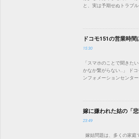
と、実は予期せぬトラブル
排水口へ流すことは環境負
は、墨汁を安全かつ環境に
「排水口に流してはいけな
非常に微細かつ独特の粘性
ドコモ151の営業時
刻な負荷 墨汁に含まれる
15:30
除去することは容易ではあ
スクがあります。 2. 
「スマホのことで聞きたい
質があります。排水管内で
かなか繋がらない…」 ド
経過した住宅では配管トラ
ンフォメーションセンター」
の沈着 陶器やホーロー製
151は何時から 受付可
す。一度素材に浸透してし
では、ドコモ151の営業
原因となります。 環境を
説します。 1. ドコモ1
ことが絶対ルールです。以
の受付時間は、 午前9時か
「可燃ごみ」へ 最も手軽
嫁に嫌われた姑の「悲
る際、まず「夜8時まで」
不要な布（タオルやTシャ
23:49
れば、ドコモの携帯電話か
ます。 そこに処分したい墨汁
モの携帯電話以外からの問
嫁姑問題は、多くの家庭
151（無料） 一般電話・他社