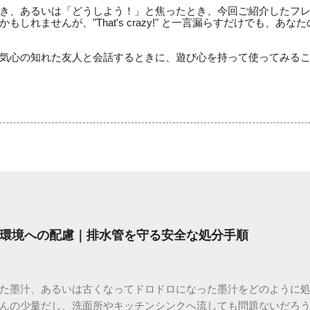
き、あるいは「どうしよう！」と焦ったとき、今回ご紹介したフ
しれませんが、"That's crazy!" と一言漏らすだけでも、あ
気心の知れた友人と会話するときに、遊び心を持って使ってみる
環境への配慮｜排水管を守る安全な処分手順
た墨汁、あるいは古くなってドロドロになった墨汁をどのように
んの少量だし、洗面所やキッチンシンクへ流しても問題ないだろ