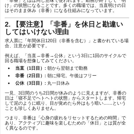
「非番」とほぼ同じ意味で使われます。勤務が終了して「明
け」の状態になることです。多くの職場では、当直明けの日
はそのまま休み（非番）になる仕組みになっています。
2. 【要注意】「非番」を休日と勘違い
してはいけない理由
求人票に「年間休日120日（非番を含む）」と書かれている場
合、注意が必要です。
例えば、「当直→非番→公休」という3日に1回のサイクルで
回る職場を想像してみてください。
当直（1日目）:
朝から翌朝まで勤務
非番（2日目）:
朝に帰宅。午後はフリー
公休（3日目）:
丸一日休み
一見、3日間のうち2日間が休みのように見えますが、非番の
日は「寝不足でヘトヘトの状態」からスタートします。帰宅
して泥のように眠り、目が覚めたら外はもう暗い……という
ことも珍しくありません。
つまり、非番は「心身の疲れをリセットするための時間」で
あり、アクティブに趣味を楽しむための「休日」とは質が全
く異なるのです。