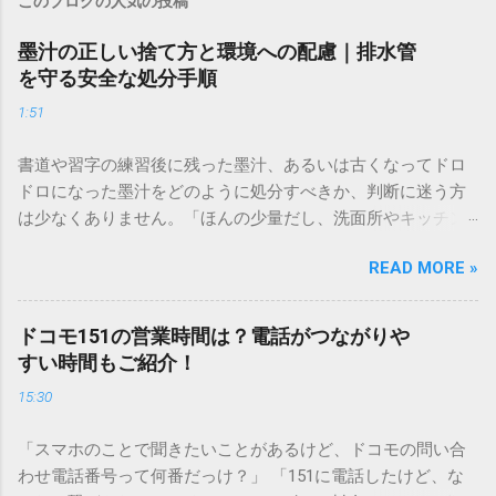
このブログの人気の投稿
墨汁の正しい捨て方と環境への配慮｜排水管
を守る安全な処分手順
1:51
書道や習字の練習後に残った墨汁、あるいは古くなってドロ
ドロになった墨汁をどのように処分すべきか、判断に迷う方
は少なくありません。「ほんの少量だし、洗面所やキッチン
シンクへ流しても問題ないだろう」と安易に考えてしまう
READ MORE »
と、実は予期せぬトラブルを招く原因となります。 墨汁は、
一般的な生活排水とは性質が大きく異なります。そのまま排
水口へ流すことは環境負荷だけでなく、ご自宅の排水設備を
ドコモ151の営業時間は？電話がつながりや
傷める可能性も高いため、非常に危険です。この記事では、
すい時間もご紹介！
墨汁を安全かつ環境に優しい方法で処分するための手順と、
15:30
容器を適切に分別する方法を徹底解説します。 墨汁を「排水
口に流してはいけない」3つの理由 墨汁の主成分は「煤（す
「スマホのことで聞きたいことがあるけど、ドコモの問い合
す）」と「膠（にかわ）」、そして水です。これらは非常に
わせ電話番号って何番だっけ？」 「151に電話したけど、な
微細かつ独特の粘性を持っているため、下水処理や配管維持