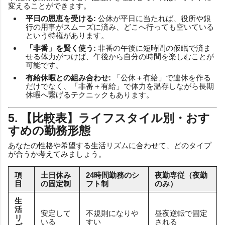
変えることができます。
平日の恩恵を受ける:
公休が平日に当たれば、役所や銀
行の用事がスムーズに済み、どこへ行っても空いている
という特権があります。
「非番」を賢く使う:
非番の午後に短時間の仮眠で済ま
せる体力がつけば、午後から自分の時間を楽しむことが
可能です。
有給休暇との組み合わせ:
「公休＋有給」で連休を作る
だけでなく、「非番＋有給」で体力を温存しながら長期
休暇へ繋げるテクニックもあります。
5. 【比較表】ライフスタイル別・おす
すめの勤務形態
あなたの性格や希望する生活リズムに合わせて、どのタイプ
が合うか考えてみましょう。
項
土日休み
24時間勤務のシ
夜勤専従（夜勤
目
の固定制
フト制
のみ）
生
活
安定して
不規則になりや
昼夜逆転で固定
リ
いる
すい
される