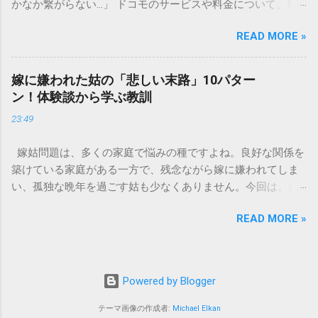
かなか繋がらない…」 ドコモのサービスや料金について、疑
の観点から以下の問題が発生します。 1. 環境への深刻な負荷
問や困りごとがあった時、一番に頼りになるのが「ドコモイ
墨汁に含まれる煤の粒子は極めて微細です。現代の排水処理
READ MORE »
ンフォメーションセンター」の専用電話番号「151」ですよ
施設であっても、これらの微粒子を完全に分解・除去するこ
ね。 でも、「 ドコモ151は何時まで 営業しているの？」「
とは容易ではありません。大量に流し続けると河川や海まで
151は何時から 受付可能なの？」と営業時間がわからず、な
到達し、水質の濁りや生態系へ悪影響を及ぼすリスクがあり
嫁に嫌われた姑の「悲しい末路」10パター
かなか電話ができない方もいるかもしれません。 この記事で
ます。 2. 排水管の詰まりと劣化 墨汁の粘度を保っている「膠
ン！体験談から学ぶ教訓
は、ドコモ151の営業時間や、電話が繋がりやすい時間帯、さ
（ゼラチン質）」は、温度が下がると固まる性質がありま
23:49
らには電話がつながらない時の対処法をわかりやすく解説し
す。排水管内で墨汁が冷えて付着すると、管の通り道を狭
ます。 1. ドコモ151の営業時間は午前9時～午後8時 結論から
め、深刻な詰まりを引き起こします。特に築年数が経過した
嫁姑問題は、多くの家庭で悩みの種ですよね。良好な関係を
言うと、ドコモのインフォメーションセンター「151」の受付
住宅では配管トラブルが起きやすく、修理費用が高額になる
築けている家庭がある一方で、残念ながら嫁に嫌われてしま
時間は、 午前9時から午後8時まで です。 年中無休で、土日
ケースも珍しくありません。 3. 頑固なシミと汚れの沈着 陶器
い、孤独な晩年を過ごす姑も少なくありません。今回は、嫁
祝日も営業しています。「 151 営業時間 」を気にする際、ま
やホーロー製のシンクに墨汁が付着すると、細かい粒子が素
に嫌われてしまった姑がたどる可能性のある「悲しい末路」
ず「夜8時まで」と覚えておけば、仕事帰りでも少し余裕を持
材の隙間に入り込み、取れない黒ずみとなります。一度素材
READ MORE »
を10パターンご紹介します。実体験に基づいたエピソードも
って連絡することができますね。 この時間内であれば、ドコ
に浸透してしまうと、市販の洗剤や漂白剤を使っても完全に
交えながら、なぜそうなってしまうのか、どうすれば避けら
モの携帯電話から151にダイヤルすることで、無料でオペレー
落とすことが難しく、住宅の衛生状態を損なう原因となりま
れるのかを考えていきましょう。 1. 息子夫婦との同居が破綻
ターに相談することができます。ただし、ドコモの携帯電話
す。 環境を守る！家庭でできる正しい墨汁の捨て方 家庭で墨
する 「まさか追い出されるなんて…」という声も聞かれるの
以外からの問い合わせは、電話番号や通話料が異なるので注
Powered by Blogger
汁を処分する際は、「液体として流さない」ことが絶対ルー
が、同居の破綻です。最初は良かれと思って始めた同居も、
意が必要です。 ドコモの携帯電話から： 151（無料） 一般電
ルです。以下のいずれかの方法で「固形物」として処分して
嫁との関係が悪化すると、家の中で常に緊張感が漂う状態
テーマ画像の作成者:
Michael Elkan
話・他社携帯から： 0120-800-000（無料） どちらの番号も、
ください。 手順1：新聞紙や古布に吸わせて「可燃ごみ」へ