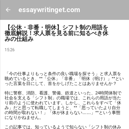
スキップしてメイン コンテンツに移動
essaywritinget.com
【公休・非番・明休】シフト制の用語を
徹底解説！求人票を見る前に知るべき休
みの仕組み
15:26
「今の仕事よりもっと条件の良い職場を探そう」と求人票を
眺めているとき、**「公休」「非番」「明休（明け）」**とい
った言葉を目にして、首をかしげたことはありませんか？
特に警察、消防、看護、警備、鉄道といった、24時間体制で
社会を支える「シフト制」の職場では、これらの用語が当た
り前のように使われています。しかし、これらをすべて「休
み」だと思って転職してしまうと、**「思っていたより自分
の時間が取れない！」「体が休まらない……」**という事態
になりかねません。
この記事では、知っているようで知らない「シフト制の休み