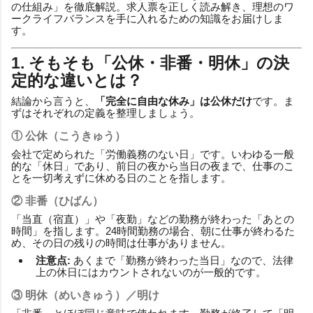
の仕組み」を徹底解説。求人票を正しく読み解き、理想のワ
ークライフバランスを手に入れるための知識をお届けしま
す。
1. そもそも「公休・非番・明休」の決
定的な違いとは？
結論から言うと、
「完全に自由な休み」は公休だけ
です。ま
ずはそれぞれの定義を整理しましょう。
① 公休（こうきゅう）
会社で定められた「労働義務のない日」です。いわゆる一般
的な「休日」であり、前日の夜から当日の夜まで、仕事のこ
とを一切考えずに休める日のことを指します。
② 非番（ひばん）
「当直（宿直）」や「夜勤」などの勤務が終わった「あとの
時間」を指します。24時間勤務の場合、朝に仕事が終わるた
め、その日の残りの時間は仕事がありません。
注意点:
あくまで「勤務が終わった当日」なので、法律
上の休日にはカウントされないのが一般的です。
③ 明休（めいきゅう）／明け