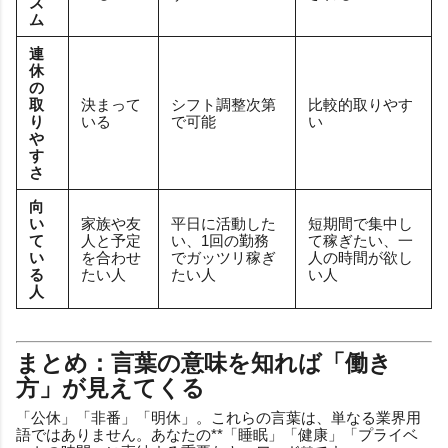
ズ
ム
連
休
の
取
決まって
シフト調整次第
比較的取りやす
り
いる
で可能
い
や
す
さ
向
い
家族や友
平日に活動した
短期間で集中し
て
人と予定
い、1回の勤務
て稼ぎたい、一
い
を合わせ
でガッツリ稼ぎ
人の時間が欲し
る
たい人
たい人
い人
人
まとめ：言葉の意味を知れば「働き
方」が見えてくる
「公休」「非番」「明休」。これらの言葉は、単なる業界用
語ではありません。あなたの**「睡眠」「健康」「プライベ