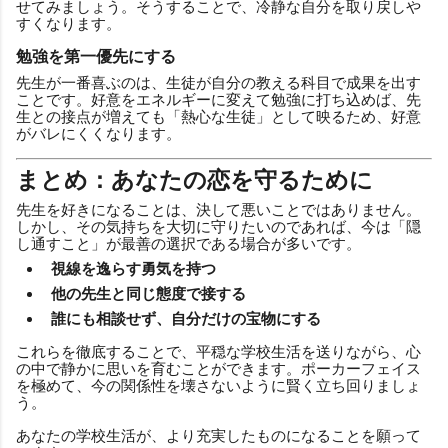
せてみましょう。そうすることで、冷静な自分を取り戻しや
すくなります。
勉強を第一優先にする
先生が一番喜ぶのは、生徒が自分の教える科目で成果を出す
ことです。好意をエネルギーに変えて勉強に打ち込めば、先
生との接点が増えても「熱心な生徒」として映るため、好意
がバレにくくなります。
まとめ：あなたの恋を守るために
先生を好きになることは、決して悪いことではありません。
しかし、その気持ちを大切に守りたいのであれば、今は「隠
し通すこと」が最善の選択である場合が多いです。
視線を逸らす勇気を持つ
他の先生と同じ態度で接する
誰にも相談せず、自分だけの宝物にする
これらを徹底することで、平穏な学校生活を送りながら、心
の中で静かに思いを育むことができます。ポーカーフェイス
を極めて、今の関係性を壊さないように賢く立ち回りましょ
う。
あなたの学校生活が、より充実したものになることを願って