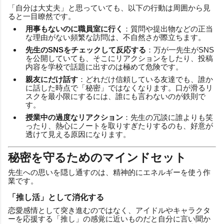
「自分は大丈夫」と思っていても、以下の行動は周囲から見
ると一目瞭然です。
用事もないのに職員室に行く
：質問や提出物などの正当
な理由がない頻繁な訪問は、不自然さが際立ちます。
先生のSNSをチェックして反応する
：万が一先生がSNS
を公開していても、そこにリアクションをしたり、投稿
内容を学校で話題に出すのは極めて危険です。
親友にだけ話す
：どれだけ信頼している友達でも、誰か
に話した時点で「秘密」ではなくなります。口が滑るリ
スクを最小限にするには、誰にも言わないのが鉄則で
す。
授業中の過度なリアクション
：先生の冗談に誰よりも笑
ったり、熱心にノートを取りすぎたりするのも、好意が
透けて見える原因になります。
秘密を守るためのマインドセット
先生への思いを隠し通すのは、精神的にエネルギーを使う作
業です。
「推し活」として消化する
恋愛感情として突き進むのではなく、アイドルやキャラクタ
ーを応援する「推し」の感覚に近いものだと自分に言い聞か