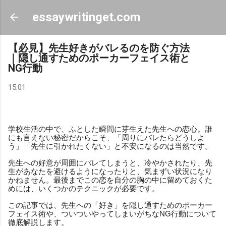
スキップしてメイン コンテンツに移動
essaywritinget.com
【必見】先生好きがバレるのを防ぐ方法
｜隠し通すためのポーカーフェイス術と
NG行動
15:01
学校生活の中で、ふとした瞬間に芽生えた先生への恋心。誰
にも言えない秘密だからこそ、「周りにバレたらどうしよ
う」「先生に引かれたくない」と不安になるのは当然です。
先生への好意が周囲にバレてしまうと、冷やかされたり、先
生があなたを避けるようになったりと、気まずい状況になり
かねません。最後までこの恋を自分の胸の中に留めておくた
めには、いくつかのテクニックが必要です。
この記事では、先生への「好き」を隠し通すためのポーカー
フェイス術や、ついついやってしまいがちなNG行動について
徹底解説します。