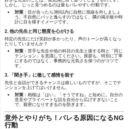
しかし、じっと見つめるのは最もバレやすい行動です。
対策
：目が合ったら3秒以内に自然に視線を外しましょ
う。不自然にパッと逸らすのではなく、隣の掲示板や時
計に目を移すイメージです。
2. 他の先生と同じ態度を心がける
特定の先生にだけ笑顔が多かったり、声のトーンが高くなっ
たりしていませんか？
対策
：苦手な先生や他の科目の先生と接する時と「同じ
テンション」を意識してください。挨拶も、特別に丁寧
にするのではなく、事務的な元気さを保つのがコツで
す。
3. 「聞き手」に徹して感情を殺す
先生と会話ができるチャンスは嬉しいものですが、そこでテ
ンションを上げてはいけません。
対策
：相槌は「はい」「そうですね」と短めに。自分の
意見やプライベートな話を自分から広げすぎないこと
で、親密になりすぎるのを防ぎます。
意外とやりがち！バレる原因になるNG
行動