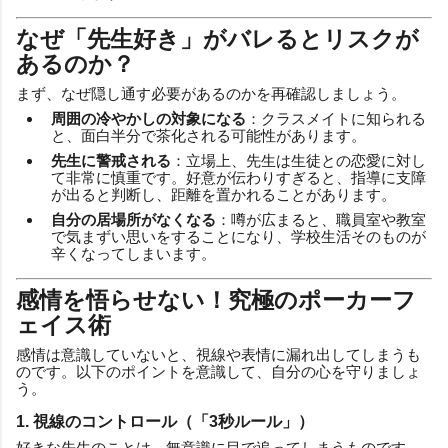
なぜ「先生好き」がバレるとリスクが
あるのか？
まず、なぜ隠し通す必要があるのかを再確認しましょう。
周囲の冷やかしの対象になる
：クラスメイトに知られる
と、面白半分で茶化される可能性があります。
先生に警戒される
：立場上、先生は生徒との恋愛に対し
て非常に慎重です。好意が伝わりすぎると、指導に支障
が出ると判断し、距離を置かれることがあります。
自分の居場所がなくなる
：噂が広まると、職員室や教室
で気まずい思いをすることになり、学校生活そのものが
辛くなってしまいます。
感情を悟らせない！究極のポーカーフ
ェイス術
感情は意識していないと、視線や表情に漏れ出してしまうも
のです。以下のポイントを意識して、自分の心を守りましょ
う。
1. 視線のコントロール（「3秒ルール」）
好きな先生のことは、無意識に目で追ってしまうものです。