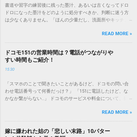
書道や習字の練習後に残った墨汁、あるいは古くなってドロ
ドロになった墨汁をどのように処分すべきか、判断に迷う方
は少なくありません。「ほんの少量だし、洗面所やキッチン
シンクへ流しても問題ないだろう」と安易に考えてしまう
READ MORE »
と、実は予期せぬトラブルを招く原因となります。 墨汁は、
一般的な生活排水とは性質が大きく異なります。そのまま排
水口へ流すことは環境負荷だけでなく、ご自宅の排水設備を
ドコモ151の営業時間は？電話がつながりや
傷める可能性も高いため、非常に危険です。この記事では、
すい時間もご紹介！
墨汁を安全かつ環境に優しい方法で処分するための手順と、
15:30
容器を適切に分別する方法を徹底解説します。 墨汁を「排水
口に流してはいけない」3つの理由 墨汁の主成分は「煤（す
「スマホのことで聞きたいことがあるけど、ドコモの問い合
す）」と「膠（にかわ）」、そして水です。これらは非常に
わせ電話番号って何番だっけ？」 「151に電話したけど、な
微細かつ独特の粘性を持っているため、下水処理や配管維持
かなか繋がらない…」 ドコモのサービスや料金について、疑
の観点から以下の問題が発生します。 1. 環境への深刻な負荷
問や困りごとがあった時、一番に頼りになるのが「ドコモイ
墨汁に含まれる煤の粒子は極めて微細です。現代の排水処理
READ MORE »
ンフォメーションセンター」の専用電話番号「151」ですよ
施設であっても、これらの微粒子を完全に分解・除去するこ
ね。 でも、「 ドコモ151は何時まで 営業しているの？」「
とは容易ではありません。大量に流し続けると河川や海まで
151は何時から 受付可能なの？」と営業時間がわからず、な
到達し、水質の濁りや生態系へ悪影響を及ぼすリスクがあり
嫁に嫌われた姑の「悲しい末路」10パター
かなか電話ができない方もいるかもしれません。 この記事で