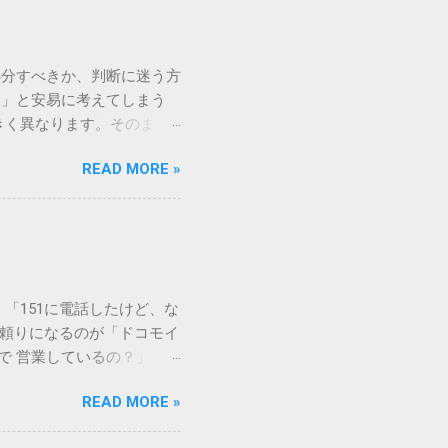
処分すべきか、判断に迷う方
う」と安易に考えてしまう
きく異なります。そのまま
常に危険です。この記事で
READ MORE »
徹底解説します。 墨汁を
」、そして水です。これらは
ます。 1. 環境への深
らの微粒子を完全に分解・
や生態系へ悪影響を及ぼすリ
は、温度が下がると固まる性
「151に電話したけど、な
き起こします。特に築年数が
に頼りになるのが「ドコモイ
 3. 頑固なシミと汚れ
まで 営業しているの？」「
、取れない黒ずみとなりま
もしれません。 この記事
く、住宅の衛生状態を損なう
READ MORE »
の対処法をわかりやすく解
、「液体として流さない」
メーションセンター「151」
1：新聞紙や古布に吸わせて