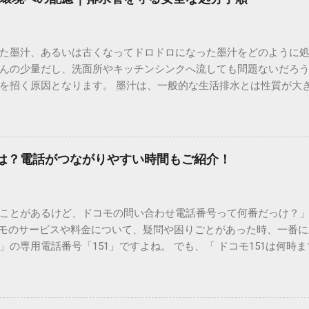
た墨汁、あるいは古くなってドロドロになった墨汁をどのように
んの少量だし、洗面所やキッチンシンクへ流しても問題ないだろ
を招く原因となります。 墨汁は、一般的な生活排水とは性質が大
荷だけでなく、ご自宅の排水設備を傷める可能性も高いため、非
優しい方法で処分するための手順と、容器を適切に分別する方法を
い」3つの理由 墨汁の主成分は「煤（すす）」と「膠（にかわ）
を持っているため、下水処理や配管維持の観点から以下の問題が発生し
間は？電話がつながりやすい時間もご紹介！
煤の粒子は極めて微細です。現代の排水処理施設であっても、これ
りません。大量に流し続けると河川や海まで到達し、水質の濁り
排水管の詰まりと劣化 墨汁の粘度を保っている「膠（ゼラチン質）」
ことがあるけど、ドコモの問い合わせ電話番号って何番だっけ？」 
墨汁が冷えて付着すると、管の通り道を狭め、深刻な詰まりを引
コモのサービスや料金について、疑問や困りごとがあった時、一番
ブルが起きやすく、修理費用が高額になるケースも珍しくありません。
の専用電話番号「151」ですよね。 でも、「 ドコモ151は何時
のシンクに墨汁が付着すると、細かい粒子が素材の隙間に入り込み
能なの？」と営業時間がわからず、なかなか電話ができない方もいるか
まうと、市販の洗剤や漂白剤を使っても完全に落とすことが難し
時間や、電話が繋がりやすい時間帯、さらには電話がつながらない時
守る！家庭でできる正しい墨汁の捨て方 家庭で墨汁を処分する際は
51の営業時間は午前9時～午後8時 結論から言うと、ドコモのインフォ
下のいずれかの方法で「固形物」として処分してください。 手順