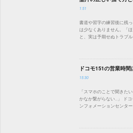
1:51
書道や習字の練習後に残っ
は少なくありません。「ほ
と、実は予期せぬトラブル
排水口へ流すことは環境負
は、墨汁を安全かつ環境に
「排水口に流してはいけな
非常に微細かつ独特の粘性
ドコモ151の営業時
刻な負荷 墨汁に含まれる
15:30
除去することは容易ではあ
スクがあります。 2. 
「スマホのことで聞きたい
質があります。排水管内で
かなか繋がらない…」 ド
経過した住宅では配管トラ
ンフォメーションセンター」
の沈着 陶器やホーロー製
151は何時から 受付可
す。一度素材に浸透してし
では、ドコモ151の営業
原因となります。 環境を
説します。 1. ドコモ1
ことが絶対ルールです。以