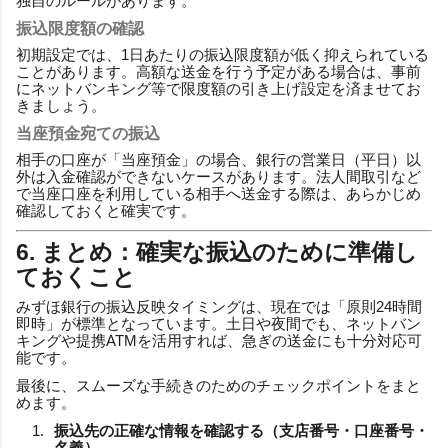
独自のルールがあります。
振込限度額の確認
初期設定では、1日あたりの振込限度額が低く抑えられている
ことがあります。高額な送金を行う予定がある場合は、事前
にネットバンキング等で限度額の引き上げ設定を済ませてお
きましょう。
当座預金宛ての振込
相手の口座が「当座預金」の場合、銀行の営業日（平日）以
外は入金確認ができないケースがあります。法人間取引など
で当座口座を利用している相手へ送金する際は、あらかじめ
確認しておくと確実です。
6. まとめ：確実な振込のために準備し
ておくこと
みずほ銀行の振込反映タイミングは、現在では「原則24時間
即時」が標準となっています。土日や夜間でも、ネットバン
キングや提携ATMを活用すれば、急ぎの送金にも十分対応可
能です。
最後に、スムーズな手続きのためのチェックポイントをまと
めます。
振込先の正確な情報を確認する（支店番号・口座番号・
名義）