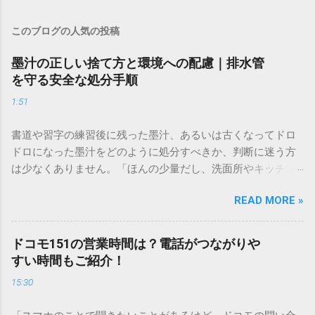
このブログの人気の投稿
墨汁の正しい捨て方と環境への配慮｜排水管
を守る安全な処分手順
1:51
書道や習字の練習後に残った墨汁、あるいは古くなってドロ
ドロになった墨汁をどのように処分すべきか、判断に迷う方
は少なくありません。「ほんの少量だし、洗面所やキッチン
シンクへ流しても問題ないだろう」と安易に考えてしまう
READ MORE »
と、実は予期せぬトラブルを招く原因となります。 墨汁は、
一般的な生活排水とは性質が大きく異なります。そのまま排
水口へ流すことは環境負荷だけでなく、ご自宅の排水設備を
ドコモ151の営業時間は？電話がつながりや
傷める可能性も高いため、非常に危険です。この記事では、
すい時間もご紹介！
墨汁を安全かつ環境に優しい方法で処分するための手順と、
15:30
容器を適切に分別する方法を徹底解説します。 墨汁を「排水
口に流してはいけない」3つの理由 墨汁の主成分は「煤（す