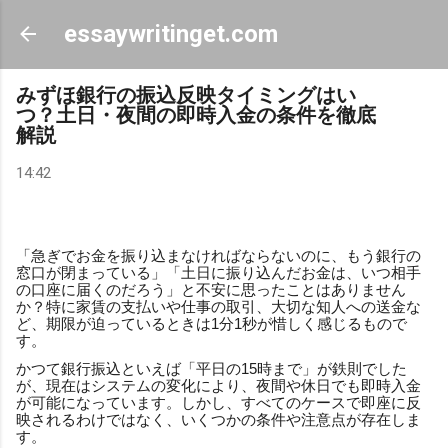
スキップしてメイン コンテンツに移動
essaywritinget.com
みずほ銀行の振込反映タイミングはい
つ？土日・夜間の即時入金の条件を徹底
解説
14:42
「急ぎでお金を振り込まなければならないのに、もう銀行の
窓口が閉まっている」「土日に振り込んだお金は、いつ相手
の口座に届くのだろう」と不安に思ったことはありません
か？特に家賃の支払いや仕事の取引、大切な知人への送金な
ど、期限が迫っているときは1分1秒が惜しく感じるもので
す。
かつて銀行振込といえば「平日の15時まで」が鉄則でした
が、現在はシステムの変化により、夜間や休日でも即時入金
が可能になっています。しかし、すべてのケースで即座に反
映されるわけではなく、いくつかの条件や注意点が存在しま
す。