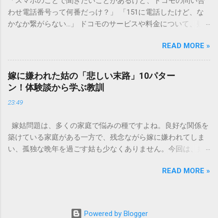
「スマホのことで聞きたいことがあるけど、ドコモの問い合
す）」と「膠（にかわ）」、そして水です。これらは非常に
わせ電話番号って何番だっけ？」 「151に電話したけど、な
微細かつ独特の粘性を持っているため、下水処理や配管維持
かなか繋がらない…」 ドコモのサービスや料金について、疑
の観点から以下の問題が発生します。 1. 環境への深刻な負荷
問や困りごとがあった時、一番に頼りになるのが「ドコモイ
墨汁に含まれる煤の粒子は極めて微細です。現代の排水処理
READ MORE »
ンフォメーションセンター」の専用電話番号「151」ですよ
施設であっても、これらの微粒子を完全に分解・除去するこ
ね。 でも、「 ドコモ151は何時まで 営業しているの？」「
とは容易ではありません。大量に流し続けると河川や海まで
151は何時から 受付可能なの？」と営業時間がわからず、な
到達し、水質の濁りや生態系へ悪影響を及ぼすリスクがあり
嫁に嫌われた姑の「悲しい末路」10パター
かなか電話ができない方もいるかもしれません。 この記事で
ます。 2. 排水管の詰まりと劣化 墨汁の粘度を保っている「膠
ン！体験談から学ぶ教訓
は、ドコモ151の営業時間や、電話が繋がりやすい時間帯、さ
（ゼラチン質）」は、温度が下がると固まる性質がありま
23:49
らには電話がつながらない時の対処法をわかりやすく解説し
す。排水管内で墨汁が冷えて付着すると、管の通り道を狭
ます。 1. ドコモ151の営業時間は午前9時～午後8時 結論から
め、深刻な詰まりを引き起こします。特に築年数が経過した
嫁姑問題は、多くの家庭で悩みの種ですよね。良好な関係を
言うと、ドコモのインフォメーションセンター「151」の受付
住宅では配管トラブルが起きやすく、修理費用が高額になる
築けている家庭がある一方で、残念ながら嫁に嫌われてしま
時間は、 午前9時から午後8時まで です。 年中無休で、土日
ケースも珍しくありません。 3. 頑固なシミと汚れの沈着 陶器
い、孤独な晩年を過ごす姑も少なくありません。今回は、嫁
祝日も営業しています。「 151 営業時間 」を気にする際、ま
やホーロー製のシンクに墨汁が付着すると、細かい粒子が素
に嫌われてしまった姑がたどる可能性のある「悲しい末路」
ず「夜8時まで」と覚えておけば、仕事帰りでも少し余裕を持
材の隙間に入り込み、取れない黒ずみとなります。一度素材
READ MORE »
を10パターンご紹介します。実体験に基づいたエピソードも
って連絡することができますね。 この時間内であれば、ドコ
に浸透してしまうと、市販の洗剤や漂白剤を使っても完全に
交えながら、なぜそうなってしまうのか、どうすれば避けら
モの携帯電話から151にダイヤルすることで、無料でオペレー
落とすことが難しく、住宅の衛生状態を損なう原因となりま
れるのかを考えていきましょう。 1. 息子夫婦との同居が破綻
ターに相談することができます。ただし、ドコモの携帯電話
す。 環境を守る！家庭でできる正しい墨汁の捨て方 家庭で墨
する 「まさか追い出されるなんて…」という声も聞かれるの
以外からの問い合わせは、電話番号や通話料が異なるので注
Powered by Blogger
汁を処分する際は、「液体として流さない」ことが絶対ルー