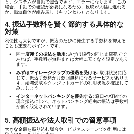
と、システムが自動で照合できず、エラーになります。この
場合、手動での確認が必要になるため、反映が大幅に遅れる
か、振込自体が組み戻し（キャンセル）となります。
4. 振込手数料を賢く節約する具体的な
対策
利便性も大切ですが、振込のたびに発生する手数料を抑える
ことも重要なポイントです。
同一店宛ての振込を活用:
みずほ銀行の同じ支店宛てで
あれば、手数料が無料または大幅に安くなる設定があり
ます。
みずほマイレージクラブの優遇を受ける:
取引状況に応
じて、振込手数料が月数回無料になるサービスがありま
す。給与受取やクレジットカードの利用状況を確認して
みましょう。
インターネットバンキングを優先する:
窓口やATMでの
現金振込に比べ、ネットバンキング経由の振込は手数料
が低く設定されています。
5. 高額振込や法人取引での留意事項
大きな金額を振り込む場合や、ビジネスシーンでの利用には