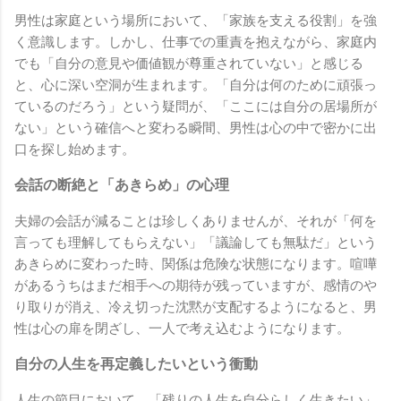
男性は家庭という場所において、「家族を支える役割」を強
く意識します。しかし、仕事での重責を抱えながら、家庭内
でも「自分の意見や価値観が尊重されていない」と感じる
と、心に深い空洞が生まれます。「自分は何のために頑張っ
ているのだろう」という疑問が、「ここには自分の居場所が
ない」という確信へと変わる瞬間、男性は心の中で密かに出
口を探し始めます。
会話の断絶と「あきらめ」の心理
夫婦の会話が減ることは珍しくありませんが、それが「何を
言っても理解してもらえない」「議論しても無駄だ」という
あきらめに変わった時、関係は危険な状態になります。喧嘩
があるうちはまだ相手への期待が残っていますが、感情のや
り取りが消え、冷え切った沈黙が支配するようになると、男
性は心の扉を閉ざし、一人で考え込むようになります。
自分の人生を再定義したいという衝動
人生の節目において、「残りの人生を自分らしく生きたい」