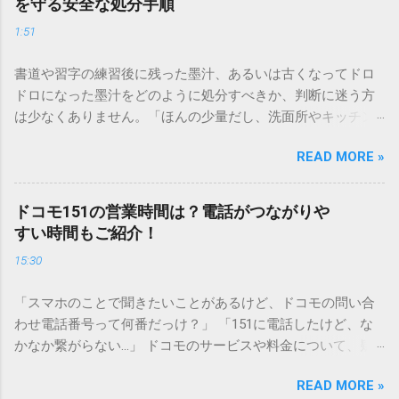
を守る安全な処分手順
1:51
書道や習字の練習後に残った墨汁、あるいは古くなってドロ
ドロになった墨汁をどのように処分すべきか、判断に迷う方
は少なくありません。「ほんの少量だし、洗面所やキッチン
シンクへ流しても問題ないだろう」と安易に考えてしまう
READ MORE »
と、実は予期せぬトラブルを招く原因となります。 墨汁は、
一般的な生活排水とは性質が大きく異なります。そのまま排
水口へ流すことは環境負荷だけでなく、ご自宅の排水設備を
ドコモ151の営業時間は？電話がつながりや
傷める可能性も高いため、非常に危険です。この記事では、
すい時間もご紹介！
墨汁を安全かつ環境に優しい方法で処分するための手順と、
15:30
容器を適切に分別する方法を徹底解説します。 墨汁を「排水
口に流してはいけない」3つの理由 墨汁の主成分は「煤（す
「スマホのことで聞きたいことがあるけど、ドコモの問い合
す）」と「膠（にかわ）」、そして水です。これらは非常に
わせ電話番号って何番だっけ？」 「151に電話したけど、な
微細かつ独特の粘性を持っているため、下水処理や配管維持
かなか繋がらない…」 ドコモのサービスや料金について、疑
の観点から以下の問題が発生します。 1. 環境への深刻な負荷
問や困りごとがあった時、一番に頼りになるのが「ドコモイ
墨汁に含まれる煤の粒子は極めて微細です。現代の排水処理
READ MORE »
ンフォメーションセンター」の専用電話番号「151」ですよ
施設であっても、これらの微粒子を完全に分解・除去するこ