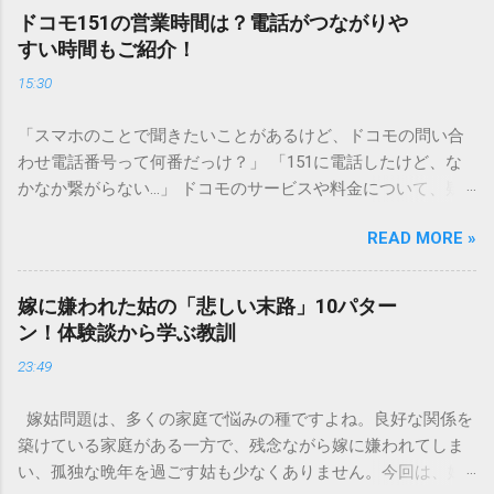
水口へ流すことは環境負荷だけでなく、ご自宅の排水設備を
ドコモ151の営業時間は？電話がつながりや
傷める可能性も高いため、非常に危険です。この記事では、
すい時間もご紹介！
墨汁を安全かつ環境に優しい方法で処分するための手順と、
15:30
容器を適切に分別する方法を徹底解説します。 墨汁を「排水
口に流してはいけない」3つの理由 墨汁の主成分は「煤（す
「スマホのことで聞きたいことがあるけど、ドコモの問い合
す）」と「膠（にかわ）」、そして水です。これらは非常に
わせ電話番号って何番だっけ？」 「151に電話したけど、な
微細かつ独特の粘性を持っているため、下水処理や配管維持
かなか繋がらない…」 ドコモのサービスや料金について、疑
の観点から以下の問題が発生します。 1. 環境への深刻な負荷
問や困りごとがあった時、一番に頼りになるのが「ドコモイ
墨汁に含まれる煤の粒子は極めて微細です。現代の排水処理
READ MORE »
ンフォメーションセンター」の専用電話番号「151」ですよ
施設であっても、これらの微粒子を完全に分解・除去するこ
ね。 でも、「 ドコモ151は何時まで 営業しているの？」「
とは容易ではありません。大量に流し続けると河川や海まで
151は何時から 受付可能なの？」と営業時間がわからず、な
到達し、水質の濁りや生態系へ悪影響を及ぼすリスクがあり
嫁に嫌われた姑の「悲しい末路」10パター
かなか電話ができない方もいるかもしれません。 この記事で
ます。 2. 排水管の詰まりと劣化 墨汁の粘度を保っている「膠
ン！体験談から学ぶ教訓
は、ドコモ151の営業時間や、電話が繋がりやすい時間帯、さ
（ゼラチン質）」は、温度が下がると固まる性質がありま
23:49
らには電話がつながらない時の対処法をわかりやすく解説し
す。排水管内で墨汁が冷えて付着すると、管の通り道を狭
ます。 1. ドコモ151の営業時間は午前9時～午後8時 結論から
め、深刻な詰まりを引き起こします。特に築年数が経過した
嫁姑問題は、多くの家庭で悩みの種ですよね。良好な関係を
言うと、ドコモのインフォメーションセンター「151」の受付
住宅では配管トラブルが起きやすく、修理費用が高額になる
築けている家庭がある一方で、残念ながら嫁に嫌われてしま
時間は、 午前9時から午後8時まで です。 年中無休で、土日
ケースも珍しくありません。 3. 頑固なシミと汚れの沈着 陶器
い、孤独な晩年を過ごす姑も少なくありません。今回は、嫁
祝日も営業しています。「 151 営業時間 」を気にする際、ま
やホーロー製のシンクに墨汁が付着すると、細かい粒子が素