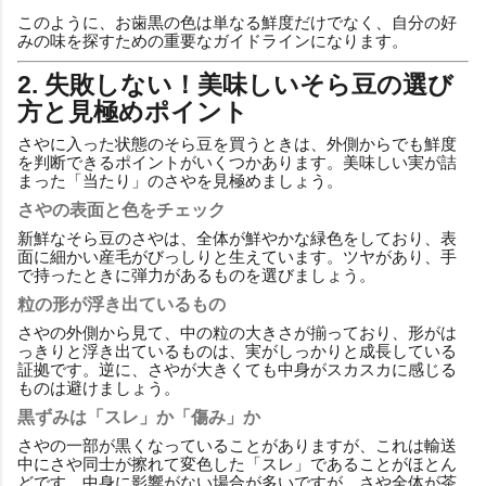
このように、お歯黒の色は単なる鮮度だけでなく、自分の好
みの味を探すための重要なガイドラインになります。
2. 失敗しない！美味しいそら豆の選び
方と見極めポイント
さやに入った状態のそら豆を買うときは、外側からでも鮮度
を判断できるポイントがいくつかあります。美味しい実が詰
まった「当たり」のさやを見極めましょう。
さやの表面と色をチェック
新鮮なそら豆のさやは、全体が鮮やかな緑色をしており、表
面に細かい産毛がびっしりと生えています。ツヤがあり、手
で持ったときに弾力があるものを選びましょう。
粒の形が浮き出ているもの
さやの外側から見て、中の粒の大きさが揃っており、形がは
っきりと浮き出ているものは、実がしっかりと成長している
証拠です。逆に、さやが大きくても中身がスカスカに感じる
ものは避けましょう。
黒ずみは「スレ」か「傷み」か
さやの一部が黒くなっていることがありますが、これは輸送
中にさや同士が擦れて変色した「スレ」であることがほとん
どです。中身に影響がない場合が多いですが、さや全体が茶