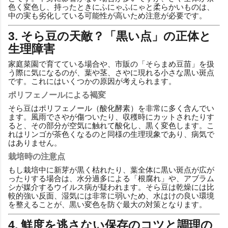
色く変色し、持ったときにふにゃふにゃと柔らかいものは、
中の実も劣化している可能性が高いため注意が必要です。
3. そら豆の天敵？「黒い点」の正体と
生理障害
家庭菜園で育てている場合や、市販の「そらまめ豆苗」を扱
う際に気になるのが、葉や茎、さやに現れる小さな黒い斑点
です。これにはいくつかの原因が考えられます。
ポリフェノールによる褐変
そら豆はポリフェノール（酸化酵素）を非常に多く含んでい
ます。風雨でさやが傷ついたり、収穫時にカットされたりす
ると、その部分が空気に触れて酸化し、黒く変色します。こ
れはリンゴが茶色くなるのと同様の生理現象であり、病気で
はありません。
栽培時の注意点
もし栽培中に新芽が黒く枯れたり、葉全体に黒い斑点が広が
ったりする場合は、水分過多による「根腐れ」や、アブラム
シが媒介するウイルス病が疑われます。そら豆は乾燥には比
較的強い反面、湿気には非常に弱いため、水はけの良い環境
を整えることが、黒い変色を防ぐ最大の対策となります。
4. 鮮度を逃さない保存のコツと調理の