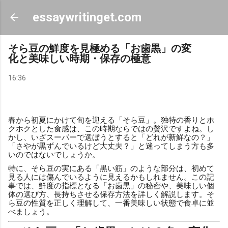
スキップしてメイン コンテンツに移動
essaywritinget.com
そら豆の鮮度を見極める「お歯黒」の変
化と美味しい時期・保存の極意
16:36
春から初夏にかけて旬を迎える「そら豆」。独特の香りとホ
クホクとした食感は、この時期ならではの贅沢ですよね。し
かし、いざスーパーで選ぼうとすると「どれが新鮮なの？」
「さやが黒ずんでいるけど大丈夫？」と迷ってしまう方も多
いのではないでしょうか。
特に、そら豆の実にある「黒い筋」のような部分は、初めて
見る人には傷んでいるように見えるかもしれません。この記
事では、鮮度の指標となる「お歯黒」の秘密や、美味しい個
体の選び方、長持ちさせる保存方法を詳しく解説します。そ
ら豆の性質を正しく理解して、一番美味しい状態で食卓に並
べましょう。