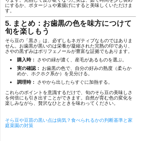
にするか、ポタージュや素揚げにすると美味しくいただけま
す。
5. まとめ：お歯黒の色を味方につけて
旬を楽しもう
そら豆の「黒さ」は、必ずしもネガティブなものではありま
せん。お歯黒が黒いのは栄養が凝縮された完熟の印であり、
さやの黒ずみはポリフェノールが豊富な証拠でもあります。
購入時：
さやの緑が濃く、産毛があるものを選ぶ。
実の確認：
お歯黒の色で、自分の好みの熟度（柔らか
めか、ホクホク系か）を見分ける。
調理時：
さやから出したらすぐに加熱する。
これらのポイントを意識するだけで、旬のそら豆の美味しさ
を何倍にも引き出すことができます。自然が育む色の変化を
楽しみながら、贅沢なひとときを味わってください。
そら豆や豆苗の黒い点は病気？食べられるかの判断基準と家
庭菜園の対策