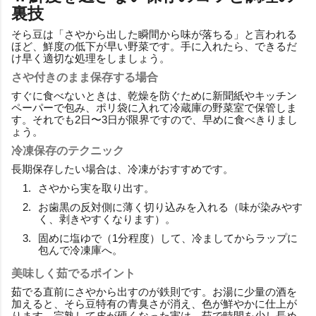
裏技
そら豆は「さやから出した瞬間から味が落ちる」と言われる
ほど、鮮度の低下が早い野菜です。手に入れたら、できるだ
け早く適切な処理をしましょう。
さや付きのまま保存する場合
すぐに食べないときは、乾燥を防ぐために新聞紙やキッチン
ペーパーで包み、ポリ袋に入れて冷蔵庫の野菜室で保管しま
す。それでも2日〜3日が限界ですので、早めに食べきりまし
ょう。
冷凍保存のテクニック
長期保存したい場合は、冷凍がおすすめです。
さやから実を取り出す。
お歯黒の反対側に薄く切り込みを入れる（味が染みやす
く、剥きやすくなります）。
固めに塩ゆで（1分程度）して、冷ましてからラップに
包んで冷凍庫へ。
美味しく茹でるポイント
茹でる直前にさやから出すのが鉄則です。お湯に少量の酒を
加えると、そら豆特有の青臭さが消え、色が鮮やかに仕上が
ります。完熟して皮が硬くなった実は、茹で時間を少し長め