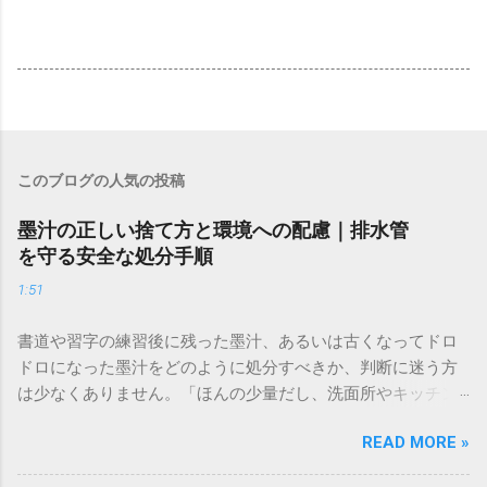
このブログの人気の投稿
墨汁の正しい捨て方と環境への配慮｜排水管
を守る安全な処分手順
1:51
書道や習字の練習後に残った墨汁、あるいは古くなってドロ
ドロになった墨汁をどのように処分すべきか、判断に迷う方
は少なくありません。「ほんの少量だし、洗面所やキッチン
シンクへ流しても問題ないだろう」と安易に考えてしまう
READ MORE »
と、実は予期せぬトラブルを招く原因となります。 墨汁は、
一般的な生活排水とは性質が大きく異なります。そのまま排