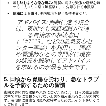
差し込むような急な痛み:
胃腸の異常な緊張や痙攣を鎮
める「抗コリン薬（鎮痙薬）」に分類される市販薬。
便秘による張り:
腸内環境を整える整腸薬など。
アドバイス:
判断に迷う場合
は、夜間でも電話相談ができ
る自治体の相談窓口
（「#7119」などの救急安心セ
ンター事業）を利用し、医師
や看護師などの専門家に現在
の状況を説明してアドバイス
を求めるのが最も安全です。
5. 日頃から胃腸を労わり、急なトラブ
ルを予防するための習慣
夜間の突発的な腹痛を未然に防ぐためには、日々の生活習慣
の中で胃腸に負担をかけない工夫を積み重ねることが大切で
す。長期的に健康なお腹を維持するためのポイントをいくつ
かご紹介します。