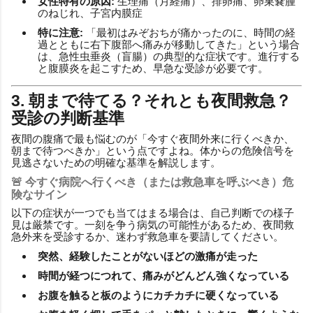
女性特有の原因:
生理痛（月経痛）、排卵痛、卵巣嚢腫
のねじれ、子宮内膜症
特に注意:
「最初はみぞおちが痛かったのに、時間の経
過とともに右下腹部へ痛みが移動してきた」という場合
は、急性虫垂炎（盲腸）の典型的な症状です。進行する
と腹膜炎を起こすため、早急な受診が必要です。
3. 朝まで待てる？それとも夜間救急？
受診の判断基準
夜間の腹痛で最も悩むのが「今すぐ夜間外来に行くべきか、
朝まで待つべきか」という点ですよね。体からの危険信号を
見逃さないための明確な基準を解説します。
🚨 今すぐ病院へ行くべき（または救急車を呼ぶべき）危
険なサイン
以下の症状が一つでも当てはまる場合は、自己判断での様子
見は厳禁です。一刻を争う病気の可能性があるため、夜間救
急外来を受診するか、迷わず救急車を要請してください。
突然、経験したことがないほどの激痛が走った
時間が経つにつれて、痛みがどんどん強くなっている
お腹を触ると板のようにカチカチに硬くなっている