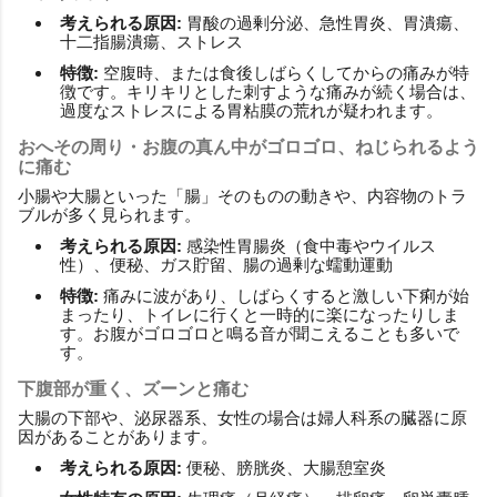
考えられる原因:
胃酸の過剰分泌、急性胃炎、胃潰瘍、
十二指腸潰瘍、ストレス
特徴:
空腹時、または食後しばらくしてからの痛みが特
徴です。キリキリとした刺すような痛みが続く場合は、
過度なストレスによる胃粘膜の荒れが疑われます。
おへその周り・お腹の真ん中がゴロゴロ、ねじられるよう
に痛む
小腸や大腸といった「腸」そのものの動きや、内容物のトラ
ブルが多く見られます。
考えられる原因:
感染性胃腸炎（食中毒やウイルス
性）、便秘、ガス貯留、腸の過剰な蠕動運動
特徴:
痛みに波があり、しばらくすると激しい下痢が始
まったり、トイレに行くと一時的に楽になったりしま
す。お腹がゴロゴロと鳴る音が聞こえることも多いで
す。
下腹部が重く、ズーンと痛む
大腸の下部や、泌尿器系、女性の場合は婦人科系の臓器に原
因があることがあります。
考えられる原因:
便秘、膀胱炎、大腸憩室炎