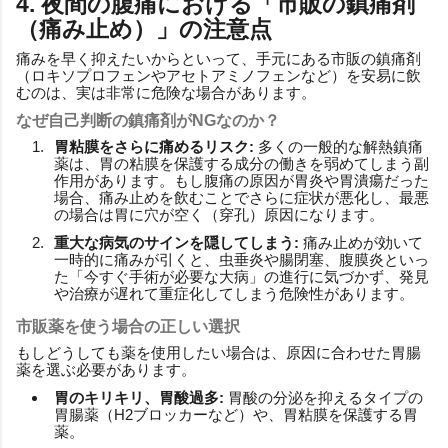
4. 夜間の腹痛における「市販の鎮痛剤
（痛み止め）」の注意点
痛みを早く抑えたいからといって、手元にある市販の鎮痛剤
（ロキソプロフェンやアセトアミノフェンなど）を安易に飲
むのは、実は非常に危険な場合があります。
なぜ自己判断の鎮痛剤がNGなのか？
胃粘膜をさらに痛めるリスク:
多くの一般的な解熱鎮痛
薬は、胃の粘膜を保護する成分の働きを弱めてしまう副
作用があります。もし腹痛の原因が胃炎や胃潰瘍だった
場合、痛み止めを飲むことでさらに症状が悪化し、最悪
の場合は胃に穴が空く（穿孔）原因になります。
重大な病気のサインを隠してしまう:
痛み止めが効いて
一時的に痛みが引くと、虫垂炎や腸閉塞、腹膜炎といっ
た「今すぐ手術が必要な大病」の進行に気づかず、発見
や治療が遅れて重症化してしまう危険性があります。
市販薬を使う場合の正しい選択
もしどうしても薬を使用したい場合は、原因に合わせた胃腸
薬を選ぶ必要があります。
胃のキリキリ、胃酸過多:
胃酸の分泌を抑えるタイプの
胃腸薬（H2ブロッカーなど）や、胃粘膜を保護する胃
薬。