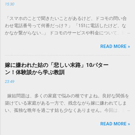
15:30
容器を適切に分別する方法を徹底解説します。 墨汁を「排水
口に流してはいけない」3つの理由 墨汁の主成分は「煤（す
「スマホのことで聞きたいことがあるけど、ドコモの問い合
す）」と「膠（にかわ）」、そして水です。これらは非常に
わせ電話番号って何番だっけ？」 「151に電話したけど、な
微細かつ独特の粘性を持っているため、下水処理や配管維持
かなか繋がらない…」 ドコモのサービスや料金について、疑
の観点から以下の問題が発生します。 1. 環境への深刻な負荷
問や困りごとがあった時、一番に頼りになるのが「ドコモイ
墨汁に含まれる煤の粒子は極めて微細です。現代の排水処理
READ MORE »
ンフォメーションセンター」の専用電話番号「151」ですよ
施設であっても、これらの微粒子を完全に分解・除去するこ
ね。 でも、「 ドコモ151は何時まで 営業しているの？」「
とは容易ではありません。大量に流し続けると河川や海まで
151は何時から 受付可能なの？」と営業時間がわからず、な
到達し、水質の濁りや生態系へ悪影響を及ぼすリスクがあり
嫁に嫌われた姑の「悲しい末路」10パター
かなか電話ができない方もいるかもしれません。 この記事で
ます。 2. 排水管の詰まりと劣化 墨汁の粘度を保っている「膠
ン！体験談から学ぶ教訓
は、ドコモ151の営業時間や、電話が繋がりやすい時間帯、さ
（ゼラチン質）」は、温度が下がると固まる性質がありま
23:49
らには電話がつながらない時の対処法をわかりやすく解説し
す。排水管内で墨汁が冷えて付着すると、管の通り道を狭
ます。 1. ドコモ151の営業時間は午前9時～午後8時 結論から
め、深刻な詰まりを引き起こします。特に築年数が経過した
嫁姑問題は、多くの家庭で悩みの種ですよね。良好な関係を
言うと、ドコモのインフォメーションセンター「151」の受付
住宅では配管トラブルが起きやすく、修理費用が高額になる
築けている家庭がある一方で、残念ながら嫁に嫌われてしま
時間は、 午前9時から午後8時まで です。 年中無休で、土日
ケースも珍しくありません。 3. 頑固なシミと汚れの沈着 陶器
い、孤独な晩年を過ごす姑も少なくありません。今回は、嫁
祝日も営業しています。「 151 営業時間 」を気にする際、ま
やホーロー製のシンクに墨汁が付着すると、細かい粒子が素
に嫌われてしまった姑がたどる可能性のある「悲しい末路」
ず「夜8時まで」と覚えておけば、仕事帰りでも少し余裕を持
材の隙間に入り込み、取れない黒ずみとなります。一度素材
READ MORE »
を10パターンご紹介します。実体験に基づいたエピソードも
って連絡することができますね。 この時間内であれば、ドコ
に浸透してしまうと、市販の洗剤や漂白剤を使っても完全に
交えながら、なぜそうなってしまうのか、どうすれば避けら
モの携帯電話から151にダイヤルすることで、無料でオペレー