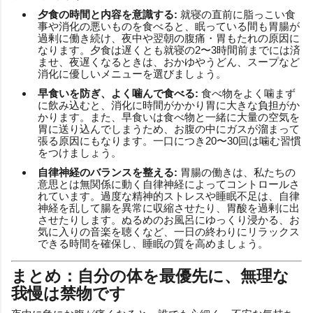
夕食の時間と内容を意識する:
就寝の直前に脂っこい食
事や消化の悪いものを食べると、眠っている間も胃腸が
過剰に働き続け、夜中や翌朝の腹痛・胃もたれの原因に
なります。夕食は遅くとも就寝の2〜3時間前までには済
ませ、夜遅くなるときは、おかゆやうどん、スープなど
消化に優しいメニューを選びましょう。
早食いを防ぎ、よく噛んで食べる:
食べ物をよく噛まず
に飲み込むと、消化に時間がかかり胃に大きな負担がか
かります。また、早食いは食べ物と一緒に大量の空気を
胃に送り込んでしまうため、お腹の中にガスが溜まって
張る原因にもなります。一口につき20〜30回は噛む習慣
をつけましょう。
自律神経のバランスを整える:
胃腸の働きは、私たちの
意思とは無関係に動く自律神経によってコントロールさ
れています。過度な精神的ストレスや睡眠不足は、自律
神経を乱して腸を異常に収縮させたり、胃酸を過剰に出
させたりします。ぬるめのお風呂にゆっくり浸かる、お
気に入りの音楽を聴くなど、一日の終わりにリラックス
できる時間を確保し、睡眠の質を高めましょう。
まとめ：自分の体を最優先に、無理な
我慢は禁物です