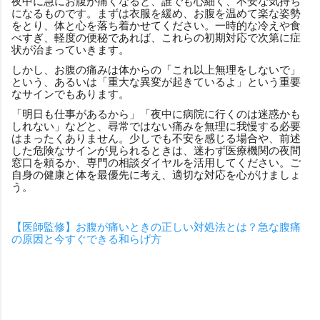
夜中に急にお腹が痛くなると、誰でも心細く、不安な気持ち
になるものです。まずは衣服を緩め、お腹を温めて楽な姿勢
をとり、体と心を落ち着かせてください。一時的な冷えや食
べすぎ、軽度の便秘であれば、これらの初期対応で次第に症
状が治まっていきます。
しかし、お腹の痛みは体からの「これ以上無理をしないで」
という、あるいは「重大な異変が起きているよ」という重要
なサインでもあります。
「明日も仕事があるから」「夜中に病院に行くのは迷惑かも
しれない」などと、尋常ではない痛みを無理に我慢する必要
はまったくありません。少しでも不安を感じる場合や、前述
した危険なサインが見られるときは、迷わず医療機関の夜間
窓口を頼るか、専門の相談ダイヤルを活用してください。ご
自身の健康と体を最優先に考え、適切な対応を心がけましょ
う。
【医師監修】お腹が痛いときの正しい対処法とは？急な腹痛
の原因と今すぐできる和らげ方