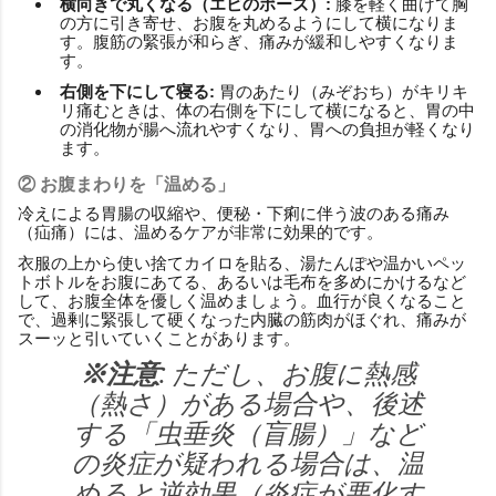
横向きで丸くなる（エビのポーズ）:
膝を軽く曲げて胸
の方に引き寄せ、お腹を丸めるようにして横になりま
す。腹筋の緊張が和らぎ、痛みが緩和しやすくなりま
す。
右側を下にして寝る:
胃のあたり（みぞおち）がキリキ
リ痛むときは、体の右側を下にして横になると、胃の中
の消化物が腸へ流れやすくなり、胃への負担が軽くなり
ます。
② お腹まわりを「温める」
冷えによる胃腸の収縮や、便秘・下痢に伴う波のある痛み
（疝痛）には、温めるケアが非常に効果的です。
衣服の上から使い捨てカイロを貼る、湯たんぽや温かいペッ
トボトルをお腹にあてる、あるいは毛布を多めにかけるなど
して、お腹全体を優しく温めましょう。血行が良くなること
で、過剰に緊張して硬くなった内臓の筋肉がほぐれ、痛みが
スーッと引いていくことがあります。
※注意:
ただし、お腹に熱感
（熱さ）がある場合や、後述
する「虫垂炎（盲腸）」など
の炎症が疑われる場合は、温
めると逆効果（炎症が悪化す