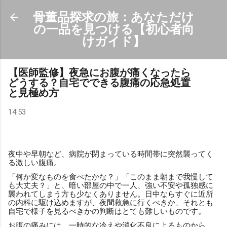
スキップしてメイン コンテンツに移動
骨董品探求の旅：あなただけ
の一品を見つける【初心者向
けガイド】
【医師監修】夜急にお腹が痛くなったら
どうする？自宅でできる腹痛の応急処置
と見極め方
14:53
夜中や早朝など、病院が閉まっている時間帯に突然襲ってく
る激しい腹痛。
「何か変なものを食べたかな？」「このまま朝まで我慢して
も大丈夫？」と、暗い部屋の中で一人、強い不安や孤独感に
襲われてしまう方も少なくありません。日中ならすぐに近所
の内科に駆け込めますが、夜間救急に行くべきか、それとも
自宅で様子を見るべきかの判断はとても難しいものです。
お腹の痛みには、一時的な冷えや消化不良によるものから、