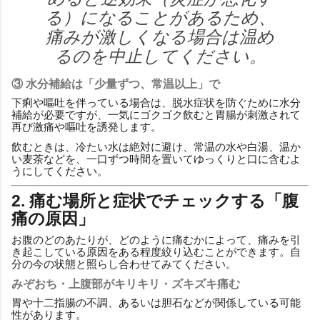
る）になることがあるため、
痛みが激しくなる場合は温め
るのを中止してください。
③ 水分補給は「少量ずつ、常温以上」で
下痢や嘔吐を伴っている場合は、脱水症状を防ぐために水分
補給が必要ですが、一気にゴクゴク飲むと胃腸が刺激されて
再び激痛や嘔吐を誘発します。
飲むときは、冷たい水は絶対に避け、常温の水や白湯、温か
い麦茶などを、一口ずつ時間を置いてゆっくりと口に含むよ
うにしてください。
2. 痛む場所と症状でチェックする「腹
痛の原因」
お腹のどのあたりが、どのように痛むかによって、痛みを引
き起こしている原因をある程度絞り込むことができます。自
分の今の状態と照らし合わせてみてください。
みぞおち・上腹部がキリキリ・ズキズキ痛む
胃や十二指腸の不調、あるいは胆石などが関係している可能
性があります。