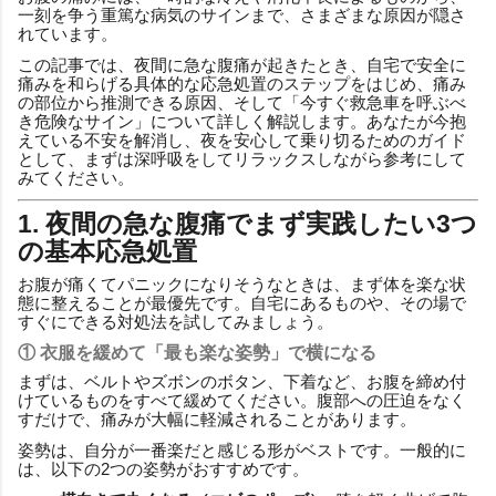
一刻を争う重篤な病気のサインまで、さまざまな原因が隠さ
れています。
この記事では、夜間に急な腹痛が起きたとき、自宅で安全に
痛みを和らげる具体的な応急処置のステップをはじめ、痛み
の部位から推測できる原因、そして「今すぐ救急車を呼ぶべ
き危険なサイン」について詳しく解説します。あなたが今抱
えている不安を解消し、夜を安心して乗り切るためのガイド
として、まずは深呼吸をしてリラックスしながら参考にして
みてください。
1. 夜間の急な腹痛でまず実践したい3つ
の基本応急処置
お腹が痛くてパニックになりそうなときは、まず体を楽な状
態に整えることが最優先です。自宅にあるものや、その場で
すぐにできる対処法を試してみましょう。
① 衣服を緩めて「最も楽な姿勢」で横になる
まずは、ベルトやズボンのボタン、下着など、お腹を締め付
けているものをすべて緩めてください。腹部への圧迫をなく
すだけで、痛みが大幅に軽減されることがあります。
姿勢は、自分が一番楽だと感じる形がベストです。一般的に
は、以下の2つの姿勢がおすすめです。