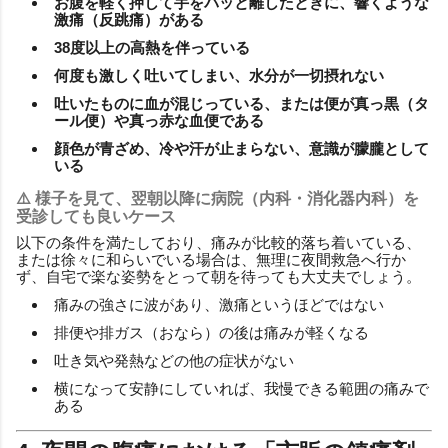
お腹を軽く押して手をパッと離したときに、響くような
激痛（反跳痛）がある
38度以上の高熱を伴っている
何度も激しく吐いてしまい、水分が一切摂れない
吐いたものに血が混じっている、または便が真っ黒（タ
ール便）や真っ赤な血便である
顔色が青ざめ、冷や汗が止まらない、意識が朦朧として
いる
⚠️ 様子を見て、翌朝以降に病院（内科・消化器内科）を
受診しても良いケース
以下の条件を満たしており、痛みが比較的落ち着いている、
または徐々に和らいでいる場合は、無理に夜間救急へ行か
ず、自宅で楽な姿勢をとって朝を待っても大丈夫でしょう。
痛みの強さに波があり、激痛というほどではない
排便や排ガス（おなら）の後は痛みが軽くなる
吐き気や発熱などの他の症状がない
横になって安静にしていれば、我慢できる範囲の痛みで
ある