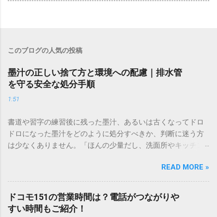
このブログの人気の投稿
墨汁の正しい捨て方と環境への配慮｜排水管
を守る安全な処分手順
1:51
書道や習字の練習後に残った墨汁、あるいは古くなってドロ
ドロになった墨汁をどのように処分すべきか、判断に迷う方
は少なくありません。「ほんの少量だし、洗面所やキッチン
シンクへ流しても問題ないだろう」と安易に考えてしまう
READ MORE »
と、実は予期せぬトラブルを招く原因となります。 墨汁は、
一般的な生活排水とは性質が大きく異なります。そのまま排
水口へ流すことは環境負荷だけでなく、ご自宅の排水設備を
ドコモ151の営業時間は？電話がつながりや
傷める可能性も高いため、非常に危険です。この記事では、
すい時間もご紹介！
墨汁を安全かつ環境に優しい方法で処分するための手順と、