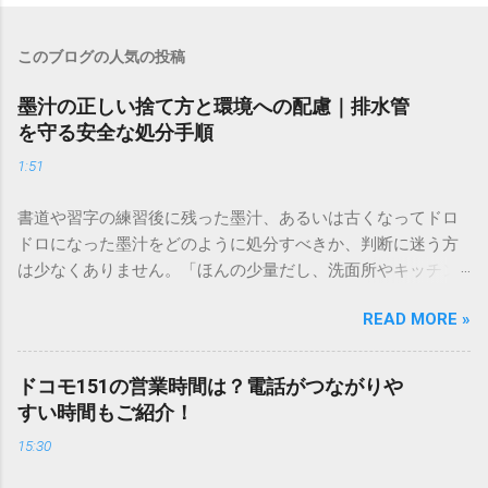
このブログの人気の投稿
墨汁の正しい捨て方と環境への配慮｜排水管
を守る安全な処分手順
1:51
書道や習字の練習後に残った墨汁、あるいは古くなってドロ
ドロになった墨汁をどのように処分すべきか、判断に迷う方
は少なくありません。「ほんの少量だし、洗面所やキッチン
シンクへ流しても問題ないだろう」と安易に考えてしまう
READ MORE »
と、実は予期せぬトラブルを招く原因となります。 墨汁は、
一般的な生活排水とは性質が大きく異なります。そのまま排
水口へ流すことは環境負荷だけでなく、ご自宅の排水設備を
ドコモ151の営業時間は？電話がつながりや
傷める可能性も高いため、非常に危険です。この記事では、
すい時間もご紹介！
墨汁を安全かつ環境に優しい方法で処分するための手順と、
15:30
容器を適切に分別する方法を徹底解説します。 墨汁を「排水
口に流してはいけない」3つの理由 墨汁の主成分は「煤（す