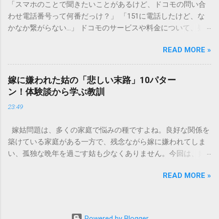
「スマホのことで聞きたいことがあるけど、ドコモの問い合
す）」と「膠（にかわ）」、そして水です。これらは非常に
わせ電話番号って何番だっけ？」 「151に電話したけど、な
微細かつ独特の粘性を持っているため、下水処理や配管維持
かなか繋がらない…」 ドコモのサービスや料金について、疑
の観点から以下の問題が発生します。 1. 環境への深刻な負荷
問や困りごとがあった時、一番に頼りになるのが「ドコモイ
墨汁に含まれる煤の粒子は極めて微細です。現代の排水処理
READ MORE »
ンフォメーションセンター」の専用電話番号「151」ですよ
施設であっても、これらの微粒子を完全に分解・除去するこ
ね。 でも、「 ドコモ151は何時まで 営業しているの？」「
とは容易ではありません。大量に流し続けると河川や海まで
151は何時から 受付可能なの？」と営業時間がわからず、な
到達し、水質の濁りや生態系へ悪影響を及ぼすリスクがあり
嫁に嫌われた姑の「悲しい末路」10パター
かなか電話ができない方もいるかもしれません。 この記事で
ます。 2. 排水管の詰まりと劣化 墨汁の粘度を保っている「膠
ン！体験談から学ぶ教訓
は、ドコモ151の営業時間や、電話が繋がりやすい時間帯、さ
（ゼラチン質）」は、温度が下がると固まる性質がありま
23:49
らには電話がつながらない時の対処法をわかりやすく解説し
す。排水管内で墨汁が冷えて付着すると、管の通り道を狭
ます。 1. ドコモ151の営業時間は午前9時～午後8時 結論から
め、深刻な詰まりを引き起こします。特に築年数が経過した
嫁姑問題は、多くの家庭で悩みの種ですよね。良好な関係を
言うと、ドコモのインフォメーションセンター「151」の受付
住宅では配管トラブルが起きやすく、修理費用が高額になる
築けている家庭がある一方で、残念ながら嫁に嫌われてしま
時間は、 午前9時から午後8時まで です。 年中無休で、土日
ケースも珍しくありません。 3. 頑固なシミと汚れの沈着 陶器
い、孤独な晩年を過ごす姑も少なくありません。今回は、嫁
祝日も営業しています。「 151 営業時間 」を気にする際、ま
やホーロー製のシンクに墨汁が付着すると、細かい粒子が素
に嫌われてしまった姑がたどる可能性のある「悲しい末路」
ず「夜8時まで」と覚えておけば、仕事帰りでも少し余裕を持
材の隙間に入り込み、取れない黒ずみとなります。一度素材
READ MORE »
を10パターンご紹介します。実体験に基づいたエピソードも
って連絡することができますね。 この時間内であれば、ドコ
に浸透してしまうと、市販の洗剤や漂白剤を使っても完全に
交えながら、なぜそうなってしまうのか、どうすれば避けら
モの携帯電話から151にダイヤルすることで、無料でオペレー
落とすことが難しく、住宅の衛生状態を損なう原因となりま
れるのかを考えていきましょう。 1. 息子夫婦との同居が破綻
ターに相談することができます。ただし、ドコモの携帯電話
す。 環境を守る！家庭でできる正しい墨汁の捨て方 家庭で墨
する 「まさか追い出されるなんて…」という声も聞かれるの
以外からの問い合わせは、電話番号や通話料が異なるので注
Powered by Blogger
汁を処分する際は、「液体として流さない」ことが絶対ルー