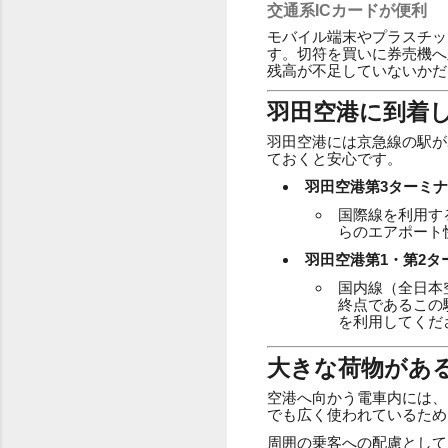
交通系ICカードが便利
モバイル端末やプラスチッ
す。切符を買いに券売機へ
残高が不足していないかだ
羽田空港に到着
羽田空港には京急線の駅が
ておくと安心です。
羽田空港第3ターミ
国際線を利用す
らのエアポート
羽田空港第1・第2タ
国内線（全日本
終点であるこの
を利用してくだ
大きな荷物があ
空港へ向かう電車内には、
でも広く使われているため
周囲の乗客への配慮として