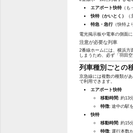
エアポート快特
（も
快特（かいとく）
（
特急・急行
（快特よ
電光掲示板や電車の側面に
注意が必要な列車
2番線ホームには、横浜方
しまうため、必ず「羽田空
列車種別ごとの
京急線には複数の種類があ
で利用できます。
エアポート快特
移動時間
: 約13
特徴
: 途中の
快特
移動時間
: 約15
特徴
: 運行本