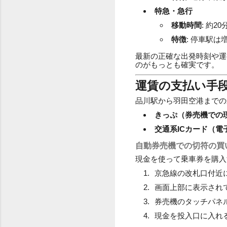
特急・急行
移動時間
: 約20
特徴
: 停車駅
最新の正確な出発時刻や運
のがもっとも確実です。
運賃の支払い手
品川駅から羽田空港までの
きっぷ（券売機での
交通系ICカード（電
自動券売機での切符の買
現金を使って乗車券を購入
京急線の改札口付近
画面上部に表示され
券売機のタッチパネ
現金を投入口に入れ