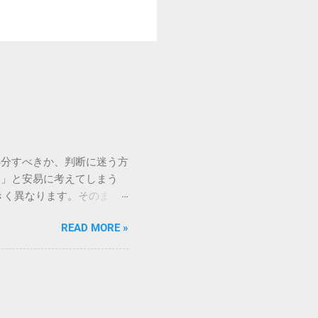
処分すべきか、判断に迷う方
う」と安易に考えてしまう
きく異なります。そのまま
常に危険です。この記事で
READ MORE »
徹底解説します。 墨汁を
」、そして水です。これらは
ます。 1. 環境への深
らの微粒子を完全に分解・
や生態系へ悪影響を及ぼすリ
は、温度が下がると固まる性