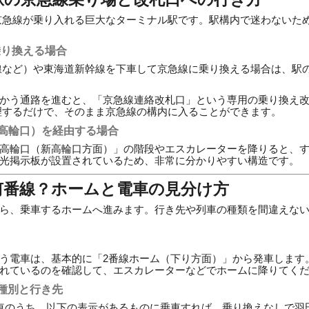
京急線が乗り入れる巨大なターミナル駅です。駅構内で迷わないた
乗り換える場合
線など）や東海道新幹線を下車して京急線に乗り換える場合は、駅
かう通路を進むと、「京急線連絡改札口」という専用の乗り換え
処理するだけで、そのまま京急線の構内に入ることができます。
（高輪口）を経由する場合
高輪口（新高輪口方面）」の階段やエスカレーターを降りると、
光掲示板が設置されているため、非常に分かりやすい構造です。
何番線？ホームと電車の見分け方
ら、乗車するホームへ進みます。行き先や列車の種類を間違えな
う電車は、基本的に「2番線ホーム（下り方面）」から発車します
れているのを確認して、エスカレーターなどでホームに降りてく
種別と行き先
車のうち、以下の表示があるものに乗車すれば、乗り換えなしで羽