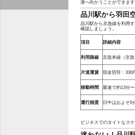
港へ向かうことができます
品川駅から羽田
品川駅から京急線を利用す
確認しましょう。
項目
詳細内容
利用路線
京急本線（京急
片道運賃
現金切符：330円
移動時間
最速で約13分〜
運行頻度
日中はおよそ5
ビジネスでのタイトなスケ
迷わない！品川