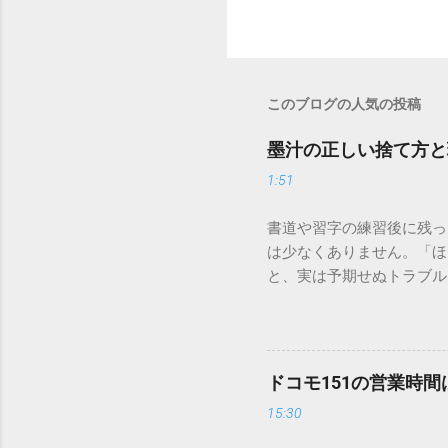
このブログの人気の投稿
墨汁の正しい捨て方と
1:51
書道や習字の練習後に残っ
は少なくありません。「ほ
と、実は予期せぬトラブル
排水口へ流すことは環境負
は、墨汁を安全かつ環境に
「排水口に流してはいけな
非常に微細かつ独特の粘性
ドコモ151の営業時
刻な負荷 墨汁に含まれる
15:30
除去することは容易ではあ
スクがあります。 2. 