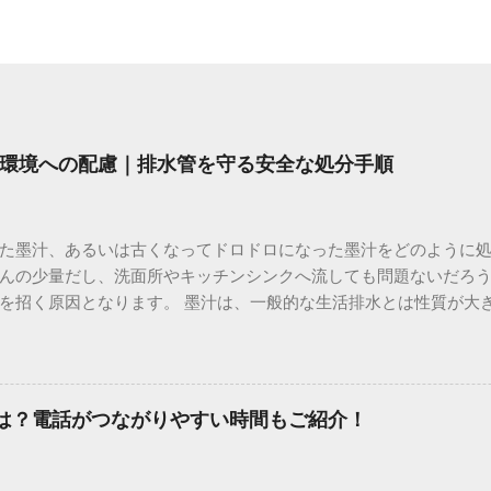
環境への配慮｜排水管を守る安全な処分手順
た墨汁、あるいは古くなってドロドロになった墨汁をどのように
んの少量だし、洗面所やキッチンシンクへ流しても問題ないだろ
を招く原因となります。 墨汁は、一般的な生活排水とは性質が大
荷だけでなく、ご自宅の排水設備を傷める可能性も高いため、非
優しい方法で処分するための手順と、容器を適切に分別する方法を
い」3つの理由 墨汁の主成分は「煤（すす）」と「膠（にかわ）
を持っているため、下水処理や配管維持の観点から以下の問題が発生し
間は？電話がつながりやすい時間もご紹介！
煤の粒子は極めて微細です。現代の排水処理施設であっても、これ
りません。大量に流し続けると河川や海まで到達し、水質の濁り
排水管の詰まりと劣化 墨汁の粘度を保っている「膠（ゼラチン質）」