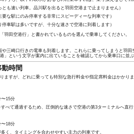
っとも速い列車。品川駅を出ると羽田空港まで止まりません）
主要な駅にのみ停車する非常にスピーディーな列車です）
り停車駅は多いですが、十分な速さで空港に到着します）
「羽田空港行」と書かれているものを選んで乗車してください。
面や三崎口行きの電車も到着します。これらに乗ってしまうと羽田
港」という文字が案内に出ていることを確認してから乗車口に並
移動時間
りますが、どれに乗っても特別な急行料金や指定席料金はかかり
分〜15分
駅をすべて通過するため、圧倒的な速さで空港の第3ターミナルへ直
分〜18分
数が多く、タイミングを合わせやすい主力の列車です。