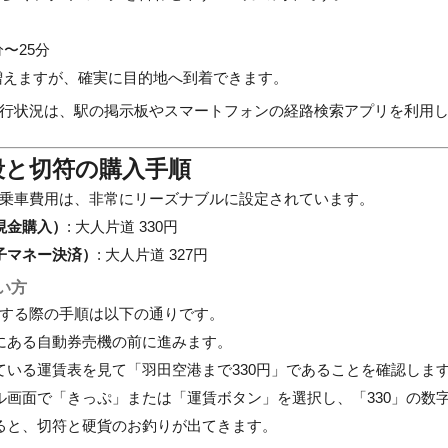
分〜25分
は増えますが、確実に目的地へ到着できます。
行状況は、駅の掲示板やスマートフォンの経路検索アプリを利用
段と切符の購入手順
乗車費用は、非常にリーズナブルに設定されています。
現金購入）
: 大人片道 330円
子マネー決済）
: 大人片道 327円
い方
する際の手順は以下の通りです。
にある自動券売機の前に進みます。
ている運賃表を見て「羽田空港まで330円」であることを確認しま
ル画面で「きっぷ」または「運賃ボタン」を選択し、「330」の数
ると、切符と硬貨のお釣りが出てきます。