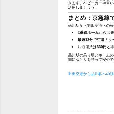
きます。ベビーカーや車い
活用しましょう。
まとめ：京急線
品川駅から羽田空港への移
2番線ホーム
から出発
最速13分
で空港のタ
片道運賃は
330円
と
品川駅の乗り場とホームの
間にゆとりを持って安心で
羽田空港から品川駅への移