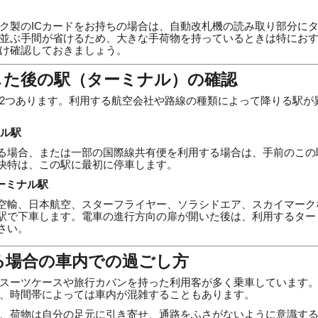
ク製のICカードをお持ちの場合は、自動改札機の読み取り部分に
並ぶ手間が省けるため、大きな手荷物を持っているときは特にお
け確認しておきましょう。
した後の駅（ターミナル）の確認
2つあります。利用する航空会社や路線の種類によって降りる駅が
ナル駅
る場合、または一部の国際線共有便を利用する場合は、手前のこの
快特は、この駅に最初に停車します。
ーミナル駅
空輸、日本航空、スターフライヤー、ソラシドエア、スカイマーク
駅で下車します。電車の進行方向の扉が開いた後は、利用するター
さい。
る場合の車内での過ごし方
スーツケースや旅行カバンを持った利用客が多く乗車しています
、時間帯によっては車内が混雑することもあります。
、荷物は自分の足元に引き寄せ、通路をふさがないように意識す