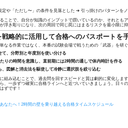
規定や「ただし〜」の条件を見落とした ➔ 引っ掛けのパターンを
ることで、自分が知識のインプットで躓いているのか、それとも
が浮き彫りになり、次の周回で同じ罠にはまるリスクを最小限に
を戦略的に活用して合格へのパスポートを
単なる作業ではなく、本番の試験会場で戦うための「武器」を研
せて、分野別と年度別を使い分ける
あたりの時間を意識し、直前期には2時間の通しで体内時計を作る
ら、図解と消去法を駆使して冷静に選択肢を絞り込む
に組み込むことで、過去問を回すスピードと質は劇的に変化しま
ら、一歩ずつ確実に合格ラインへと近づいていきましょう。日々
はずです！
あなたへ！2時間の壁を乗り越える合格タイムスケジュール