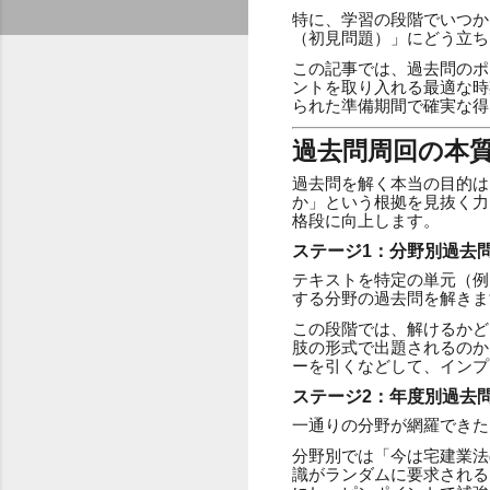
特に、学習の段階でいつか
（初見問題）」にどう立ち
この記事では、過去問のポ
ントを取り入れる最適な時
られた準備期間で確実な得
過去問周回の本
過去問を解く本当の目的は
か」という根拠を見抜く力
格段に向上します。
ステージ1：分野別過去
テキストを特定の単元（例
する分野の過去問を解きま
この段階では、解けるかど
肢の形式で出題されるのか
ーを引くなどして、インプ
ステージ2：年度別過去
一通りの分野が網羅できた
分野別では「今は宅建業法
識がランダムに要求される