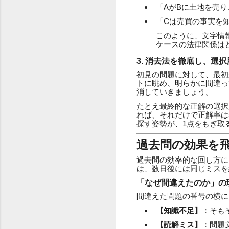
「AがBに土地を売り、
「Cは売買の事実を
このように、文字情
ケースの法律関係は
3. 消去法を徹底し、選
初見の問題に対して、最初
トに眺め、明らかに間違っ
消していきましょう。
たとえ最終的な正解の選択
れば、それだけで正解率は
探す姿勢が、1点をもぎ取
過去問の効果を
過去問の効率的な回し方に
は、数日後には同じミスを
「なぜ間違えたのか」の
間違えた問題の番号の横に
【知識不足】
：そも
【読解ミス】
：問題