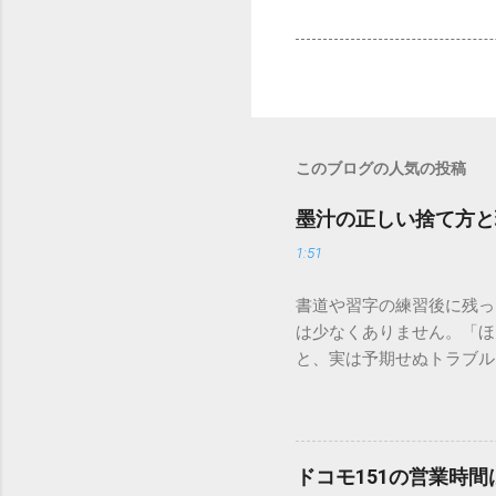
このブログの人気の投稿
墨汁の正しい捨て方と
1:51
書道や習字の練習後に残っ
は少なくありません。「ほ
と、実は予期せぬトラブル
排水口へ流すことは環境負
は、墨汁を安全かつ環境に
「排水口に流してはいけな
非常に微細かつ独特の粘性
ドコモ151の営業時
刻な負荷 墨汁に含まれる