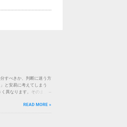
処分すべきか、判断に迷う方
う」と安易に考えてしまう
きく異なります。そのまま
常に危険です。この記事で
READ MORE »
徹底解説します。 墨汁を
」、そして水です。これらは
ます。 1. 環境への深
らの微粒子を完全に分解・