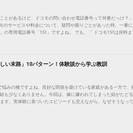
りません。大量に流し続けると河川や海まで到達し、水質の濁り
排水管の詰まりと劣化 墨汁の粘度を保っている「膠（ゼラチン質）」
ことがあるけど、ドコモの問い合わせ電話番号って何番だっけ？」 
墨汁が冷えて付着すると、管の通り道を狭め、深刻な詰まりを引
コモのサービスや料金について、疑問や困りごとがあった時、一番
ブルが起きやすく、修理費用が高額になるケースも珍しくありません。
の専用電話番号「151」ですよね。 でも、「 ドコモ151は何時
のシンクに墨汁が付着すると、細かい粒子が素材の隙間に入り込み
能なの？」と営業時間がわからず、なかなか電話ができない方もいるか
まうと、市販の洗剤や漂白剤を使っても完全に落とすことが難し
時間や、電話が繋がりやすい時間帯、さらには電話がつながらない時
守る！家庭でできる正しい墨汁の捨て方 家庭で墨汁を処分する際は
51の営業時間は午前9時～午後8時 結論から言うと、ドコモのインフォ
下のいずれかの方法で「固形物」として処分してください。 手順
ら午後8時まで です。 年中無休で、土日祝日も営業しています。「 1
で確実な方法は、液体を布や紙に吸わせて固形物に変えることです。
しい末路」10パターン！体験談から学ぶ教訓
と覚えておけば、仕事帰りでも少し余裕を持って連絡することがで
ツの切れ端）、ビニール袋、ゴム手袋 手順： ビニール袋の中に古
ら151にダイヤルすることで、無料でオペレーターに相談すること
を少...
い合わせは、電話番号や通話料が異なるので注意が必要です。 ド
で悩みの種ですよね。良好な関係を築けている家庭がある一方で、
携帯から： 0120-800-000（無料） どちらの番号も、 151 営
姑も少なくありません。今回は、嫁に嫌われてしまった姑がたど
す。 2. 【詳細解説】151は何時から何時まで？混雑を避けるコツ
します。実体験に基づいたエピソードも交えながら、なぜそうなっ
51は何時まで 」といった検索意図に沿って、具体的なスケジュール感
きましょう。 1. 息子夫婦との同居が破綻する 「まさか追い出さ
きる？ 「 151は何時から 」という疑問については、午前9時ちょ
す。最初は良かれと思って始めた同居も、嫁との関係が悪化する
ませたい方は多いですが、実は「 151 営業時間 」の開始直後であ
的に追い詰められたり、夫婦仲にひびが入ったりして、同居を解
：ドコモ151は何時まで対応してくれる？ 「 ドコモ151は何時ま
夫婦との二世帯同居を始めたものの、家事のやり方に口を出しすぎた
す。ただし、手続き内容によっては時間がかかるため、午後7時30