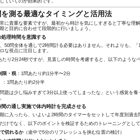
していくのが効果的です。
間を測る最適なタイミングと活用法
常に貴重な要素ですが、最初から時計を気にしすぎると丁寧な理
期と目的に合わせて段階的に行いましょう。
の処理時間を意識する
、50問全体を通しで2時間計る必要はありません。それよりも、「
ロな視点に注目します。
あたり2分24秒ですが、見直しの時間を考慮すると、以下のような
制限・税
：1問あたり約1分半〜2分
）
：1問あたり約2分半
問題は少し悩みすぎて3分以上使ってしまったな」という感覚を養
。
時間の通し実施で体内時計を完成させる
期に入ったら、いよいよ2時間のタイマーをセットして年度別過去
だけでなく、以下のポイントを検証するためのトレーニングとし
こで切れるか
（途中で5分のリフレッシュを挟む位置の検討）