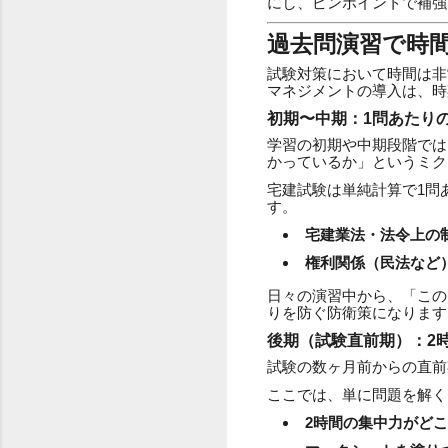
にし、ピンポイントで補強
過去問演習で時
試験対策において時間は非
マネジメントの導入は、時
初期〜中期：1問あたり
学習の初期や中期段階では
かっているか」というミク
宅建試験は単純計算で1問
す。
宅建業法・法令上の
権利関係（民法など
日々の演習中から、「この
りを防ぐ防衛策になります
後期（試験直前期）：2
試験の数ヶ月前からの直前
ここでは、単に問題を解く
2時間の集中力がど