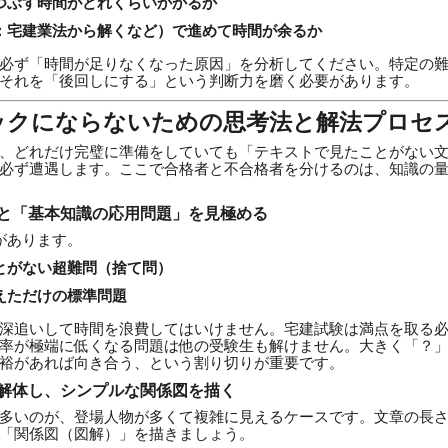
つぶす時間がどれくらいかかるか
：宅建業法から解くなど）で進めて時間が余るか
必ず「時間が足りなくなった原因」を分析してください。特定の難
それを「後回しにする」という判断力を磨く必要があります。
ックにならないための思考法と解法プロセ
、どれだけ完璧に準備をしていても「テキストで見たことがない
必ず遭遇します。ここで合格者と不合格者を分けるのは、知識の
」と「基本知識の応用問題」を見極める
があります。
とがない超難問（捨て問）
えただけの標準問題
深追いして時間を浪費してはいけません。宅建試験は満点を取る
率が極端に低くなる問題は他の受験生も解けません。大きく「？
裕があれば向き合う、という割り切りが重要です。
に解体し、シンプルな関係図を描く
多いのが、登場人物が多くて複雑に見えるケースです。文章の長
「関係図（図解）」を描きましょう。