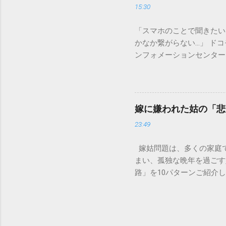
15:30
除去することは容易ではあ
スクがあります。 2. 
「スマホのことで聞きたい
質があります。排水管内で
かなか繋がらない…」 ド
経過した住宅では配管トラ
ンフォメーションセンター」
の沈着 陶器やホーロー製
151は何時から 受付可
す。一度素材に浸透してし
では、ドコモ151の営業
原因となります。 環境を
説します。 1. ドコモ1
ことが絶対ルールです。以
の受付時間は、 午前9時か
「可燃ごみ」へ 最も手軽
嫁に嫌われた姑の「悲
る際、まず「夜8時まで」
不要な布（タオルやTシャ
23:49
れば、ドコモの携帯電話か
ます。 そこに処分したい墨汁
モの携帯電話以外からの問
嫁姑問題は、多くの家庭
151（無料） 一般電話・他社
まい、孤独な晩年を過ごす
後8時」の受付となっていま
路」を10パターンご紹介
151は何時から 」「 1
避けられるのかを考えてい
番：151は何時から電話で
かれるのが、同居の破綻で
朝の早い段階で手続きを済
う状態に。結局、嫁が精神
いため注意が必要です。 夜
です。 体験談: 「息子
午後8時までとなっていま