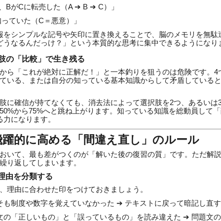
BがCに転売した（A ➔ B ➔ C）」
知っていた（C＝悪意）」
報をシンプルな記号や矢印に置き換えることで、脳のメモリを無駄
どうなるんだっけ？」という本質的な思考に集中できるようになり
択肢の「比較」で生き残る
から「これが絶対に正解だ！」と一本釣りを狙うのは危険です。4
ている、または自分の知っている基本知識からして矛盾していると
肢に確信が持てなくても、消去法によって選択肢を2つ、あるいは
50%から75%へと跳ね上がります。知っている知識を総動員して
る力になります。
飛躍的に高める「間違え直し」のルール
おいて、最も差がつくのが「解いた後の復習の質」です。ただ解
繰り返してしまいます。
理由を分類する
、理由に合わせた印をつけておきましょう。
そも制度や数字を覚えていなかった ➔ テキストに戻って暗記し直
文の「正しいもの」と「誤っているもの」を読み違えた ➔ 問題文