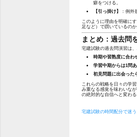
癖をつける。
【引っ掛け】
：例外
このように理由を明確にす
足など）で躓いているのか
まとめ：過去問
宅建試験の過去問演習は、
時期や習熟度に合わ
学習中期からは1問
初見問題に出会った
これらの戦略を日々の学習
み重なる感覚を味わいなが
の絶対的な自信へと変わる
宅建試験の時間配分で迷う