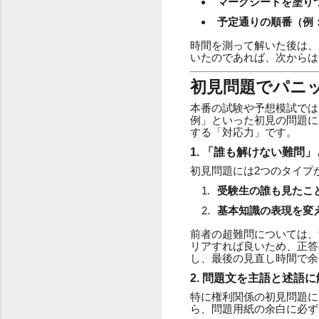
マークシートを塗り
予定通りの順番（例
時間を測って解いた後は、
いたのであれば、次からは
初見問題でパニ
本番の試験や予想模試では
例」といった初見の問題に
する「対応力」です。
1. 「誰も解けない難問
初見問題には2つのタイプ
受験生の誰も見たこ
基本知識の表現を変
前者の超難問については、
リアすれば良いため、正答
し、最後の見直し時間で余
2. 問題文を主語と述語
特に権利関係の初見問題に
ら、問題用紙の余白に必ず