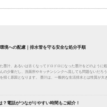
環境への配慮｜排水管を守る安全な処分手順
た墨汁、あるいは古くなってドロドロになった墨汁をどのように
んの少量だし、洗面所やキッチンシンクへ流しても問題ないだろ
を招く原因となります。 墨汁は、一般的な生活排水とは性質が大
荷だけでなく、ご自宅の排水設備を傷める可能性も高いため、非
優しい方法で処分するための手順と、容器を適切に分別する方法を
い」3つの理由 墨汁の主成分は「煤（すす）」と「膠（にかわ）
を持っているため、下水処理や配管維持の観点から以下の問題が発生し
間は？電話がつながりやすい時間もご紹介！
煤の粒子は極めて微細です。現代の排水処理施設であっても、これ