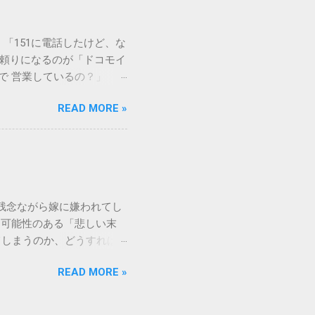
や生態系へ悪影響を及ぼすリ
は、温度が下がると固まる性
「151に電話したけど、な
き起こします。特に築年数が
に頼りになるのが「ドコモイ
 3. 頑固なシミと汚れ
まで 営業しているの？」「
、取れない黒ずみとなりま
もしれません。 この記事
く、住宅の衛生状態を損なう
READ MORE »
の対処法をわかりやすく解
、「液体として流さない」
メーションセンター「151」
1：新聞紙や古布に吸わせて
51 営業時間 」を気にす
 準備するもの： 古新聞、
きますね。 この時間内であ
新聞や不要な布を敷き詰め
ができます。ただし、ドコ
コモの携帯電話から：
残念ながら嫁に嫌われてし
業時間 と同じく「午前9時～午
る可能性のある「悲しい末
 ここでは、さらに詳しく「
てしまうのか、どうすれば
を見ていきましょう。 朝一
れるなんて…」という声も聞
うどに受付が開始されます。
READ MORE »
と、家の中で常に緊張感が漂
る9時は、電話が集中しやす
消せざるを得なくなるケース
で 」という点については、
り、孫の教育方針で意見した
分頃までには電話をかけ始