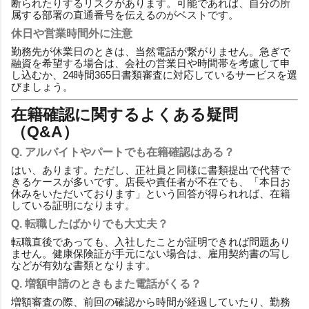
断られたりするリスクがあります。可能であれば、自分の所
属する部署の直通番号を伝えるのがベストです。
休日や営業時間外に注意
勤務先が休業日のときは、当然電話が繋がりません。急ぎで
融資を希望する場合は、会社の営業日や時間帯を考慮して申
し込むか、24時間365日書類審査に対応しているサービスを選
びましょう。
在籍確認に関するよくある疑問
（Q&A）
Q. アルバイトやパートでも在籍確認はある？
はい、あります。ただし、正社員と同様に書類提出で代替で
きるケースが多いです。店長や責任者が不在でも、「本日お
休みをいただいております」という回答が得られれば、在籍
している証明になります。
Q. 転職したばかりでも大丈夫？
転職直後であっても、入社したことが証明できれば問題あり
ません。健康保険証が手元にない場合は、雇用契約書の写し
などが有効な書類となります。
Q. 増額申請のときもまた電話がくる？
増額審査の際、前回の確認から時間が経過していたり、勤務