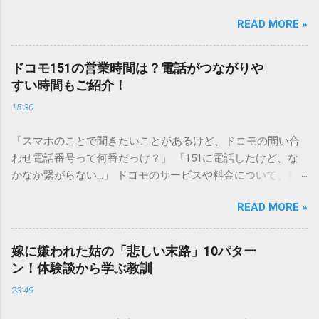
シンクへ流しても問題ないだろう」と安易に考えてしまう
READ MORE »
と、実は予期せぬトラブルを招く原因となります。 墨汁は、
一般的な生活排水とは性質が大きく異なります。そのまま排
水口へ流すことは環境負荷だけでなく、ご自宅の排水設備を
ドコモ151の営業時間は？電話がつながりや
傷める可能性も高いため、非常に危険です。この記事では、
すい時間もご紹介！
墨汁を安全かつ環境に優しい方法で処分するための手順と、
15:30
容器を適切に分別する方法を徹底解説します。 墨汁を「排水
口に流してはいけない」3つの理由 墨汁の主成分は「煤（す
「スマホのことで聞きたいことがあるけど、ドコモの問い合
す）」と「膠（にかわ）」、そして水です。これらは非常に
わせ電話番号って何番だっけ？」 「151に電話したけど、な
微細かつ独特の粘性を持っているため、下水処理や配管維持
かなか繋がらない…」 ドコモのサービスや料金について、疑
の観点から以下の問題が発生します。 1. 環境への深刻な負荷
問や困りごとがあった時、一番に頼りになるのが「ドコモイ
墨汁に含まれる煤の粒子は極めて微細です。現代の排水処理
READ MORE »
ンフォメーションセンター」の専用電話番号「151」ですよ
施設であっても、これらの微粒子を完全に分解・除去するこ
ね。 でも、「 ドコモ151は何時まで 営業しているの？」「
とは容易ではありません。大量に流し続けると河川や海まで
151は何時から 受付可能なの？」と営業時間がわからず、な
到達し、水質の濁りや生態系へ悪影響を及ぼすリスクがあり
嫁に嫌われた姑の「悲しい末路」10パター
かなか電話ができない方もいるかもしれません。 この記事で
ます。 2. 排水管の詰まりと劣化 墨汁の粘度を保っている「膠
ン！体験談から学ぶ教訓
は、ドコモ151の営業時間や、電話が繋がりやすい時間帯、さ
（ゼラチン質）」は、温度が下がると固まる性質がありま
23:49
らには電話がつながらない時の対処法をわかりやすく解説し
す。排水管内で墨汁が冷えて付着すると、管の通り道を狭
ます。 1. ドコモ151の営業時間は午前9時～午後8時 結論から
め、深刻な詰まりを引き起こします。特に築年数が経過した