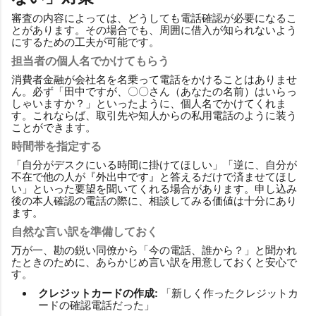
審査の内容によっては、どうしても電話確認が必要になるこ
とがあります。その場合でも、周囲に借入が知られないよう
にするための工夫が可能です。
担当者の個人名でかけてもらう
消費者金融が会社名を名乗って電話をかけることはありませ
ん。必ず「田中ですが、〇〇さん（あなたの名前）はいらっ
しゃいますか？」といったように、個人名でかけてくれま
す。これならば、取引先や知人からの私用電話のように装う
ことができます。
時間帯を指定する
「自分がデスクにいる時間に掛けてほしい」「逆に、自分が
不在で他の人が『外出中です』と答えるだけで済ませてほし
い」といった要望を聞いてくれる場合があります。申し込み
後の本人確認の電話の際に、相談してみる価値は十分にあり
ます。
自然な言い訳を準備しておく
万が一、勘の鋭い同僚から「今の電話、誰から？」と聞かれ
たときのために、あらかじめ言い訳を用意しておくと安心で
す。
クレジットカードの作成:
「新しく作ったクレジットカ
ードの確認電話だった」