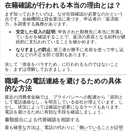
在籍確認が行われる本当の理由とは？
まず知っておきたいのは、なぜ在籍確認が必要なのかという
点です。金融機関は貸金業法に基づき、申込者の「返済能
力」を調査する義務があります。
安定した収入の証明:
申告された勤務先に本当に所属し
ているかを確認することで、返済の原資となる給料が継
続的に支払われていることを確かめます。
なりすましの防止:
第三者が勝手に名前を使って申し込
むなどの不正を防ぐ役割もあります。
決して「借金をバラすため」に行われるものではないこと
を、まずは理解しておきましょう。
職場への電話連絡を避けるための具体
的な方法
最近の消費者金融では、プライバシーへの配慮から「原則と
して電話連絡なし」を明言している会社が増えています。し
かし、状況によっては確認が必要になるケースもあります。
電話を避けるために有効な手段を確認しましょう。
書類提出による代替確認を相談する
最も確実な方法は、電話の代わりに「働いていることが証明