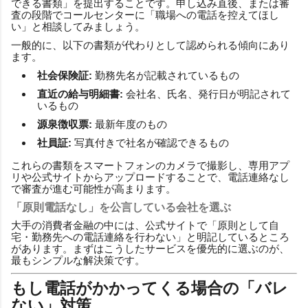
できる書類」を提出することです。申し込み直後、または審
査の段階でコールセンターに「職場への電話を控えてほし
い」と相談してみましょう。
一般的に、以下の書類が代わりとして認められる傾向にあり
ます。
社会保険証:
勤務先名が記載されているもの
直近の給与明細書:
会社名、氏名、発行日が明記されて
いるもの
源泉徴収票:
最新年度のもの
社員証:
写真付きで社名が確認できるもの
これらの書類をスマートフォンのカメラで撮影し、専用アプ
リや公式サイトからアップロードすることで、電話連絡なし
で審査が進む可能性が高まります。
「原則電話なし」を公言している会社を選ぶ
大手の消費者金融の中には、公式サイトで「原則として自
宅・勤務先への電話連絡を行わない」と明記しているところ
があります。まずはこうしたサービスを優先的に選ぶのが、
最もシンプルな解決策です。
もし電話がかかってくる場合の「バレ
ない」対策