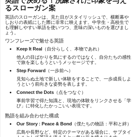
英語で決める！洗練された印象を与え
るスローガン案
英語のスローガンは、見た目がスタイリッシュで、横断幕や
しおりの表紙にした際に非常に映えます。中学生・高校生で
も理解しやすい単語を使いつつ、意味の深いものを選びまし
ょう。
ワンフレーズで魅せる英語
Keep It Real
（自分らしく、本物であれ）
他人の目ばかりを気にするのではなく、自分たちの感性
で旅を楽しもうというメッセージです。
Step Forward
（一歩前へ）
見知らぬ土地で新しい体験をすることで、一歩成長しよ
うという前向きな姿勢を表します。
Connect the Dots
（点をつなぐ）
事前学習で得た知識と、現地の体験をリンクさせる「学
び」に特化したかっこいい表現です。
熟語を組み合わせた構成
Our Story : Peace & Bond
（僕たちの物語：平和と絆）
広島や長野など、特定のテーマがある場合に、サブタイ