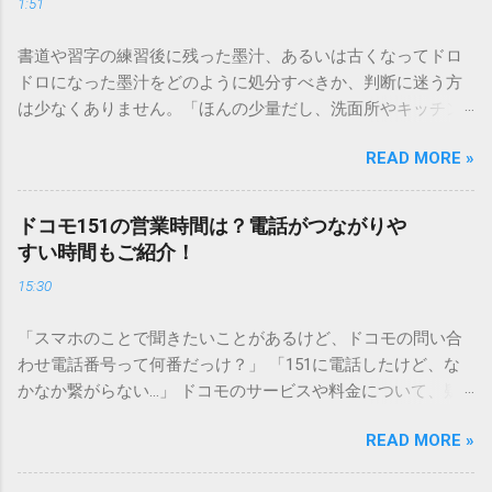
1:51
書道や習字の練習後に残った墨汁、あるいは古くなってドロ
ドロになった墨汁をどのように処分すべきか、判断に迷う方
は少なくありません。「ほんの少量だし、洗面所やキッチン
シンクへ流しても問題ないだろう」と安易に考えてしまう
READ MORE »
と、実は予期せぬトラブルを招く原因となります。 墨汁は、
一般的な生活排水とは性質が大きく異なります。そのまま排
水口へ流すことは環境負荷だけでなく、ご自宅の排水設備を
ドコモ151の営業時間は？電話がつながりや
傷める可能性も高いため、非常に危険です。この記事では、
すい時間もご紹介！
墨汁を安全かつ環境に優しい方法で処分するための手順と、
15:30
容器を適切に分別する方法を徹底解説します。 墨汁を「排水
口に流してはいけない」3つの理由 墨汁の主成分は「煤（す
「スマホのことで聞きたいことがあるけど、ドコモの問い合
す）」と「膠（にかわ）」、そして水です。これらは非常に
わせ電話番号って何番だっけ？」 「151に電話したけど、な
微細かつ独特の粘性を持っているため、下水処理や配管維持
かなか繋がらない…」 ドコモのサービスや料金について、疑
の観点から以下の問題が発生します。 1. 環境への深刻な負荷
問や困りごとがあった時、一番に頼りになるのが「ドコモイ
墨汁に含まれる煤の粒子は極めて微細です。現代の排水処理
READ MORE »
ンフォメーションセンター」の専用電話番号「151」ですよ
施設であっても、これらの微粒子を完全に分解・除去するこ
ね。 でも、「 ドコモ151は何時まで 営業しているの？」「
とは容易ではありません。大量に流し続けると河川や海まで