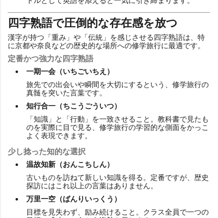
トルとして英語を添えると一気に引き締まります。
四字熟語で圧倒的な存在感を放つ
漢字が持つ「重み」や「伝統」を感じさせる四字熟語は、特
に京都や奈良などの歴史的な場所への修学旅行に最適です。
定番かつ強力な四字熟語
一期一会（いちごいちえ）
旅先での出会いや瞬間を大切にするという、修学旅行の
真髄を突いた言葉です。
知行合一（ちこうごういつ）
「知識」と「行動」を一致させること。教科書で見たも
のを実際に目で見る、修学旅行の学習的な側面をかっこ
よく表現できます。
少し捻った知的な選択
温故知新（おんこちしん）
古いものを訪ねて新しい知識を得る。定番ですが、歴史
探訪にはこれ以上の言葉はありません。
万里一空（ばんりいっくう）
目標を見失わず、励み続けること。クラス全員で一つの