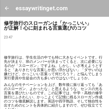
スキップしてメイン コンテンツに移動
essaywritinget.com
修学旅行のスローガンは「かっこいい」
が正解！心に刻まれる言葉選びのコツ
23:47
修学旅行は、学生生活の中でも特に大きなイベントです。行
先が決まり、班のメンバーが決まってくると、次に必要にな
るのが「スローガン」ですよね。しかし、いざ考えようとす
ると「ありきたりな言葉しか思い浮かばない」「ダサいのは
嫌だけど、かっこいい言葉って何だろう？」と悩んでしまう
実行委員や生徒会の方も多いのではないでしょうか。
みんなのモチベーションを上げ、数年後に振り返っても「あ
のスローガン、よかったな」と思えるような、センスの光る
言葉を選びたいものです。この記事では、中学・高校の修学
旅行にふさわしい、かっこよくて記憶に残るスローガン作成
のコツを徹底解説します。英語や四字熟語、そして独自性を
出すためのヒントを具体的に紹介しますので、ぜひ役立てて