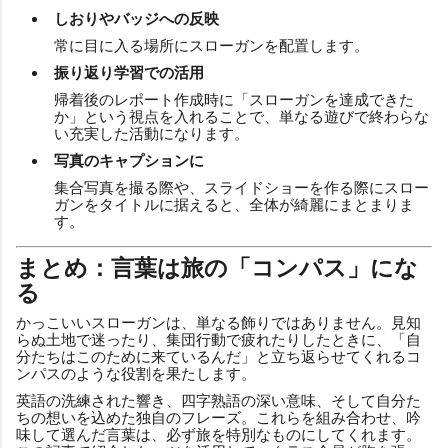
しおりやバッジへの反映
常に目に入る場所にスローガンを配置します。
振り返り学習での活用
帰着後のレポート作成時に「スローガンを達成できた
か」という視点を入れることで、単なる遊びで終わらな
い充実した活動になります。
写真のキャプションに
集合写真を撮る際や、スライドショーを作る際にスロー
ガンをタイトルに据えると、全体が綺麗にまとまりま
す。
まとめ：言葉は旅の「コンパス」にな
る
かっこいいスローガンは、単なる飾りではありません。見知
らぬ土地で迷ったり、集団行動で疲れたりしたときに、「自
分たちはこのために来ているんだ」と立ち返らせてくれるコ
ンパスのような役割を果たします。
英語の洗練された響き、四字熟語の深い意味、そして自分た
ちの想いを込めた独自のフレーズ。これらを組み合わせ、吟
味して選んだ言葉は、必ず旅を特別なものにしてくれます。