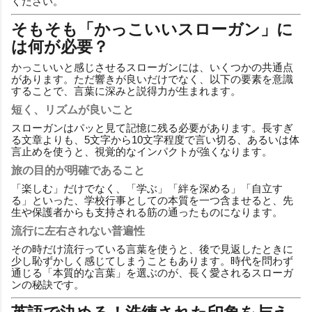
ください。
そもそも「かっこいいスローガン」に
は何が必要？
かっこいいと感じさせるスローガンには、いくつかの共通点
があります。ただ響きが良いだけでなく、以下の要素を意識
することで、言葉に深みと説得力が生まれます。
短く、リズムが良いこと
スローガンはパッと見て記憶に残る必要があります。長すぎ
る文章よりも、5文字から10文字程度で言い切る、あるいは体
言止めを使うと、視覚的なインパクトが強くなります。
旅の目的が明確であること
「楽しむ」だけでなく、「学ぶ」「絆を深める」「自立す
る」といった、学校行事としての本質を一つ含ませると、先
生や保護者からも支持される筋の通ったものになります。
流行に左右されない普遍性
その時だけ流行っている言葉を使うと、後で見返したときに
少し恥ずかしく感じてしまうこともあります。時代を問わず
通じる「本質的な言葉」を選ぶのが、長く愛されるスローガ
ンの秘訣です。