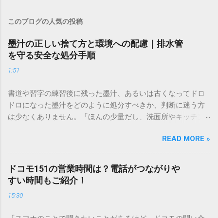
このブログの人気の投稿
墨汁の正しい捨て方と環境への配慮｜排水管
を守る安全な処分手順
1:51
書道や習字の練習後に残った墨汁、あるいは古くなってドロ
ドロになった墨汁をどのように処分すべきか、判断に迷う方
は少なくありません。「ほんの少量だし、洗面所やキッチン
シンクへ流しても問題ないだろう」と安易に考えてしまう
READ MORE »
と、実は予期せぬトラブルを招く原因となります。 墨汁は、
一般的な生活排水とは性質が大きく異なります。そのまま排
水口へ流すことは環境負荷だけでなく、ご自宅の排水設備を
ドコモ151の営業時間は？電話がつながりや
傷める可能性も高いため、非常に危険です。この記事では、
すい時間もご紹介！
墨汁を安全かつ環境に優しい方法で処分するための手順と、
15:30
容器を適切に分別する方法を徹底解説します。 墨汁を「排水
口に流してはいけない」3つの理由 墨汁の主成分は「煤（す