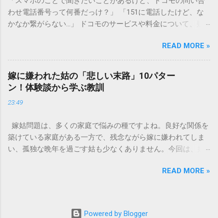
「スマホのことで聞きたいことがあるけど、ドコモの問い合
す）」と「膠（にかわ）」、そして水です。これらは非常に
わせ電話番号って何番だっけ？」 「151に電話したけど、な
微細かつ独特の粘性を持っているため、下水処理や配管維持
かなか繋がらない…」 ドコモのサービスや料金について、疑
の観点から以下の問題が発生します。 1. 環境への深刻な負荷
問や困りごとがあった時、一番に頼りになるのが「ドコモイ
墨汁に含まれる煤の粒子は極めて微細です。現代の排水処理
READ MORE »
ンフォメーションセンター」の専用電話番号「151」ですよ
施設であっても、これらの微粒子を完全に分解・除去するこ
ね。 でも、「 ドコモ151は何時まで 営業しているの？」「
とは容易ではありません。大量に流し続けると河川や海まで
151は何時から 受付可能なの？」と営業時間がわからず、な
到達し、水質の濁りや生態系へ悪影響を及ぼすリスクがあり
嫁に嫌われた姑の「悲しい末路」10パター
かなか電話ができない方もいるかもしれません。 この記事で
ます。 2. 排水管の詰まりと劣化 墨汁の粘度を保っている「膠
ン！体験談から学ぶ教訓
は、ドコモ151の営業時間や、電話が繋がりやすい時間帯、さ
（ゼラチン質）」は、温度が下がると固まる性質がありま
23:49
らには電話がつながらない時の対処法をわかりやすく解説し
す。排水管内で墨汁が冷えて付着すると、管の通り道を狭
ます。 1. ドコモ151の営業時間は午前9時～午後8時 結論から
め、深刻な詰まりを引き起こします。特に築年数が経過した
嫁姑問題は、多くの家庭で悩みの種ですよね。良好な関係を
言うと、ドコモのインフォメーションセンター「151」の受付
住宅では配管トラブルが起きやすく、修理費用が高額になる
築けている家庭がある一方で、残念ながら嫁に嫌われてしま
時間は、 午前9時から午後8時まで です。 年中無休で、土日
ケースも珍しくありません。 3. 頑固なシミと汚れの沈着 陶器
い、孤独な晩年を過ごす姑も少なくありません。今回は、嫁
祝日も営業しています。「 151 営業時間 」を気にする際、ま
やホーロー製のシンクに墨汁が付着すると、細かい粒子が素
に嫌われてしまった姑がたどる可能性のある「悲しい末路」
ず「夜8時まで」と覚えておけば、仕事帰りでも少し余裕を持
材の隙間に入り込み、取れない黒ずみとなります。一度素材
READ MORE »
を10パターンご紹介します。実体験に基づいたエピソードも
って連絡することができますね。 この時間内であれば、ドコ
に浸透してしまうと、市販の洗剤や漂白剤を使っても完全に
交えながら、なぜそうなってしまうのか、どうすれば避けら
モの携帯電話から151にダイヤルすることで、無料でオペレー
落とすことが難しく、住宅の衛生状態を損なう原因となりま
れるのかを考えていきましょう。 1. 息子夫婦との同居が破綻
ターに相談することができます。ただし、ドコモの携帯電話
す。 環境を守る！家庭でできる正しい墨汁の捨て方 家庭で墨
する 「まさか追い出されるなんて…」という声も聞かれるの
以外からの問い合わせは、電話番号や通話料が異なるので注
Powered by Blogger
汁を処分する際は、「液体として流さない」ことが絶対ルー