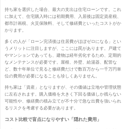
持ち家を選択した場合、最大の支出は住宅ローンです。これ
に加えて、住宅購入時には初期費用、入居後は固定資産税、
都市計画税、火災保険料、そして修繕費といったコストがか
かります。
多くの人が「ローン完済後は住居費がほぼゼロになる」とい
うメリットに注目しますが、ここには罠があります。戸建て
やマンションであっても、建物は経年劣化するため、定期的
なメンテナンスが必要です。屋根、外壁、給湯器、配管な
ど、数十年単位で見ると修繕費だけで数百万から一千万円単
位の費用が必要になることも珍しくありません。
持ち家は「資産」となりますが、その価値は立地や管理状態
に左右されます。購入価格を大きく下回る価値しか残らない
可能性や、修繕費の積み立てが不十分で急な出費を強いられ
るリスクを考慮する必要があります。
コスト比較で盲点になりやすい「隠れた費用」