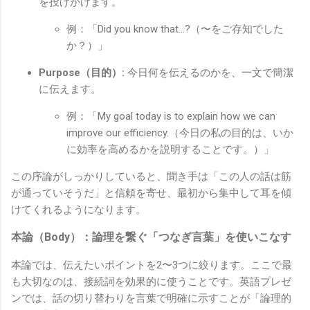
を投げかけます。
例：「Did you know that...?（〜をご存知でした
か？）」
Purpose（目的）:
今日何を伝えるのかを、一文で簡潔
に伝えます。
例：「My goal today is to explain how we can
improve our efficiency.（今日の私の目的は、いか
に効率を高めるかを説明することです。）」
この序論がしっかりしていると、聞き手は「この人の話は筋
が通っていそうだ」と信頼を寄せ、最初から集中して耳を傾
けてくれるようになります。
本論（Body）：論理を繋ぐ「つなぎ言葉」を使いこなす
本論では、伝えたいポイントを2〜3つに絞ります。ここで最
も大切なのは、接続詞を効果的に使うことです。英語プレゼ
ンでは、話の切り替わりを言葉で明確に示すことが「論理的