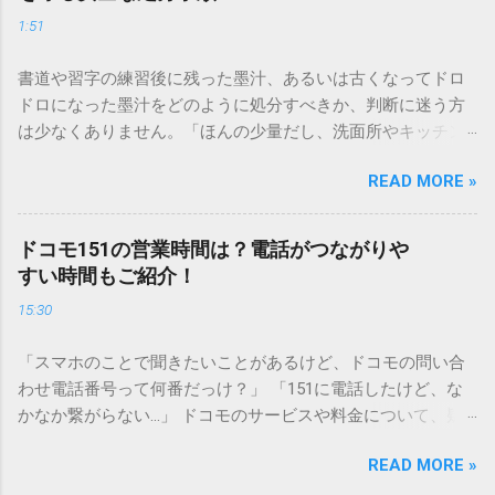
1:51
書道や習字の練習後に残った墨汁、あるいは古くなってドロ
ドロになった墨汁をどのように処分すべきか、判断に迷う方
は少なくありません。「ほんの少量だし、洗面所やキッチン
シンクへ流しても問題ないだろう」と安易に考えてしまう
READ MORE »
と、実は予期せぬトラブルを招く原因となります。 墨汁は、
一般的な生活排水とは性質が大きく異なります。そのまま排
水口へ流すことは環境負荷だけでなく、ご自宅の排水設備を
ドコモ151の営業時間は？電話がつながりや
傷める可能性も高いため、非常に危険です。この記事では、
すい時間もご紹介！
墨汁を安全かつ環境に優しい方法で処分するための手順と、
15:30
容器を適切に分別する方法を徹底解説します。 墨汁を「排水
口に流してはいけない」3つの理由 墨汁の主成分は「煤（す
「スマホのことで聞きたいことがあるけど、ドコモの問い合
す）」と「膠（にかわ）」、そして水です。これらは非常に
わせ電話番号って何番だっけ？」 「151に電話したけど、な
微細かつ独特の粘性を持っているため、下水処理や配管維持
かなか繋がらない…」 ドコモのサービスや料金について、疑
の観点から以下の問題が発生します。 1. 環境への深刻な負荷
問や困りごとがあった時、一番に頼りになるのが「ドコモイ
墨汁に含まれる煤の粒子は極めて微細です。現代の排水処理
READ MORE »
ンフォメーションセンター」の専用電話番号「151」ですよ
施設であっても、これらの微粒子を完全に分解・除去するこ