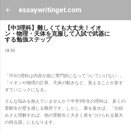
スキップしてメイン コンテンツに移動
essaywritinget.com
【中3理科】難しくても大丈夫！イオ
ン・物理・天体を克服して入試で武器に
する勉強ステップ
18:30
「中3の理科は内容が急に専門的になってついていけない…」
「イオンや物理の計算、天体の動きなど、覚えることが多す
ぎてパニックになる」
そんな悩みを抱えていませんか？中学3年生の理科は、多くの
受験生が壁を感じる難所です。しかし、裏を返せば、「仕組
みさえ理解すれば、他の受験生と大きく差をつけられる最大
の得点源」にもなります。