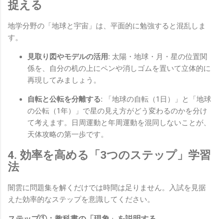
捉える
地学分野の「地球と宇宙」は、平面的に勉強すると混乱しま
す。
見取り図やモデルの活用:
太陽・地球・月・星の位置関
係を、自分の机の上にペンや消しゴムを置いて立体的に
再現してみましょう。
自転と公転を分離する:
「地球の自転（1日）」と「地球
の公転（1年）」で星の見え方がどう変わるのかを分け
て考えます。日周運動と年周運動を混同しないことが、
天体攻略の第一歩です。
4. 効率を高める「3つのステップ」学習
法
闇雲に問題集を解くだけでは時間は足りません。入試を見据
えた効率的なステップを意識してください。
ステップ①：教科書の「現象」を説明する