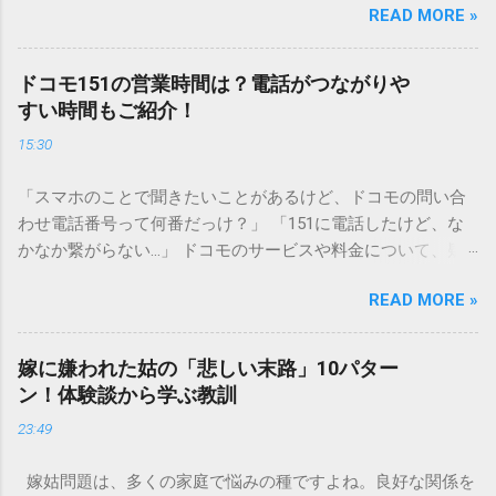
READ MORE »
と、実は予期せぬトラブルを招く原因となります。 墨汁は、
一般的な生活排水とは性質が大きく異なります。そのまま排
水口へ流すことは環境負荷だけでなく、ご自宅の排水設備を
ドコモ151の営業時間は？電話がつながりや
傷める可能性も高いため、非常に危険です。この記事では、
すい時間もご紹介！
墨汁を安全かつ環境に優しい方法で処分するための手順と、
15:30
容器を適切に分別する方法を徹底解説します。 墨汁を「排水
口に流してはいけない」3つの理由 墨汁の主成分は「煤（す
「スマホのことで聞きたいことがあるけど、ドコモの問い合
す）」と「膠（にかわ）」、そして水です。これらは非常に
わせ電話番号って何番だっけ？」 「151に電話したけど、な
微細かつ独特の粘性を持っているため、下水処理や配管維持
かなか繋がらない…」 ドコモのサービスや料金について、疑
の観点から以下の問題が発生します。 1. 環境への深刻な負荷
問や困りごとがあった時、一番に頼りになるのが「ドコモイ
墨汁に含まれる煤の粒子は極めて微細です。現代の排水処理
READ MORE »
ンフォメーションセンター」の専用電話番号「151」ですよ
施設であっても、これらの微粒子を完全に分解・除去するこ
ね。 でも、「 ドコモ151は何時まで 営業しているの？」「
とは容易ではありません。大量に流し続けると河川や海まで
151は何時から 受付可能なの？」と営業時間がわからず、な
到達し、水質の濁りや生態系へ悪影響を及ぼすリスクがあり
嫁に嫌われた姑の「悲しい末路」10パター
かなか電話ができない方もいるかもしれません。 この記事で
ます。 2. 排水管の詰まりと劣化 墨汁の粘度を保っている「膠
ン！体験談から学ぶ教訓
は、ドコモ151の営業時間や、電話が繋がりやすい時間帯、さ
（ゼラチン質）」は、温度が下がると固まる性質がありま
23:49
らには電話がつながらない時の対処法をわかりやすく解説し
す。排水管内で墨汁が冷えて付着すると、管の通り道を狭
ます。 1. ドコモ151の営業時間は午前9時～午後8時 結論から
め、深刻な詰まりを引き起こします。特に築年数が経過した
嫁姑問題は、多くの家庭で悩みの種ですよね。良好な関係を
言うと、ドコモのインフォメーションセンター「151」の受付