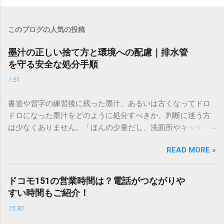
このブログの人気の投稿
墨汁の正しい捨て方と環境への配慮｜排水管
を守る安全な処分手順
1:51
書道や習字の練習後に残った墨汁、あるいは古くなってドロ
ドロになった墨汁をどのように処分すべきか、判断に迷う方
は少なくありません。「ほんの少量だし、洗面所やキッチン
シンクへ流しても問題ないだろう」と安易に考えてしまう
READ MORE »
と、実は予期せぬトラブルを招く原因となります。 墨汁は、
一般的な生活排水とは性質が大きく異なります。そのまま排
水口へ流すことは環境負荷だけでなく、ご自宅の排水設備を
ドコモ151の営業時間は？電話がつながりや
傷める可能性も高いため、非常に危険です。この記事では、
すい時間もご紹介！
墨汁を安全かつ環境に優しい方法で処分するための手順と、
15:30
容器を適切に分別する方法を徹底解説します。 墨汁を「排水
口に流してはいけない」3つの理由 墨汁の主成分は「煤（す