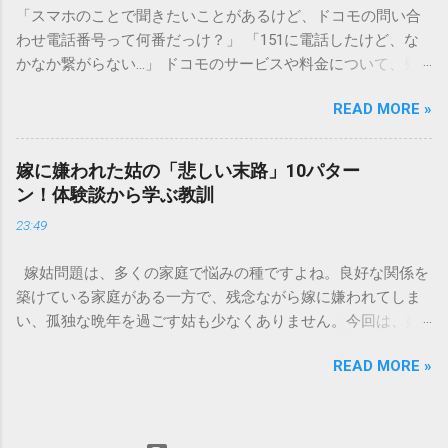
「スマホのことで聞きたいことがあるけど、ドコモの問い合
す）」と「膠（にかわ）」、そして水です。これらは非常に
わせ電話番号って何番だっけ？」 「151に電話したけど、な
微細かつ独特の粘性を持っているため、下水処理や配管維持
かなか繋がらない…」 ドコモのサービスや料金について、疑
の観点から以下の問題が発生します。 1. 環境への深刻な負荷
問や困りごとがあった時、一番に頼りになるのが「ドコモイ
墨汁に含まれる煤の粒子は極めて微細です。現代の排水処理
READ MORE »
ンフォメーションセンター」の専用電話番号「151」ですよ
施設であっても、これらの微粒子を完全に分解・除去するこ
ね。 でも、「 ドコモ151は何時まで 営業しているの？」「
とは容易ではありません。大量に流し続けると河川や海まで
151は何時から 受付可能なの？」と営業時間がわからず、な
到達し、水質の濁りや生態系へ悪影響を及ぼすリスクがあり
嫁に嫌われた姑の「悲しい末路」10パター
かなか電話ができない方もいるかもしれません。 この記事で
ます。 2. 排水管の詰まりと劣化 墨汁の粘度を保っている「膠
ン！体験談から学ぶ教訓
は、ドコモ151の営業時間や、電話が繋がりやすい時間帯、さ
（ゼラチン質）」は、温度が下がると固まる性質がありま
23:49
らには電話がつながらない時の対処法をわかりやすく解説し
す。排水管内で墨汁が冷えて付着すると、管の通り道を狭
ます。 1. ドコモ151の営業時間は午前9時～午後8時 結論から
め、深刻な詰まりを引き起こします。特に築年数が経過した
嫁姑問題は、多くの家庭で悩みの種ですよね。良好な関係を
言うと、ドコモのインフォメーションセンター「151」の受付
住宅では配管トラブルが起きやすく、修理費用が高額になる
築けている家庭がある一方で、残念ながら嫁に嫌われてしま
時間は、 午前9時から午後8時まで です。 年中無休で、土日
ケースも珍しくありません。 3. 頑固なシミと汚れの沈着 陶器
い、孤独な晩年を過ごす姑も少なくありません。今回は、嫁
祝日も営業しています。「 151 営業時間 」を気にする際、ま
やホーロー製のシンクに墨汁が付着すると、細かい粒子が素
に嫌われてしまった姑がたどる可能性のある「悲しい末路」
ず「夜8時まで」と覚えておけば、仕事帰りでも少し余裕を持
材の隙間に入り込み、取れない黒ずみとなります。一度素材
READ MORE »
を10パターンご紹介します。実体験に基づいたエピソードも
って連絡することができますね。 この時間内であれば、ドコ
に浸透してしまうと、市販の洗剤や漂白剤を使っても完全に
交えながら、なぜそうなってしまうのか、どうすれば避けら
モの携帯電話から151にダイヤルすることで、無料でオペレー
落とすことが難しく、住宅の衛生状態を損なう原因となりま
れるのかを考えていきましょう。 1. 息子夫婦との同居が破綻
ターに相談することができます。ただし、ドコモの携帯電話
す。 環境を守る！家庭でできる正しい墨汁の捨て方 家庭で墨
する 「まさか追い出されるなんて…」という声も聞かれるの