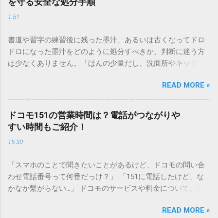
を守る安全な処分手順
1:51
書道や習字の練習後に残った墨汁、あるいは古くなってドロ
ドロになった墨汁をどのように処分すべきか、判断に迷う方
は少なくありません。「ほんの少量だし、洗面所やキッチン
シンクへ流しても問題ないだろう」と安易に考えてしまう
READ MORE »
と、実は予期せぬトラブルを招く原因となります。 墨汁は、
一般的な生活排水とは性質が大きく異なります。そのまま排
水口へ流すことは環境負荷だけでなく、ご自宅の排水設備を
ドコモ151の営業時間は？電話がつながりや
傷める可能性も高いため、非常に危険です。この記事では、
すい時間もご紹介！
墨汁を安全かつ環境に優しい方法で処分するための手順と、
15:30
容器を適切に分別する方法を徹底解説します。 墨汁を「排水
口に流してはいけない」3つの理由 墨汁の主成分は「煤（す
「スマホのことで聞きたいことがあるけど、ドコモの問い合
す）」と「膠（にかわ）」、そして水です。これらは非常に
わせ電話番号って何番だっけ？」 「151に電話したけど、な
微細かつ独特の粘性を持っているため、下水処理や配管維持
かなか繋がらない…」 ドコモのサービスや料金について、疑
の観点から以下の問題が発生します。 1. 環境への深刻な負荷
問や困りごとがあった時、一番に頼りになるのが「ドコモイ
墨汁に含まれる煤の粒子は極めて微細です。現代の排水処理
READ MORE »
ンフォメーションセンター」の専用電話番号「151」ですよ
施設であっても、これらの微粒子を完全に分解・除去するこ