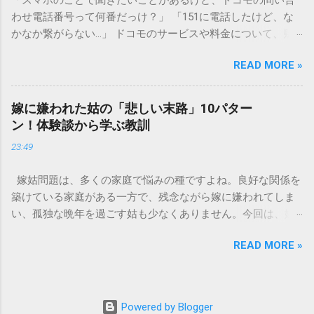
す）」と「膠（にかわ）」、そして水です。これらは非常に
わせ電話番号って何番だっけ？」 「151に電話したけど、な
微細かつ独特の粘性を持っているため、下水処理や配管維持
かなか繋がらない…」 ドコモのサービスや料金について、疑
の観点から以下の問題が発生します。 1. 環境への深刻な負荷
問や困りごとがあった時、一番に頼りになるのが「ドコモイ
墨汁に含まれる煤の粒子は極めて微細です。現代の排水処理
READ MORE »
ンフォメーションセンター」の専用電話番号「151」ですよ
施設であっても、これらの微粒子を完全に分解・除去するこ
ね。 でも、「 ドコモ151は何時まで 営業しているの？」「
とは容易ではありません。大量に流し続けると河川や海まで
151は何時から 受付可能なの？」と営業時間がわからず、な
到達し、水質の濁りや生態系へ悪影響を及ぼすリスクがあり
嫁に嫌われた姑の「悲しい末路」10パター
かなか電話ができない方もいるかもしれません。 この記事で
ます。 2. 排水管の詰まりと劣化 墨汁の粘度を保っている「膠
ン！体験談から学ぶ教訓
は、ドコモ151の営業時間や、電話が繋がりやすい時間帯、さ
（ゼラチン質）」は、温度が下がると固まる性質がありま
23:49
らには電話がつながらない時の対処法をわかりやすく解説し
す。排水管内で墨汁が冷えて付着すると、管の通り道を狭
ます。 1. ドコモ151の営業時間は午前9時～午後8時 結論から
め、深刻な詰まりを引き起こします。特に築年数が経過した
嫁姑問題は、多くの家庭で悩みの種ですよね。良好な関係を
言うと、ドコモのインフォメーションセンター「151」の受付
住宅では配管トラブルが起きやすく、修理費用が高額になる
築けている家庭がある一方で、残念ながら嫁に嫌われてしま
時間は、 午前9時から午後8時まで です。 年中無休で、土日
ケースも珍しくありません。 3. 頑固なシミと汚れの沈着 陶器
い、孤独な晩年を過ごす姑も少なくありません。今回は、嫁
祝日も営業しています。「 151 営業時間 」を気にする際、ま
やホーロー製のシンクに墨汁が付着すると、細かい粒子が素
に嫌われてしまった姑がたどる可能性のある「悲しい末路」
ず「夜8時まで」と覚えておけば、仕事帰りでも少し余裕を持
材の隙間に入り込み、取れない黒ずみとなります。一度素材
READ MORE »
を10パターンご紹介します。実体験に基づいたエピソードも
って連絡することができますね。 この時間内であれば、ドコ
に浸透してしまうと、市販の洗剤や漂白剤を使っても完全に
交えながら、なぜそうなってしまうのか、どうすれば避けら
モの携帯電話から151にダイヤルすることで、無料でオペレー
落とすことが難しく、住宅の衛生状態を損なう原因となりま
れるのかを考えていきましょう。 1. 息子夫婦との同居が破綻
ターに相談することができます。ただし、ドコモの携帯電話
す。 環境を守る！家庭でできる正しい墨汁の捨て方 家庭で墨
する 「まさか追い出されるなんて…」という声も聞かれるの
以外からの問い合わせは、電話番号や通話料が異なるので注
Powered by Blogger
汁を処分する際は、「液体として流さない」ことが絶対ルー