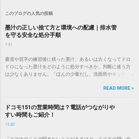
このブログの人気の投稿
墨汁の正しい捨て方と環境への配慮｜排水管
を守る安全な処分手順
1:51
書道や習字の練習後に残った墨汁、あるいは古くなってドロ
ドロになった墨汁をどのように処分すべきか、判断に迷う方
は少なくありません。「ほんの少量だし、洗面所やキッチン
シンクへ流しても問題ないだろう」と安易に考えてしまう
READ MORE »
と、実は予期せぬトラブルを招く原因となります。 墨汁は、
一般的な生活排水とは性質が大きく異なります。そのまま排
水口へ流すことは環境負荷だけでなく、ご自宅の排水設備を
ドコモ151の営業時間は？電話がつながりや
傷める可能性も高いため、非常に危険です。この記事では、
すい時間もご紹介！
墨汁を安全かつ環境に優しい方法で処分するための手順と、
15:30
容器を適切に分別する方法を徹底解説します。 墨汁を「排水
口に流してはいけない」3つの理由 墨汁の主成分は「煤（す
「スマホのことで聞きたいことがあるけど、ドコモの問い合