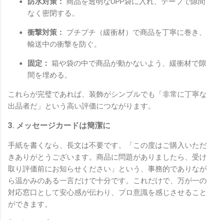
防水対策：
商品を透明なOPP袋に入れ、テープで隙間
なく密閉する。
衝撃対策：
プチプチ（緩衝材）で商品を丁寧に巻き、
輸送中の衝撃を防ぐ。
固定：
箱や袋の中で商品が動かないよう、緩衝材で隙
間を埋める。
これらが完璧であれば、装飾がシンプルでも「非常に丁寧な
出品者だ」という高い評価につながります。
3. メッセージカードは簡潔に
手紙を書くなら、長文は不要です。「この度はご購入いただ
きありがとうございます。商品に問題がありましたら、受け
取り評価前にお知らせください」という、事務的でありなが
ら温かみのある一言だけで十分です。これだけで、万が一の
対応窓口として安心感が伝わり、プロ意識を感じさせること
ができます。