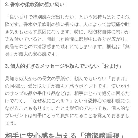
2. 香水や柔軟剤の強い匂い
「良い香りで特別感を演出したい」という気持ちはとても危
険です。香水や柔軟剤の強い香りは、人によっては頭痛や吐
き気をもたらす原因になります。特に、梱包材自体に匂いが
染み付いていると、開封した瞬間に部屋中に香りが広がり、
商品そのものの清潔感まで疑われてしまいます。梱包は「無
臭」が最大の安心感です。
3. 個人的すぎるメッセージや頼んでいない「おまけ」
見知らぬ人からの長文の手紙や、頼んでもいない「おまけ」
の同梱は、受け取り手が最も戸惑うポイントです。使いかけ
のサンプル品や手作り品などは、相手にとって処分に困るだ
けでなく、「なぜ私にこれを？」という恐怖心や違和感につ
ながることもあります。たとえ親切心であっても、個人的な
プレゼントは相手にとって負担になることを覚えておきまし
ょう。
相手に安心感を与える「清潔感重視」