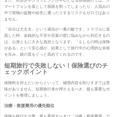
また、街歩きやショッピングが中心となる韓国旅行では、ス
マートフォンを落として画面を割ってしまったり、人混みの
中で荷物の盗難や紛失に遭ったりするリスクもゼロではあり
ません。
「自分は大丈夫」という過信が一番の敵です。トラブルに直
面した時、金銭的な不安や言葉の壁に悩みながら対応するの
は、心身ともに大きな負担となります。「もしもの時は保険
がある」という安心感が、結果として旅行中の心理的な余裕
を生み、旅の質をぐっと高めてくれるのです。
短期旅行で失敗しない！保険選びのチ
ェックポイント
保険料を抑えたいからといって、補償内容を削りすぎては意
味がありません。短期旅行者が押さえるべき、最も重要なポ
イントを整理しましょう。
治療・救援費用の優先順位
保険を検討する際、最も重視すべきは「治療・救援費用」で