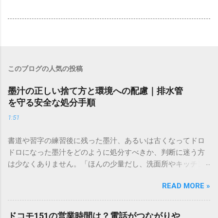
このブログの人気の投稿
墨汁の正しい捨て方と環境への配慮｜排水管
を守る安全な処分手順
1:51
書道や習字の練習後に残った墨汁、あるいは古くなってドロ
ドロになった墨汁をどのように処分すべきか、判断に迷う方
は少なくありません。「ほんの少量だし、洗面所やキッチン
シンクへ流しても問題ないだろう」と安易に考えてしまう
READ MORE »
と、実は予期せぬトラブルを招く原因となります。 墨汁は、
一般的な生活排水とは性質が大きく異なります。そのまま排
水口へ流すことは環境負荷だけでなく、ご自宅の排水設備を
ドコモ151の営業時間は？電話がつながりや