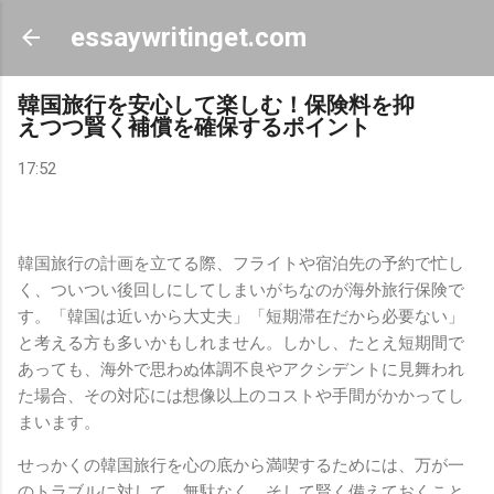
スキップしてメイン コンテンツに移動
essaywritinget.com
韓国旅行を安心して楽しむ！保険料を抑
えつつ賢く補償を確保するポイント
17:52
韓国旅行の計画を立てる際、フライトや宿泊先の予約で忙し
く、ついつい後回しにしてしまいがちなのが海外旅行保険で
す。「韓国は近いから大丈夫」「短期滞在だから必要ない」
と考える方も多いかもしれません。しかし、たとえ短期間で
あっても、海外で思わぬ体調不良やアクシデントに見舞われ
た場合、その対応には想像以上のコストや手間がかかってし
まいます。
せっかくの韓国旅行を心の底から満喫するためには、万が一
のトラブルに対して、無駄なく、そして賢く備えておくこと