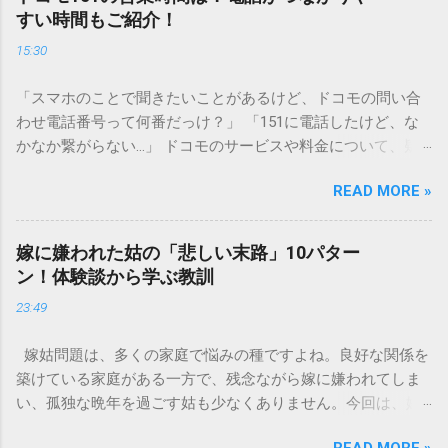
傷める可能性も高いため、非常に危険です。この記事では、
すい時間もご紹介！
墨汁を安全かつ環境に優しい方法で処分するための手順と、
15:30
容器を適切に分別する方法を徹底解説します。 墨汁を「排水
口に流してはいけない」3つの理由 墨汁の主成分は「煤（す
「スマホのことで聞きたいことがあるけど、ドコモの問い合
す）」と「膠（にかわ）」、そして水です。これらは非常に
わせ電話番号って何番だっけ？」 「151に電話したけど、な
微細かつ独特の粘性を持っているため、下水処理や配管維持
かなか繋がらない…」 ドコモのサービスや料金について、疑
の観点から以下の問題が発生します。 1. 環境への深刻な負荷
問や困りごとがあった時、一番に頼りになるのが「ドコモイ
墨汁に含まれる煤の粒子は極めて微細です。現代の排水処理
READ MORE »
ンフォメーションセンター」の専用電話番号「151」ですよ
施設であっても、これらの微粒子を完全に分解・除去するこ
ね。 でも、「 ドコモ151は何時まで 営業しているの？」「
とは容易ではありません。大量に流し続けると河川や海まで
151は何時から 受付可能なの？」と営業時間がわからず、な
到達し、水質の濁りや生態系へ悪影響を及ぼすリスクがあり
嫁に嫌われた姑の「悲しい末路」10パター
かなか電話ができない方もいるかもしれません。 この記事で
ます。 2. 排水管の詰まりと劣化 墨汁の粘度を保っている「膠
ン！体験談から学ぶ教訓
は、ドコモ151の営業時間や、電話が繋がりやすい時間帯、さ
（ゼラチン質）」は、温度が下がると固まる性質がありま
23:49
らには電話がつながらない時の対処法をわかりやすく解説し
す。排水管内で墨汁が冷えて付着すると、管の通り道を狭
ます。 1. ドコモ151の営業時間は午前9時～午後8時 結論から
め、深刻な詰まりを引き起こします。特に築年数が経過した
嫁姑問題は、多くの家庭で悩みの種ですよね。良好な関係を
言うと、ドコモのインフォメーションセンター「151」の受付
住宅では配管トラブルが起きやすく、修理費用が高額になる
築けている家庭がある一方で、残念ながら嫁に嫌われてしま
時間は、 午前9時から午後8時まで です。 年中無休で、土日
ケースも珍しくありません。 3. 頑固なシミと汚れの沈着 陶器
い、孤独な晩年を過ごす姑も少なくありません。今回は、嫁
祝日も営業しています。「 151 営業時間 」を気にする際、ま
やホーロー製のシンクに墨汁が付着すると、細かい粒子が素
に嫌われてしまった姑がたどる可能性のある「悲しい末路」
ず「夜8時まで」と覚えておけば、仕事帰りでも少し余裕を持
材の隙間に入り込み、取れない黒ずみとなります。一度素材