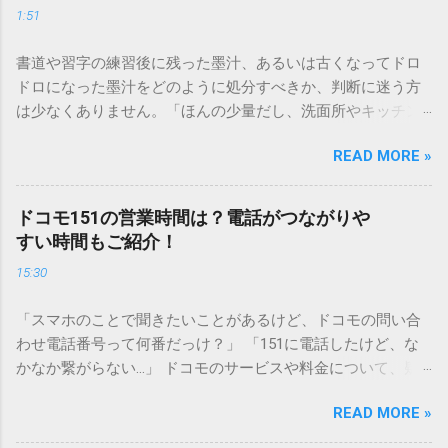
1:51
書道や習字の練習後に残った墨汁、あるいは古くなってドロ
ドロになった墨汁をどのように処分すべきか、判断に迷う方
は少なくありません。「ほんの少量だし、洗面所やキッチン
シンクへ流しても問題ないだろう」と安易に考えてしまう
READ MORE »
と、実は予期せぬトラブルを招く原因となります。 墨汁は、
一般的な生活排水とは性質が大きく異なります。そのまま排
水口へ流すことは環境負荷だけでなく、ご自宅の排水設備を
ドコモ151の営業時間は？電話がつながりや
傷める可能性も高いため、非常に危険です。この記事では、
すい時間もご紹介！
墨汁を安全かつ環境に優しい方法で処分するための手順と、
15:30
容器を適切に分別する方法を徹底解説します。 墨汁を「排水
口に流してはいけない」3つの理由 墨汁の主成分は「煤（す
「スマホのことで聞きたいことがあるけど、ドコモの問い合
す）」と「膠（にかわ）」、そして水です。これらは非常に
わせ電話番号って何番だっけ？」 「151に電話したけど、な
微細かつ独特の粘性を持っているため、下水処理や配管維持
かなか繋がらない…」 ドコモのサービスや料金について、疑
の観点から以下の問題が発生します。 1. 環境への深刻な負荷
問や困りごとがあった時、一番に頼りになるのが「ドコモイ
墨汁に含まれる煤の粒子は極めて微細です。現代の排水処理
READ MORE »
ンフォメーションセンター」の専用電話番号「151」ですよ
施設であっても、これらの微粒子を完全に分解・除去するこ
ね。 でも、「 ドコモ151は何時まで 営業しているの？」「
とは容易ではありません。大量に流し続けると河川や海まで