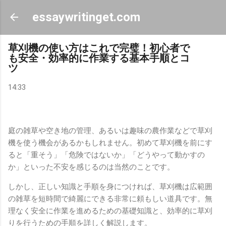
スキップしてメイン コンテンツに移動
essaywritinget.com
草刈機の使い方はこれで完璧！初心者で
も安全・効率的に作業する基本手順とコ
ツ
14:33
庭の雑草や空き地の管理、あるいは趣味の農作業などで草刈
機を使う機会があるかもしれません。初めて草刈機を前にす
ると「重そう」「危険ではないか」「どうやって動かすの
か」といった不安を感じるのは当然のことです。
しかし、正しい知識と手順を身につければ、草刈機は広範囲
の雑草を短時間で綺麗にできる非常に頼もしい道具です。無
理なく安全に作業を進めるための基礎知識と、効率的に草刈
りを行うための手順を詳しく解説します。