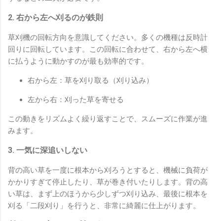
2. 右から左へ刈るのが鉄則
草刈機の回転方向を意識してください。多くの機種は反時計
回りに回転しています。この回転に合わせて、右から左へ横
に払うように動かすのが最も効率的です。
右から左：草を刈り取る（刈り込み）
左から右：刈った草を寄せる
この動きをリズムよく繰り返すことで、スムーズに作業が進
みます。
3. 一気に深追いしない
背の高い草を一度に根本から刈ろうとすると、機械に負荷が
かかりすぎて停止したり、草が巻き付いたりします。背の高
い草は、まず上のほうから少しずつ刈り込み、最後に根本を
刈る「二段刈り」を行うと、非常に綺麗に仕上がります。