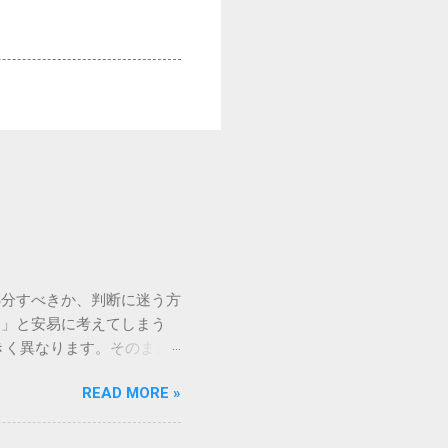
処分すべきか、判断に迷う方
う」と安易に考えてしまう
きく異なります。そのまま
常に危険です。この記事で
READ MORE »
徹底解説します。 墨汁を
」、そして水です。これらは
ます。 1. 環境への深