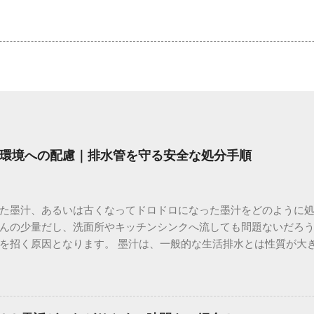
環境への配慮｜排水管を守る安全な処分手順
た墨汁、あるいは古くなってドロドロになった墨汁をどのように
んの少量だし、洗面所やキッチンシンクへ流しても問題ないだろ
を招く原因となります。 墨汁は、一般的な生活排水とは性質が大
荷だけでなく、ご自宅の排水設備を傷める可能性も高いため、非
優しい方法で処分するための手順と、容器を適切に分別する方法を
い」3つの理由 墨汁の主成分は「煤（すす）」と「膠（にかわ）
を持っているため、下水処理や配管維持の観点から以下の問題が発生し