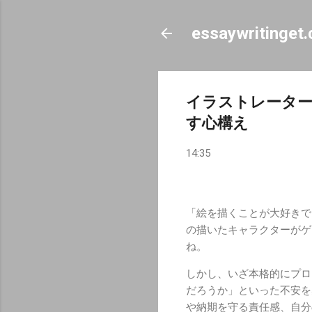
essaywritinget
イラストレータ
す心構え
14:35
「絵を描くことが大好きで
の描いたキャラクターがゲ
ね。
しかし、いざ本格的にプロ
だろうか」といった不安を
や納期を守る責任感、自分