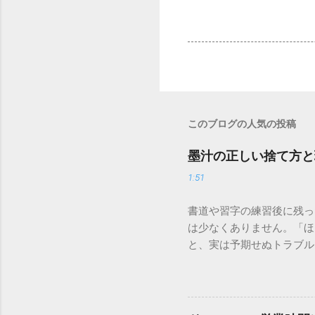
このブログの人気の投稿
墨汁の正しい捨て方と
1:51
書道や習字の練習後に残っ
は少なくありません。「ほ
と、実は予期せぬトラブル
排水口へ流すことは環境負
は、墨汁を安全かつ環境に
「排水口に流してはいけな
非常に微細かつ独特の粘性