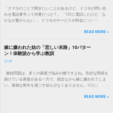
口に流してはいけない」3つの理由 墨汁の主成分は「煤（す
「スマホのことで聞きたいことがあるけど、ドコモの問い合
す）」と「膠（にかわ）」、そして水です。これらは非常に
わせ電話番号って何番だっけ？」 「151に電話したけど、な
微細かつ独特の粘性を持っているため、下水処理や配管維持
かなか繋がらない…」 ドコモのサービスや料金について、疑
の観点から以下の問題が発生します。 1. 環境への深刻な負荷
問や困りごとがあった時、一番に頼りになるのが「ドコモイ
墨汁に含まれる煤の粒子は極めて微細です。現代の排水処理
READ MORE »
ンフォメーションセンター」の専用電話番号「151」ですよ
施設であっても、これらの微粒子を完全に分解・除去するこ
ね。 でも、「 ドコモ151は何時まで 営業しているの？」「
とは容易ではありません。大量に流し続けると河川や海まで
151は何時から 受付可能なの？」と営業時間がわからず、な
到達し、水質の濁りや生態系へ悪影響を及ぼすリスクがあり
嫁に嫌われた姑の「悲しい末路」10パター
かなか電話ができない方もいるかもしれません。 この記事で
ます。 2. 排水管の詰まりと劣化 墨汁の粘度を保っている「膠
ン！体験談から学ぶ教訓
は、ドコモ151の営業時間や、電話が繋がりやすい時間帯、さ
（ゼラチン質）」は、温度が下がると固まる性質がありま
23:49
らには電話がつながらない時の対処法をわかりやすく解説し
す。排水管内で墨汁が冷えて付着すると、管の通り道を狭
ます。 1. ドコモ151の営業時間は午前9時～午後8時 結論から
め、深刻な詰まりを引き起こします。特に築年数が経過した
嫁姑問題は、多くの家庭で悩みの種ですよね。良好な関係を
言うと、ドコモのインフォメーションセンター「151」の受付
住宅では配管トラブルが起きやすく、修理費用が高額になる
築けている家庭がある一方で、残念ながら嫁に嫌われてしま
時間は、 午前9時から午後8時まで です。 年中無休で、土日
ケースも珍しくありません。 3. 頑固なシミと汚れの沈着 陶器
い、孤独な晩年を過ごす姑も少なくありません。今回は、嫁
祝日も営業しています。「 151 営業時間 」を気にする際、ま
やホーロー製のシンクに墨汁が付着すると、細かい粒子が素
に嫌われてしまった姑がたどる可能性のある「悲しい末路」
ず「夜8時まで」と覚えておけば、仕事帰りでも少し余裕を持
材の隙間に入り込み、取れない黒ずみとなります。一度素材
READ MORE »
を10パターンご紹介します。実体験に基づいたエピソードも
って連絡することができますね。 この時間内であれば、ドコ
に浸透してしまうと、市販の洗剤や漂白剤を使っても完全に
交えながら、なぜそうなってしまうのか、どうすれば避けら
モの携帯電話から151にダイヤルすることで、無料でオペレー
落とすことが難しく、住宅の衛生状態を損なう原因となりま
れるのかを考えていきましょう。 1. 息子夫婦との同居が破綻
ターに相談することができます。ただし、ドコモの携帯電話