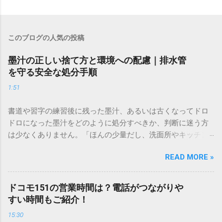
このブログの人気の投稿
墨汁の正しい捨て方と環境への配慮｜排水管
を守る安全な処分手順
1:51
書道や習字の練習後に残った墨汁、あるいは古くなってドロ
ドロになった墨汁をどのように処分すべきか、判断に迷う方
は少なくありません。「ほんの少量だし、洗面所やキッチン
シンクへ流しても問題ないだろう」と安易に考えてしまう
READ MORE »
と、実は予期せぬトラブルを招く原因となります。 墨汁は、
一般的な生活排水とは性質が大きく異なります。そのまま排
水口へ流すことは環境負荷だけでなく、ご自宅の排水設備を
ドコモ151の営業時間は？電話がつながりや
傷める可能性も高いため、非常に危険です。この記事では、
すい時間もご紹介！
墨汁を安全かつ環境に優しい方法で処分するための手順と、
15:30
容器を適切に分別する方法を徹底解説します。 墨汁を「排水