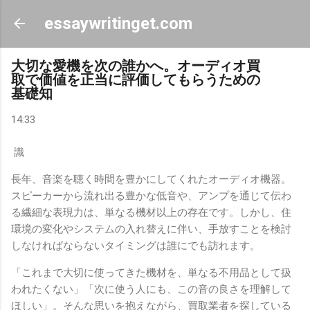
スキップしてメイン コンテンツに移動
essaywritinget.com
大切な愛機を次の誰かへ。オーディオ買
取で価値を正当に評価してもらうための
基礎知
14:33
識
長年、音楽を聴く時間を豊かにしてくれたオーディオ機器。
スピーカーから流れ出る豊かな低音や、アンプを通じて伝わ
る繊細な表現力は、単なる機材以上の存在です。しかし、住
環境の変化やシステムの入れ替えに伴い、手放すことを検討
しなければならないタイミングは誰にでも訪れます。
「これまで大切に使ってきた機材を、単なる不用品として扱
われたくない」「次に使う人にも、この音の良さを理解して
ほしい」。そんな思いを抱えながら、買取業者を探している