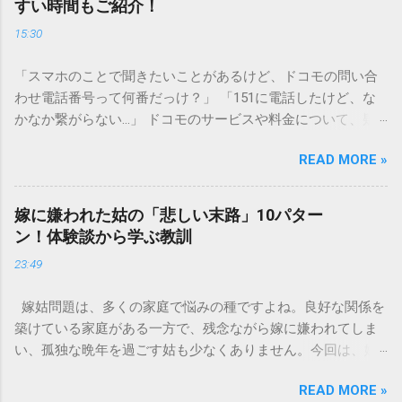
すい時間もご紹介！
墨汁を安全かつ環境に優しい方法で処分するための手順と、
15:30
容器を適切に分別する方法を徹底解説します。 墨汁を「排水
口に流してはいけない」3つの理由 墨汁の主成分は「煤（す
「スマホのことで聞きたいことがあるけど、ドコモの問い合
す）」と「膠（にかわ）」、そして水です。これらは非常に
わせ電話番号って何番だっけ？」 「151に電話したけど、な
微細かつ独特の粘性を持っているため、下水処理や配管維持
かなか繋がらない…」 ドコモのサービスや料金について、疑
の観点から以下の問題が発生します。 1. 環境への深刻な負荷
問や困りごとがあった時、一番に頼りになるのが「ドコモイ
墨汁に含まれる煤の粒子は極めて微細です。現代の排水処理
READ MORE »
ンフォメーションセンター」の専用電話番号「151」ですよ
施設であっても、これらの微粒子を完全に分解・除去するこ
ね。 でも、「 ドコモ151は何時まで 営業しているの？」「
とは容易ではありません。大量に流し続けると河川や海まで
151は何時から 受付可能なの？」と営業時間がわからず、な
到達し、水質の濁りや生態系へ悪影響を及ぼすリスクがあり
嫁に嫌われた姑の「悲しい末路」10パター
かなか電話ができない方もいるかもしれません。 この記事で
ます。 2. 排水管の詰まりと劣化 墨汁の粘度を保っている「膠
ン！体験談から学ぶ教訓
は、ドコモ151の営業時間や、電話が繋がりやすい時間帯、さ
（ゼラチン質）」は、温度が下がると固まる性質がありま
23:49
らには電話がつながらない時の対処法をわかりやすく解説し
す。排水管内で墨汁が冷えて付着すると、管の通り道を狭
ます。 1. ドコモ151の営業時間は午前9時～午後8時 結論から
め、深刻な詰まりを引き起こします。特に築年数が経過した
嫁姑問題は、多くの家庭で悩みの種ですよね。良好な関係を
言うと、ドコモのインフォメーションセンター「151」の受付
住宅では配管トラブルが起きやすく、修理費用が高額になる
築けている家庭がある一方で、残念ながら嫁に嫌われてしま
時間は、 午前9時から午後8時まで です。 年中無休で、土日
ケースも珍しくありません。 3. 頑固なシミと汚れの沈着 陶器
い、孤独な晩年を過ごす姑も少なくありません。今回は、嫁
祝日も営業しています。「 151 営業時間 」を気にする際、ま
やホーロー製のシンクに墨汁が付着すると、細かい粒子が素
に嫌われてしまった姑がたどる可能性のある「悲しい末路」
ず「夜8時まで」と覚えておけば、仕事帰りでも少し余裕を持
材の隙間に入り込み、取れない黒ずみとなります。一度素材
READ MORE »
を10パターンご紹介します。実体験に基づいたエピソードも
って連絡することができますね。 この時間内であれば、ドコ