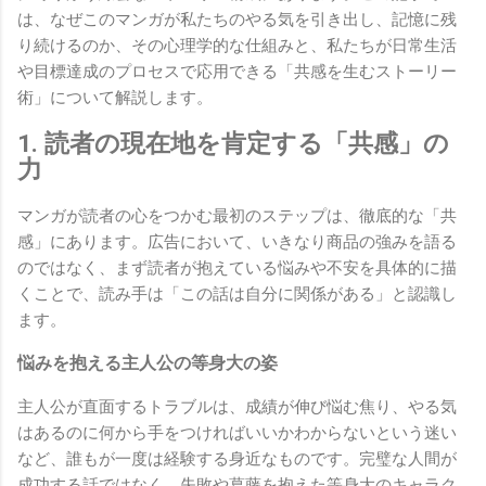
は、なぜこのマンガが私たちのやる気を引き出し、記憶に残
り続けるのか、その心理学的な仕組みと、私たちが日常生活
や目標達成のプロセスで応用できる「共感を生むストーリー
術」について解説します。
1. 読者の現在地を肯定する「共感」の
力
マンガが読者の心をつかむ最初のステップは、徹底的な「共
感」にあります。広告において、いきなり商品の強みを語る
のではなく、まず読者が抱えている悩みや不安を具体的に描
くことで、読み手は「この話は自分に関係がある」と認識し
ます。
悩みを抱える主人公の等身大の姿
主人公が直面するトラブルは、成績が伸び悩む焦り、やる気
はあるのに何から手をつければいいかわからないという迷い
など、誰もが一度は経験する身近なものです。完璧な人間が
成功する話ではなく、失敗や葛藤を抱えた等身大のキャラク