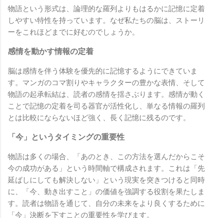
物語という形式は、論理的な羅列よりもはるかに記憶に定着
しやすい特性を持っています。なぜ私たちの脳は、ストーリ
ーをこれほどまでに好むのでしょうか。
感情を動かす情報の定着
脳は感情を伴う体験を優先的に記憶するようにできていま
す。マンガのコマ割りやキャラクターの豊かな表情、そして
物語の起承転結は、読者の感情を揺さぶります。感情が動く
ことで記憶の定着を司る器官が活性化し、単なる情報の羅列
とは比較にならないほど強く、長く記憶に残るのです。
「今」というタイミングの重要性
物語は多くの場合、「あのとき、この方法を選んだからこそ
今の成功がある」という時間軸で構成されます。これは「先
延ばしにしても解決しない」という現実を突きつけると同時
に、「今、動き出すこと」の価値を強調する役割を果たしま
す。読者は物語を通じて、自分の未来をより良くするために
「今」決断を下すことの重要性を学びます。