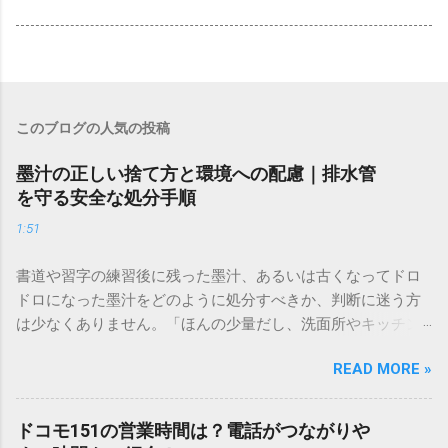
このブログの人気の投稿
墨汁の正しい捨て方と環境への配慮｜排水管
を守る安全な処分手順
1:51
書道や習字の練習後に残った墨汁、あるいは古くなってドロ
ドロになった墨汁をどのように処分すべきか、判断に迷う方
は少なくありません。「ほんの少量だし、洗面所やキッチン
シンクへ流しても問題ないだろう」と安易に考えてしまう
READ MORE »
と、実は予期せぬトラブルを招く原因となります。 墨汁は、
一般的な生活排水とは性質が大きく異なります。そのまま排
水口へ流すことは環境負荷だけでなく、ご自宅の排水設備を
ドコモ151の営業時間は？電話がつながりや
傷める可能性も高いため、非常に危険です。この記事では、