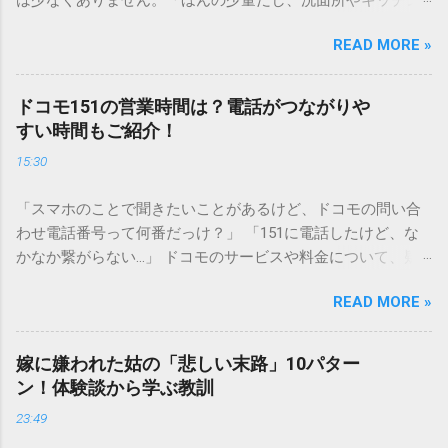
は少なくありません。「ほんの少量だし、洗面所やキッチン
シンクへ流しても問題ないだろう」と安易に考えてしまう
READ MORE »
と、実は予期せぬトラブルを招く原因となります。 墨汁は、
一般的な生活排水とは性質が大きく異なります。そのまま排
水口へ流すことは環境負荷だけでなく、ご自宅の排水設備を
ドコモ151の営業時間は？電話がつながりや
傷める可能性も高いため、非常に危険です。この記事では、
すい時間もご紹介！
墨汁を安全かつ環境に優しい方法で処分するための手順と、
15:30
容器を適切に分別する方法を徹底解説します。 墨汁を「排水
口に流してはいけない」3つの理由 墨汁の主成分は「煤（す
「スマホのことで聞きたいことがあるけど、ドコモの問い合
す）」と「膠（にかわ）」、そして水です。これらは非常に
わせ電話番号って何番だっけ？」 「151に電話したけど、な
微細かつ独特の粘性を持っているため、下水処理や配管維持
かなか繋がらない…」 ドコモのサービスや料金について、疑
の観点から以下の問題が発生します。 1. 環境への深刻な負荷
問や困りごとがあった時、一番に頼りになるのが「ドコモイ
墨汁に含まれる煤の粒子は極めて微細です。現代の排水処理
READ MORE »
ンフォメーションセンター」の専用電話番号「151」ですよ
施設であっても、これらの微粒子を完全に分解・除去するこ
ね。 でも、「 ドコモ151は何時まで 営業しているの？」「
とは容易ではありません。大量に流し続けると河川や海まで
151は何時から 受付可能なの？」と営業時間がわからず、な
到達し、水質の濁りや生態系へ悪影響を及ぼすリスクがあり
嫁に嫌われた姑の「悲しい末路」10パター
かなか電話ができない方もいるかもしれません。 この記事で
ます。 2. 排水管の詰まりと劣化 墨汁の粘度を保っている「膠
ン！体験談から学ぶ教訓
は、ドコモ151の営業時間や、電話が繋がりやすい時間帯、さ
（ゼラチン質）」は、温度が下がると固まる性質がありま
23:49
らには電話がつながらない時の対処法をわかりやすく解説し
す。排水管内で墨汁が冷えて付着すると、管の通り道を狭