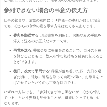
参列できない場合の弔意の伝え方
仕事の都合や、遺族の意向により葬儀への参列が難しい場合
でも、心からの哀悼の意を示す方法はたくさんあります。
香典を郵送する:
現金書留を利用し、お悔やみの手紙を
添えて送るのが正式なマナーです。
弔電を送る:
葬儀会場に弔電を送ることで、自分の不在
を詫びるとともに、故人を悼む気持ちを確実に伝えるこ
とができます。
後日、改めて弔問する:
葬儀が落ち着いた四十九日を過
ぎた頃に、遺族に連絡を取って自宅へ伺い、お線香を上
げさせていただくのも丁寧な対応です。
いずれの方法でも、「参列できず申し訳ないが、心から悼ん
でいる」という姿勢を見せることが、遺族にとっても救いに
なります。