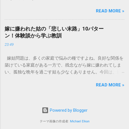
問や困りごとがあった時、一番に頼りになるのが「ドコモイ
墨汁に含まれる煤の粒子は極めて微細です。現代の排水処理
READ MORE »
ンフォメーションセンター」の専用電話番号「151」ですよ
施設であっても、これらの微粒子を完全に分解・除去するこ
ね。 でも、「 ドコモ151は何時まで 営業しているの？」「
とは容易ではありません。大量に流し続けると河川や海まで
151は何時から 受付可能なの？」と営業時間がわからず、な
到達し、水質の濁りや生態系へ悪影響を及ぼすリスクがあり
嫁に嫌われた姑の「悲しい末路」10パター
かなか電話ができない方もいるかもしれません。 この記事で
ます。 2. 排水管の詰まりと劣化 墨汁の粘度を保っている「膠
ン！体験談から学ぶ教訓
は、ドコモ151の営業時間や、電話が繋がりやすい時間帯、さ
（ゼラチン質）」は、温度が下がると固まる性質がありま
23:49
らには電話がつながらない時の対処法をわかりやすく解説し
す。排水管内で墨汁が冷えて付着すると、管の通り道を狭
ます。 1. ドコモ151の営業時間は午前9時～午後8時 結論から
め、深刻な詰まりを引き起こします。特に築年数が経過した
嫁姑問題は、多くの家庭で悩みの種ですよね。良好な関係を
言うと、ドコモのインフォメーションセンター「151」の受付
住宅では配管トラブルが起きやすく、修理費用が高額になる
築けている家庭がある一方で、残念ながら嫁に嫌われてしま
時間は、 午前9時から午後8時まで です。 年中無休で、土日
ケースも珍しくありません。 3. 頑固なシミと汚れの沈着 陶器
い、孤独な晩年を過ごす姑も少なくありません。今回は、嫁
祝日も営業しています。「 151 営業時間 」を気にする際、ま
やホーロー製のシンクに墨汁が付着すると、細かい粒子が素
に嫌われてしまった姑がたどる可能性のある「悲しい末路」
ず「夜8時まで」と覚えておけば、仕事帰りでも少し余裕を持
材の隙間に入り込み、取れない黒ずみとなります。一度素材
READ MORE »
を10パターンご紹介します。実体験に基づいたエピソードも
って連絡することができますね。 この時間内であれば、ドコ
に浸透してしまうと、市販の洗剤や漂白剤を使っても完全に
交えながら、なぜそうなってしまうのか、どうすれば避けら
モの携帯電話から151にダイヤルすることで、無料でオペレー
落とすことが難しく、住宅の衛生状態を損なう原因となりま
れるのかを考えていきましょう。 1. 息子夫婦との同居が破綻
ターに相談することができます。ただし、ドコモの携帯電話
す。 環境を守る！家庭でできる正しい墨汁の捨て方 家庭で墨
する 「まさか追い出されるなんて…」という声も聞かれるの
以外からの問い合わせは、電話番号や通話料が異なるので注
Powered by Blogger
汁を処分する際は、「液体として流さない」ことが絶対ルー
が、同居の破綻です。最初は良かれと思って始めた同居も、
意が必要です。 ドコモの携帯電話から： 151（無料） 一般電
ルです。以下のいずれかの方法で「固形物」として処分して
嫁との関係が悪化すると、家の中で常に緊張感が漂う状態
テーマ画像の作成者:
Michael Elkan
話・他社携帯から： 0120-800-000（無料） どちらの番号も、
ください。 手順1：新聞紙や古布に吸わせて「可燃ごみ」へ
に。結局、嫁が精神的に追い詰められたり、夫婦仲にひびが