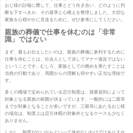
おじ様の訃報に際して、仕事とどう向き合い、どのように判
断を下すべきか、その基準と心構えを整理しました。大切な
家族を心穏やかに見送るために、ぜひ参考にしてください。
親族の葬儀で仕事を休むのは「非常
識」ではない
まず、最もお伝えしたいのは、親族の葬儀に参列するために
仕事を休むことは、社会人として決してマナー違反ではない
ということです。むしろ、家族としての務めを果たすことは
当然の行動であり、周囲からの理解も得やすい正当な理由で
す。
多くの職場で定められている忌引制度は、就業規則によって
対象となる親族の範囲が決まっています。一般的には二親等
までが対象となることが多いですが、三親等にあたるおじ様
の場合は、制度上は忌引休暇の対象外となるケースも少なく
ありません。
しかし、制度がないからといって休めないわけではありませ