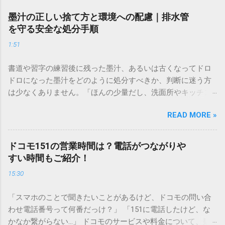
墨汁の正しい捨て方と環境への配慮｜排水管
を守る安全な処分手順
1:51
書道や習字の練習後に残った墨汁、あるいは古くなってドロ
ドロになった墨汁をどのように処分すべきか、判断に迷う方
は少なくありません。「ほんの少量だし、洗面所やキッチン
シンクへ流しても問題ないだろう」と安易に考えてしまう
READ MORE »
と、実は予期せぬトラブルを招く原因となります。 墨汁は、
一般的な生活排水とは性質が大きく異なります。そのまま排
水口へ流すことは環境負荷だけでなく、ご自宅の排水設備を
ドコモ151の営業時間は？電話がつながりや
傷める可能性も高いため、非常に危険です。この記事では、
すい時間もご紹介！
墨汁を安全かつ環境に優しい方法で処分するための手順と、
15:30
容器を適切に分別する方法を徹底解説します。 墨汁を「排水
口に流してはいけない」3つの理由 墨汁の主成分は「煤（す
「スマホのことで聞きたいことがあるけど、ドコモの問い合
す）」と「膠（にかわ）」、そして水です。これらは非常に
わせ電話番号って何番だっけ？」 「151に電話したけど、な
微細かつ独特の粘性を持っているため、下水処理や配管維持
かなか繋がらない…」 ドコモのサービスや料金について、疑
の観点から以下の問題が発生します。 1. 環境への深刻な負荷