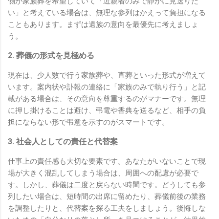
側が家族葬を希望していて「近親者のみで静かに見送りた
い」と考えている場合は、無理な参列はかえって負担になる
こともあります。まずは遺族の意向を最優先に考えましょ
う。
2. 葬儀の形式を見極める
現在は、少人数で行う家族葬や、直葬といった形式が増えて
います。案内状や訃報の連絡に「家族のみで執り行う」と記
載がある場合は、その意向を尊重するのがマナーです。無理
に押し掛けることは避け、弔電や香典を送るなど、相手の負
担にならない形で弔意を示すのがスマートです。
3. 社会人としての責任と代替案
仕事上の責任感も大切な要素です。あなたがいないことで現
場が大きく混乱してしまう場合は、周囲への配慮が必要で
す。しかし、葬儀は二度と戻らない時間です。どうしても参
列したい場合は、短時間の出席に留めたり、葬儀前後の業務
を調整したりと、代替案を探る工夫をしましょう。後悔しな