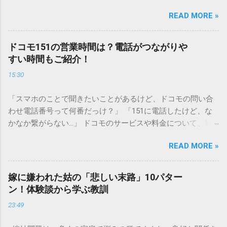
シンクへ流しても問題ないだろう」と安易に考えてしまう
READ MORE »
と、実は予期せぬトラブルを招く原因となります。 墨汁は、
一般的な生活排水とは性質が大きく異なります。そのまま排
水口へ流すことは環境負荷だけでなく、ご自宅の排水設備を
ドコモ151の営業時間は？電話がつながりや
傷める可能性も高いため、非常に危険です。この記事では、
すい時間もご紹介！
墨汁を安全かつ環境に優しい方法で処分するための手順と、
15:30
容器を適切に分別する方法を徹底解説します。 墨汁を「排水
口に流してはいけない」3つの理由 墨汁の主成分は「煤（す
「スマホのことで聞きたいことがあるけど、ドコモの問い合
す）」と「膠（にかわ）」、そして水です。これらは非常に
わせ電話番号って何番だっけ？」 「151に電話したけど、な
微細かつ独特の粘性を持っているため、下水処理や配管維持
かなか繋がらない…」 ドコモのサービスや料金について、疑
の観点から以下の問題が発生します。 1. 環境への深刻な負荷
問や困りごとがあった時、一番に頼りになるのが「ドコモイ
墨汁に含まれる煤の粒子は極めて微細です。現代の排水処理
READ MORE »
ンフォメーションセンター」の専用電話番号「151」ですよ
施設であっても、これらの微粒子を完全に分解・除去するこ
ね。 でも、「 ドコモ151は何時まで 営業しているの？」「
とは容易ではありません。大量に流し続けると河川や海まで
151は何時から 受付可能なの？」と営業時間がわからず、な
到達し、水質の濁りや生態系へ悪影響を及ぼすリスクがあり
嫁に嫌われた姑の「悲しい末路」10パター
かなか電話ができない方もいるかもしれません。 この記事で
ます。 2. 排水管の詰まりと劣化 墨汁の粘度を保っている「膠
ン！体験談から学ぶ教訓
は、ドコモ151の営業時間や、電話が繋がりやすい時間帯、さ
（ゼラチン質）」は、温度が下がると固まる性質がありま
23:49
らには電話がつながらない時の対処法をわかりやすく解説し
す。排水管内で墨汁が冷えて付着すると、管の通り道を狭
ます。 1. ドコモ151の営業時間は午前9時～午後8時 結論から
め、深刻な詰まりを引き起こします。特に築年数が経過した