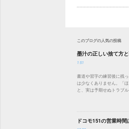
このブログの人気の投稿
墨汁の正しい捨て方と
1:51
書道や習字の練習後に残っ
は少なくありません。「ほ
と、実は予期せぬトラブル
排水口へ流すことは環境負
は、墨汁を安全かつ環境に
「排水口に流してはいけな
非常に微細かつ独特の粘性
ドコモ151の営業時
刻な負荷 墨汁に含まれる