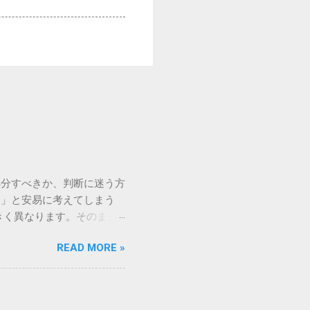
処分すべきか、判断に迷う方
う」と安易に考えてしまう
きく異なります。そのまま
常に危険です。この記事で
READ MORE »
徹底解説します。 墨汁を
」、そして水です。これらは
ます。 1. 環境への深
らの微粒子を完全に分解・