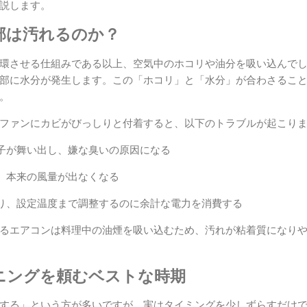
説します。
部は汚れるのか？
環させる仕組みである以上、空気中のホコリや油分を吸い込んで
部に水分が発生します。この「ホコリ」と「水分」が合わさるこ
。
ファンにカビがびっしりと付着すると、以下のトラブルが起こり
子が舞い出し、嫌な臭いの原因になる
、本来の風量が出なくなる
り、設定温度まで調整するのに余計な電力を消費する
るエアコンは料理中の油煙を吸い込むため、汚れが粘着質になり
ニングを頼むベストな時期
する」という方が多いですが、実はタイミングを少しずらすだけ