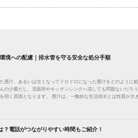
環境への配慮｜排水管を守る安全な処分手順
た墨汁、あるいは古くなってドロドロになった墨汁をどのように
んの少量だし、洗面所やキッチンシンクへ流しても問題ないだろ
を招く原因となります。 墨汁は、一般的な生活排水とは性質が大
荷だけでなく、ご自宅の排水設備を傷める可能性も高いため、非
優しい方法で処分するための手順と、容器を適切に分別する方法を
い」3つの理由 墨汁の主成分は「煤（すす）」と「膠（にかわ）
を持っているため、下水処理や配管維持の観点から以下の問題が発生し
間は？電話がつながりやすい時間もご紹介！
煤の粒子は極めて微細です。現代の排水処理施設であっても、これ